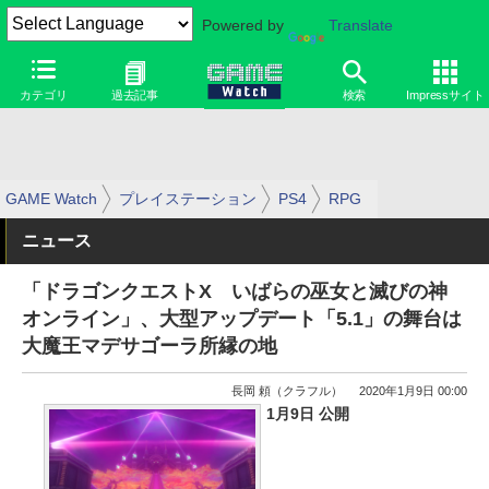
Powered by
Translate
カテゴリ
過去記事
検索
Impressサイト
GAME Watch
プレイステーション
PS4
RPG
ニュース
「ドラゴンクエストX いばらの巫女と滅びの神
オンライン」、大型アップデート「5.1」の舞台は
大魔王マデサゴーラ所縁の地
長岡 頼（クラフル）
2020年1月9日 00:00
1月9日 公開