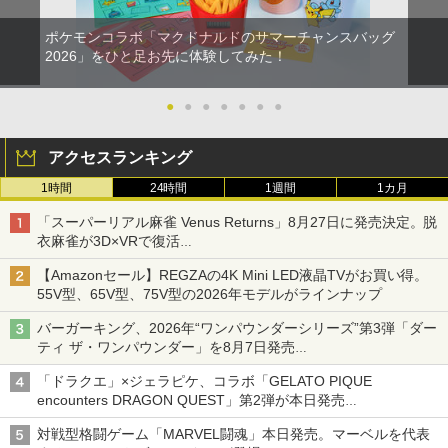
ポケモンコラボ「マクドナルドのサマーチャンスバッグ
2026」をひと足お先に体験してみた！
●
●
●
●
●
●
●
アクセスランキング
1時間
24時間
1週間
1カ月
「スーパーリアル麻雀 Venus Returns」8月27日に発売決定。脱
衣麻雀が3D×VRで復活
発売から2週間は20%オフになるセールが実施
【Amazonセール】REGZAの4K Mini LED液晶TVがお買い得。
55V型、65V型、75V型の2026年モデルがラインナップ
バーガーキング、2026年“ワンパウンダーシリーズ”第3弾「ダー
ティ ザ・ワンパウンダー」を8月7日発売
「特製ガーリックマヨソース」を使用した超大型チーズバーガー
「ドラクエ」×ジェラピケ、コラボ「GELATO PIQUE
encounters DRAGON QUEST」第2弾が本日発売
アイスカップに入ったスライムやわたぼう、ベビーサタンなどが
対戦型格闘ゲーム「MARVEL闘魂」本日発売。マーベルを代表
オリジナルアートで登場