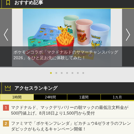
おすすめ記事
ポケモンコラボ「マクドナルドのサマーチャンスバッグ
2026」をひと足お先に体験してみた！
●
●
●
●
●
●
●
アクセスランキング
1時間
24時間
1週間
1カ月
マクドナルド、マックデリバリーの朝マックの最低注文料金が
500円値上げ。8月18日より1,500円から受付
ファミマで「ポケモンフレンダ」ピカチュウ&ゼラオラのフレン
ダピックがもらえるキャンペーン開催！