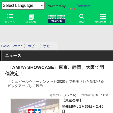
Powered by
Translate
カテゴリ
過去記事
検索
Impressサイト
GAME Watch
ホビー
ホビー
ニュース
「TAMIYA SHOWCASE」東京、静岡、大阪で開
催決定！
「シュピールヴァーレンメッセ2020」で発表された新製品を
ピックアップして展示
緑里孝行（クラフル）
2020年1月30日 11:38
【東京会場】
開催日時：1月30日～2月5
日