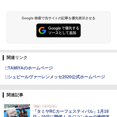
カー特典:【坤と離】二振りの剣、十翼よ
り来たる！スタジオ描き下ろしイラスト
ボード付) [Blu-ray]
Google 検索で当サイトの記事を優先表示させる
￥10,780
劇場版「鬼滅の刃」無限城編 第一章 猗
2
窩座再来 通常版 [Blu-ray]
￥3,964
関連リンク
□TAMIYAのホームページ
劇場版「鬼滅の刃」無限城編 第一章 猗
□シュピールヴァーレンメッセ2020公式ホームページ
3
窩座再来 通常版 [DVD]
￥3,523
関連記事
Toy
イベント
「タミヤRCカーフェスティバル」1月18
劇場版「鬼滅の刃」無限城編 第一章 猗
4
日・19日に開催！ ラジコンカーの操縦体