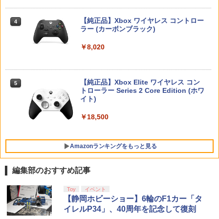
ANDING DIRECTOR’S CUT』ECJS-000
￥8,980
￥1,300
トリツカレ男 豪華版【Blu-ray】 [ いし
4
12 PS5 ゲームソフト 1週間保証【中古】
いしんじ ]
【純正品】Xbox ワイヤレス コントロー
4
￥2,163
【純正品】DualSense ワイヤレスコン
ラー (カーボンブラック)
￥7,822
ニンテンドープリペイド番号 9000円|オ
4
4
トローラー ミッドナイト ブラック(CFI-
ダービースタリオン2
【中古】トワイライトシンドローム再会
ンラインコード版
4
4
ZCT2J01)
￥8,020
￥8,981
￥2,695
￥9,000
￥10,737
グランツーリスモ7 PS5版
4
ヒプノシスマイク -Division Rap Battle-
5
11th LIVE ≪Final D.R.B≫[Blu-ray] Fli
￥3,779
【純正品】Xbox Elite ワイヤレス コン
5
ng Posse & 麻天狼 / ヒプノシスマイク -
トローラー Series 2 Core Edition (ホワ
ニンテンドープリペイド番号 5000円|オ
5
【中古】ポケットモンスター ソード -Sw
Division Rap Battle-
【純正品】DualSense ワイヤレスコン
イト)
5
ンラインコード版
5
itch
スーパーボンバーマン コレクション Nin
トローラー(CFI-ZCT2J)
5
tendo Switch 2 Edition 日本限定版
￥8,100
￥18,500
￥5,000
￥4,024
￥10,737
グッドスマイルカンパニー 【特典付】
￥9,801
5
【PS5】機動警察パトレイバー the Case
Amazonランキングをもっと見る
Files [PS5 キドウケイサツパトレイバ-
ザ ケ-ス ファイル]
編集部のおすすめ記事
￥5,420
【Amazon.co.jp限定】劇場版モノノ怪
Toy
イベント
1
第三章 蛇神 (Amazon.co.jp限定オリジ
【静岡ホビーショー】6輪のF1カー「タ
ナル三方背収納ケース付きコレクション)
イレルP34」、40周年を記念して復刻
(オリジナル特典:オリジナル巾着＋メー