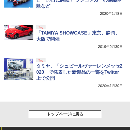
窩座再来 完全生産限定版 [Blu-ray]
験など
￥8,698
2020年1月8日
Toy
「TAMIYA SHOWCASE」東京、静岡、
【Amazon.co.jp限定】劇場版モノノ怪
5
大阪で開催
第三章 蛇神 (オリジナル特典:オリジナル
巾着＋メーカー特典:【坤と離】二振りの
2019年9月30日
剣、十翼より来たる！スタジオ描き下ろ
しイラストボード付) [DVD]
Toy
タミヤ、「シュピールヴァーレンメッセ2
￥8,800
020」で発表した新製品の一部をTwitter
上で公開
2020年1月30日
トップページに戻る