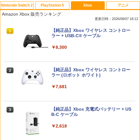
Nintendo Switch 2
PlayStation 5
Xbox
アニメ
ファイアーエムブレム 万紫千紅
PS5 スティックカバー コントローラー
【中古】メタルギア ソリッド ピースウ
かぐや様は告らせたい 大人への階段（完
1
1
1
1
Amazon Xbox 販売ランキング
交換用 スティックキャップ PS4 コント
ォーカー - PSP
全生産限定版）【Blu-ray】 [ 赤坂アカ ]
更新日時：2026/08/07 18:12
ローラー / PS5 コントローラー / PS5 コ
￥8,970
ントローラー Edge ハンドル 交換用 周
￥627
￥6,971
スプラトゥーン レイダース|オンライン
PlayStation 5 デジタル・エディション
【純正品】Xbox ワイヤレス コントロー
辺機器 ホコリ防止 全面保護 快適なグリ
1
1
1
コード版
日本語専用 Console Language: Japan
ラー + USB-C® ケーブル
ップ 取付簡単 DualSense DualShock4
ese only (CFI-2200B01)
対応 ブラック 2個入
￥5,832
￥8,300
￥55,000
￥630
任天堂 【Switch2】マリオカート ワール
ペダルインナースプリング（1個）/対応
ミュージカル「忍たま乱太郎」第1弾リ
2
2
2
ド [BEE-P-AAAAA NSW2 マリオカ-ト
機種：スラストマスター T-GT/T300RS/
ブート がんばれ六年生!【Blu-ray】 [ (ミ
ワ-ルド]
【レターパックライト対応/3個まで定
ュージカル) ]
型外郵便対応】 * LAILE レイル
【純正品】Xbox ワイヤレス コントロー
2
スプラトゥーン レイダース -Switch2
Beast of Reincarnation -PS5 【特典】
ラー (ロボット ホワイト)
2
【全品20％OFF】＼1000円ポッキリ！
￥8,970
￥7,293
2
2
プロダクトコード 封入
／ ps5 コントローラー カバー PlayStati
￥900
￥6,445
on5 保護カバー コントローラー用 ps5
￥7,681
用 プレイステーション5 周辺機器 アクセ
￥7,286
サリー 高品質 透明 クリアシェル 保護 ケ
【ホリ公式】【任天堂ライセンス商品】
新劇場版銀魂 -吉原大炎上ー (完全生産限
3
3
ース カバー 耐衝撃 簡単装着
スプラトゥーン レイダース ワイヤレス
Switch2 ケース スイッチ2 Nintendo 対
定版)【Blu-ray】 [ 杉田智和 ]
3
ホリパッド TURBO for Nintendo Switc
応 スイッチ スイッチツー 名入れ かわい
【純正品】Xbox 充電式バッテリー + US
3
￥1,000
h 2 おすすめ Switch スイッチ コントロ
い ニンテンドースイッチ カバー ポーチ
B-C ケーブル
￥7,722
Nintendo Switch 2(日本語・国内専用)
【純正品】ディスクドライブ(CFI-ZDD1
3
ーラー 無線 連射 連射ホールド 連射機能
switch Lite 新型 本体 ジョイコン ソフ
3
J) PlayStation 5
背面ボタン 充電 スプラレイダース スプ
ト ケーブル 収納可能 ポーチ クリスマス
￥2,618
￥55,871
ラ
ギフト クリスマス プレゼント 送料無料
￥11,849
【SIE】【中古品】ソニー『DEATH STR
3