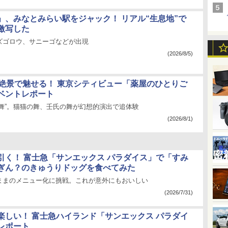
」、みなとみらい駅をジャック！ リアル“生息地”で
激写した
ズゴロウ、サニーゴなどが出現
(2026/8/5)
×絶景で魅せる！ 東京シティビュー「薬屋のひとりご
ベントレポート
“舞”。猫猫の舞、壬氏の舞が幻想的演出で追体験
(2026/8/1)
引く！ 富士急「サンエックス パラダイス」で「すみ
ぎん？のきゅうりドッグを食べてみた
ままのメニュー化に挑戦。これが意外にもおいしい
(2026/7/31)
楽しい！ 富士急ハイランド「サンエックス パラダイ
レポート