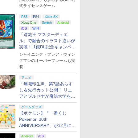
式ライセンスゲーム
PS5
PS4
Xbox SX
Xbox One
Switch
Android
iOS
WIN
「遊戯王 マスターデュエ
ル」で融合のイラスト違いが
実装！ 1億DL記念キャンペー
ン開催
シャイニング・フレア・ウィン
グマンのオーバーフレームも実
装
アニメ
「無職転生III」第7話あらす
じ＆先行カット公開！ リニ
アとプルセナが魔法大学を卒
業
ゲームグッズ
【ポケモン】「一番くじ
Pokemon 30th
ANNIVERSARY」が12月に再
販決定！ ピカチュウたちの
Android
iOS
ぬいぐるみが当たる