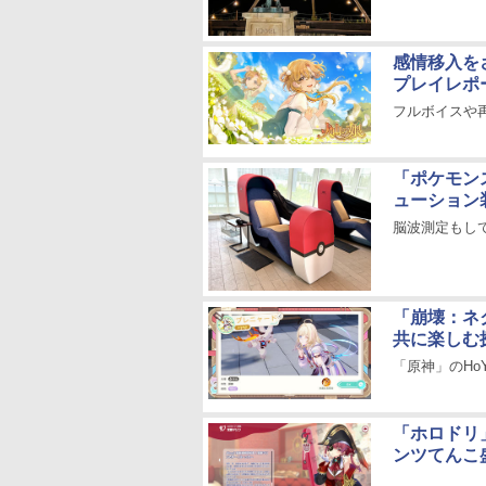
感情移入を
プレイレポ
フルボイスや
「ポケモン
ューション
脳波測定もし
「崩壊：ネ
共に楽しむ
「原神」のHo
「ホロドリ
ンツてんこ