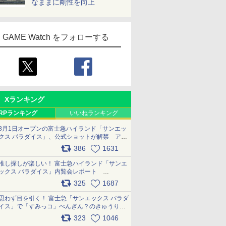
なままに剛性を向上
GAME Watch をフォローする
Xランキング
RPランキング
いいねランキング
8月1日オープンの富士急ハイランド「サンエッ
クス パラダイス」、公式ショットが解禁 アト
ラクション、メニュー、グッズ写真を一覧で紹
386
1631
介 pic.x.com/bDYkq8oRFu
推し探しが楽しい！ 富士急ハイランド「サンエ
ックス パラダイス」内覧会レポート
pic.x.com/p718c0QB0k
325
1687
思わず目を引く！ 富士急「サンエックス パラダ
イス」で「すみっコ」ぺんぎん？のきゅうりド
ッグを食べてみた イラストそのままのメニュ
323
1046
ー化に挑戦。これが意外にもおいしい