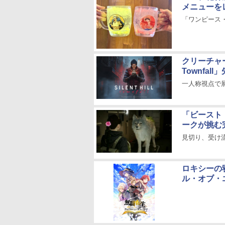
メニューを
「ワンピース
クリーチャー
Townfa
一人称視点で展
「ビースト
ークが挑む
見切り、受け
ロキシーの
ル・オブ・