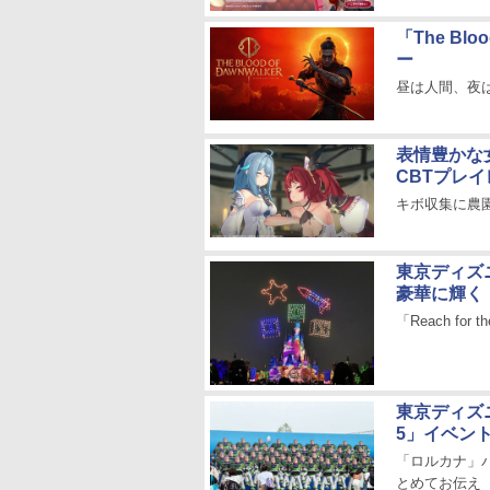
「The Bl
ー
昼は人間、夜は
表情豊かな
CBTプレ
キボ収集に農
東京ディズ
豪華に輝く
「Reach for t
東京ディズ
5」イベン
「ロルカナ」
とめてお伝え