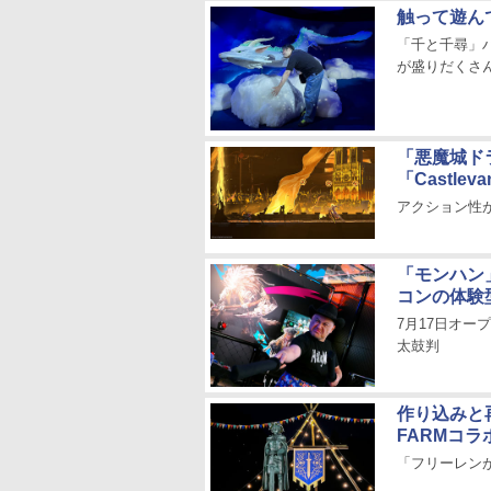
触って遊ん
「千と千尋」
が盛りだくさ
「悪魔城ド
「Castlev
アクション性が格
「モンハン
コンの体験型
7月17日オ
太鼓判
作り込みと
FARMコ
「フリーレン