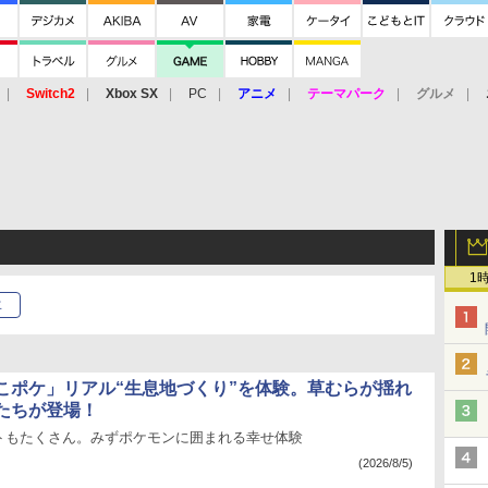
Switch2
Xbox SX
PC
アニメ
テーマパーク
グルメ
 Vita
3DS
アーケード
VR
1
年
こポケ」リアル“生息地づくり”を体験。草むらが揺れ
たちが登場！
トもたくさん。みずポケモンに囲まれる幸せ体験
(2026/8/5)