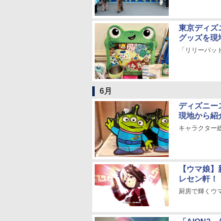
東京ディズ
グッズを現
「リリーパッ
6月
ディズニー
現地から紹
キャラクター
【ウマ娘】
レセン軒！
厨房で輝くウ