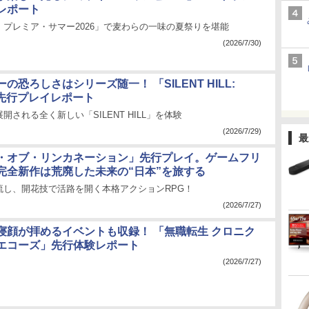
レポート
・プレミア・サマー2026」で麦わらの一味の夏祭りを堪能
(2026/7/30)
の恐ろしさはシリーズ随一！ 「SILENT HILL:
ll」先行プレイレポート
開される全く新しい「SILENT HILL」を体験
(2026/7/29)
最
・オブ・リンカネーション」先行プレイ。ゲームフリ
完全新作は荒廃した未来の“日本”を旅する
流し、開花技で活路を開く本格アクションRPG！
(2026/7/27)
寝顔が拝めるイベントも収録！ 「無職転生 クロニク
エコーズ」先行体験レポート
(2026/7/27)