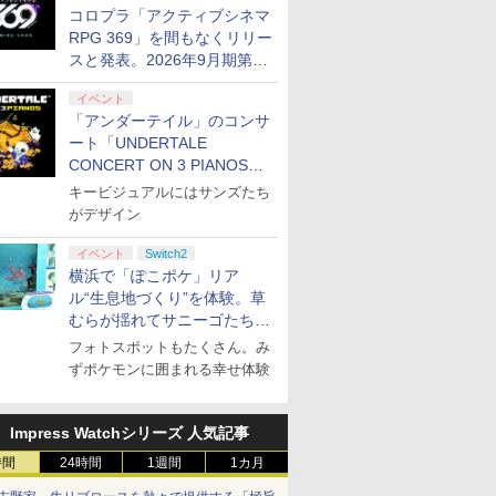
コロプラ「アクティブシネマ
RPG 369」を間もなくリリー
スと発表。2026年9月期第3
四半期決算にて
イベント
「アンダーテイル」のコンサ
ート「UNDERTALE
CONCERT ON 3 PIANOS」
のチケット情報が公開
キービジュアルにはサンズたち
がデザイン
イベント
Switch2
横浜で「ぽこポケ」リア
ル“生息地づくり”を体験。草
むらが揺れてサニーゴたちが
登場！
フォトスポットもたくさん。み
ずポケモンに囲まれる幸せ体験
Impress Watchシリーズ 人気記事
時間
24時間
1週間
1カ月