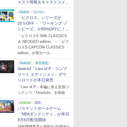
ャスト情報＆キャストコメン
ト、エンドカードを公開！
Switch
セール
「ピクロス」シリーズが
20％OFF・「ワーキング ゾ
ンビーズ」が80%OFFに！
「ジュピターサマーセール
「ピクロスS SNK CLASSICS
2026」開催
＆ NEOGEO edition」・「ピク
ロスS CAPCOM CLASSICS
edition」が初セール
Switch2
本日発売
Switch2「Lies of P：コンプ
リート エディション」ダウ
ンロードが本日発売
「Lies of P」本編に加え拡張コ
ンテンツ「Overture」を収録
Android
iOS
バスケットボールゲーム
「NBAダンクシティ」が本日
8月6日配信開始
河村勇輝選手も参戦するNBA公