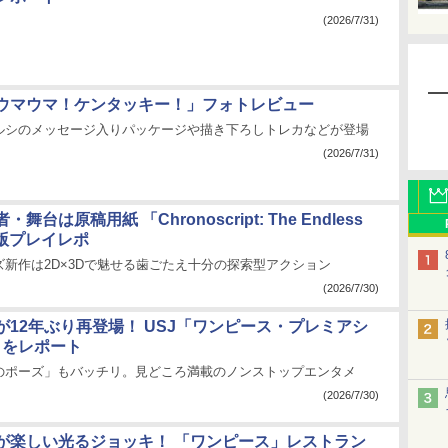
(2026/7/31)
ウマウマ！ケンタッキー！」フォトレビュー
ルシのメッセージ入りパッケージや描き下ろしトレカなどが登場
(2026/7/31)
舞台は原稿用紙 「Chronoscript: The Endless
モ版プレイレポ
新作は2D×3Dで魅せる歯ごたえ十分の探索型アクション
(2026/7/30)
が12年ぶり再登場！ USJ「ワンピース・プレミアシ
6」をレポート
のポーズ」もバッチリ。見どころ満載のノンストップエンタメ
(2026/7/30)
杯が楽しい光るジョッキ！ 「ワンピース」レストラン