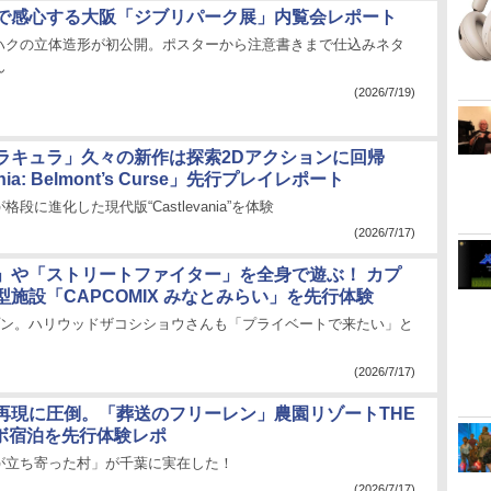
で感心する大阪「ジブリパーク展」内覧会レポート
ハクの立体造形が初公開。ポスターから注意書きまで仕込みネタ
ん
(2026/7/19)
ラキュラ」久々の新作は探索2Dアクションに回帰
ania: Belmont’s Curse」先行プレイレポート
段に進化した現代版“Castlevania”を体験
(2026/7/17)
」や「ストリートファイター」を全身で遊ぶ！ カプ
施設「CAPCOMIX みなとみらい」を先行体験
ープン。ハリウッドザコシショウさんも「プライベートで来たい」と
(2026/7/17)
再現に圧倒。「葬送のフリーレン」農園リゾートTHE
ラボ宿泊を先行体験レポ
が立ち寄った村」が千葉に実在した！
(2026/7/17)