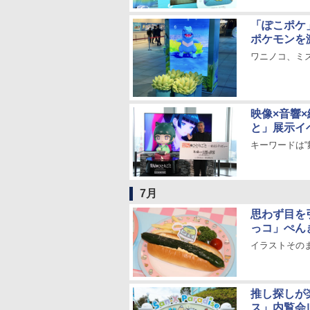
「ぽこポケ
ポケモンを
ワニノコ、ミ
映像×音響
と」展示イ
キーワードは
7月
思わず目を
っコ」ぺん
イラストその
推し探しが
ス」内覧会