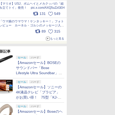
pic.x.com/Kgl04hZaeg
【マリオ】USJ、ボムヘイとメカクッパの「組
み立てトイ」発売！ pic.x.com/AXQ5uZzGEH
131
549
「ウマ娘のウマウマ！ケンタッキー！」フォト
レビュー カーネル・ゴルシのメッセージ入り
パッケージや描き下ろしトレカなどが登場
89
315
pic.x.com/PjnkR9vkXl
もっと見る
新記事
セール
ハード
【Amazonセール】BOSEの
サウンドバー「Bose
Lifestyle Ultra Soundbar」
や、サブウーファー「Bose
セール
ハード
Lifestyle Ultra Subwoofer」
【Amazonセール】ソニーの
などお買い得！
4K液晶テレビ「ブラビア」
がお買い得！ 75型「KJ-
75X75WL」などラインナッ
セール
ハード
プ
【Amazonセール】Boseのヘ