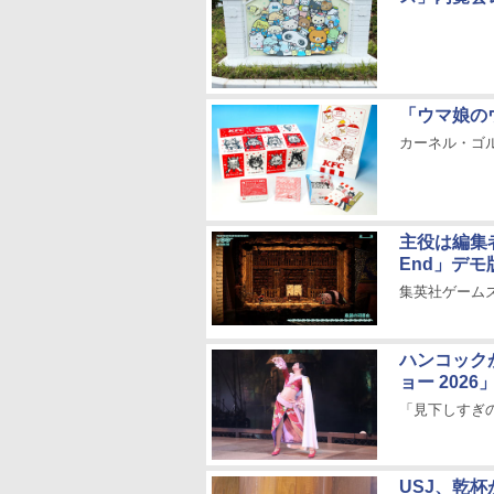
「ウマ娘の
カーネル・ゴ
主役は編集者・
End」デ
集英社ゲームズ
ハンコック
ョー 202
「見下しすぎ
USJ、乾