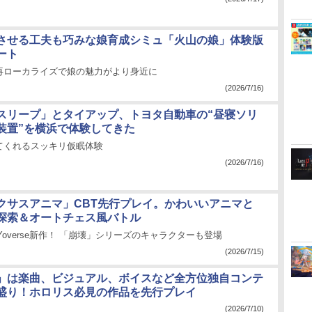
させる工夫も巧みな娘育成シミュ「火山の娘」体験版
ート
再ローカライズで娘の魅力がより身近に
(2026/7/16)
スリープ」とタイアップ、トヨタ自動車の“昼寝ソリ
装置”を横浜で体験してきた
てくれるスッキリ仮眠体験
(2026/7/16)
クサスアニマ」CBT先行プレイ。かわいいアニマと
探索＆オートチェス風バトル
Yoverse新作！ 「崩壊」シリーズのキャラクターも登場
(2026/7/15)
」は楽曲、ビジュアル、ボイスなど全方位独自コンテ
盛り！ホロリス必見の作品を先行プレイ
(2026/7/10)