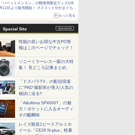
「パペットスンスン」の郵便局限定グッズが8
イマーシブオーディオで臨場感ある音楽体験が
月12日より販売開始！ マスコットやがまぐち、
楽しめる
レターセットなどが登場
もっと見る
Special Site
性能の良いお得な中古PC情
報はこのページでチェック！
ソニーミラーレス一眼の大特
集！ 見どころ記事まとめ
「ドスパラTV」の配信現場
に“PAD”撮影班が潜入!人気の
秘訣に迫る!!
「A&ultima SP4000T」の魅
力！ポケットに入るオーディ
オの醍醐味
レイズ鍛造1ピースアルミホ
イール「CE28 N-plus」軽量