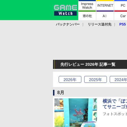
バックナンバー
リリース送付先
PS5
モバイル
eスポーツ
クラウド
PS
先行レビュー 2026年 記事一覧
2026
年
2025
年
2024
8月
横浜で「ぽ
てサニーゴ
フォトスポッ