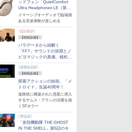
ッドフォン「QuietComfort
Ultra Headphones LE（第2
世代）」などお買い得価格で
イマーシブオーディオで臨場感
登場
ある音楽体験が楽しめる
エンタメ
【特別企画】
パラデータから紐解く
「FF7」サウンドの深淵とノ
ビヨマジックの真価。植松伸
夫氏による「ff vol.7」一挙レ
クラシック
ポート
【特別企画】
探索アクションの始祖、「メ
トロイド」生誕40周年！
迷路状に構築された惑星に潜入
するサムス・アランの活躍を描
くSFホラー
アニメ
「攻殻機動隊 THE GHOST
IN THE SHELL」第5話のキ