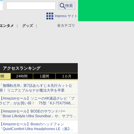
Impress サイト
全カテゴリ
エンタメ
グッズ
アクセスランキング
時間
24時間
1週間
1カ月
「無職転生III」第7話あらすじ＆先行カット公
開！ リニアとプルセナが魔法大学を卒業
【Amazonセール】ソニーの4K液晶テレビ「ブ
ラビア」がお買い得！ 75型「KJ-75X75WL」
などラインナップ
【Amazonセール】BOSEのサウンドバー
「Bose Lifestyle Ultra Soundbar」や、サブウー
ファー「Bose Lifestyle Ultra Subwoofer」など
【Amazonセール】Boseのヘッドフォン
お買い得！
「QuietComfort Ultra Headphones LE（第2世
代）」などお買い得価格で登場