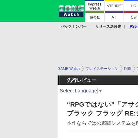
バックナンバー
リリース送付先
PS5
モバイル
eスポーツ
クラウド
PS
GAME Watch
プレイステーション
PS5
先行レビュー
Select Language
▼
“RPGではない”「ア
ブラック フラッグ RE
本作ならではの戦闘システムを