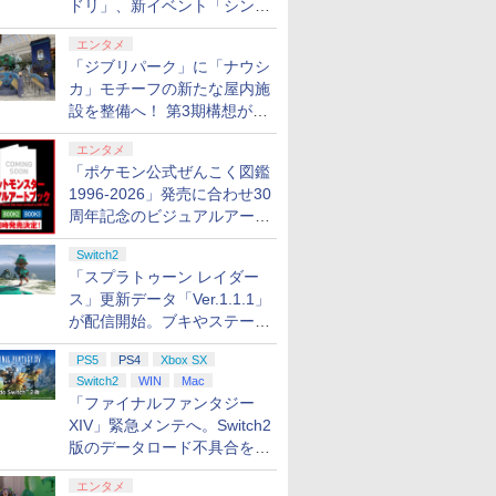
ドリ」、新イベント「シンク
ロする夏のスパークル」がス
エンタメ
タート
「ジブリパーク」に「ナウシ
カ」モチーフの新たな屋内施
設を整備へ！ 第3期構想が公
開
エンタメ
「ポケモン公式ぜんこく図鑑
1996-2026」発売に合わせ30
周年記念のビジュアルアート
ブック3冊同時発売が決定
Switch2
「スプラトゥーン レイダー
ス」更新データ「Ver.1.1.1」
が配信開始。ブキやステージ
に関する不具合を修正
PS5
PS4
Xbox SX
Switch2
WIN
Mac
「ファイナルファンタジー
XIV」緊急メンテへ。Switch2
版のデータロード不具合を最
適化
エンタメ