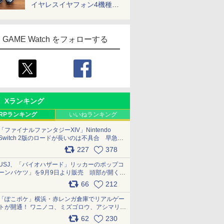
イヤレスイヤフォン4機種を
一気に聴く
GAME Watch をフォローする
Xランキング
RPランキング
いいねランキング
「ファイナルファンタジーXIV」Nintendo
Switch 2版のロードが長いのは不具合 早急に
アップデートできるよう対応中
227
378
pic.x.com/s9S3nRCAGa
USJ、「バイオハザード」リッカーのポップコ
ーンバケツ」を9月9日より販売 頭部が開く仕
組み。味は恐怖を堪のう「味噌フレーバー」
66
212
pic.x.com/81MuXGahVM
「ぽこポケ」横浜・赤レンガ倉庫でリアルゲー
トが開通！ ワニノコ、ミズゴロウ、アシマリ登
場シーンをレポート pic.x.com/LDgEByVl6D
62
230