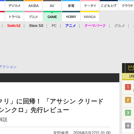
Switch2
Xbox SX
PC
アニメ
テーマパーク
グルメ
 Vita
3DS
アーケード
VR
アクション
1
サクリ」に回帰！ 「アサシン クリード
:シンクロ」先行レビュー
解説
安田俊亮
2026年5月22日 01:00