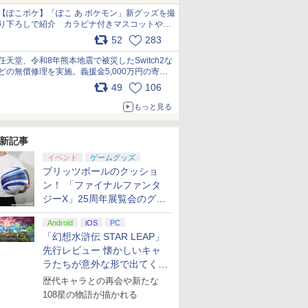
【ぽこポケ】「ぽこ あ ポケモン」新グッズを撮
り下ろしで紹介 カラビナ付きマスコットやス
クエアポーチが仲間入り
52
283
pic.x.com/XmVAgBxaW5
任天堂、令和8年熊本地震で被災したSwitch2な
どの無償修理を実施。義援金5,000万円の寄付
も発表 pic.x.com/BAYsMfUfUC
49
106
もっと見る
新記事
イベント
ゲームグッズ
ブリッツボールのクッショ
ン！ 「ファイナルファンタ
ジーX」25周年展覧会のグッ
ズ情報が公開
Android
iOS
PC
「幻想水滸伝 STAR LEAP」
先行レビュー 懐かしいキャ
ラたちが意外な形で出てくる
シリーズ完全新作！
歴代キャラとの再会や新たな
108星の物語が描かれる