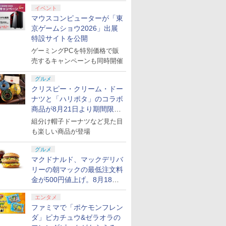
イベント
マウスコンピューターが「東
京ゲームショウ2026」出展
特設サイトを公開
ゲーミングPCを特別価格で販
売するキャンペーンも同時開催
グルメ
クリスピー・クリーム・ドー
ナツと「ハリポタ」のコラボ
商品が8月21日より期間限定
で発売
組分け帽子ドーナツなど見た目
も楽しい商品が登場
グルメ
マクドナルド、マックデリバ
リーの朝マックの最低注文料
金が500円値上げ。8月18日
より1,500円から受付
エンタメ
ファミマで「ポケモンフレン
ダ」ピカチュウ&ゼラオラの