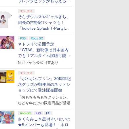
フレンダピックがもらえるキ
ャンペーン開催！
エンタメ
そらザウルスやギャルきち、
団長の吉野家Tシャツも！
「hololive Splash T-Party!」
全Tシャツラインナップ公開
PS5
Xbox SX
＆オンライン販売開始
ネトフリで公開予定
「GTA6」新映像は日本国内
でもリアルタイム試聴可能。
しかも日本語字幕付き
Netflixから公式回答あり
エンタメ
「ポムポムプリン」30周年記
念グッズが郵便局のネットシ
ョップにて受注販売開始
「おもちもちもちクッション」
など今年だけの限定商品が登場
Android
iOS
PC
さくらみこ＆星街すいせいの
★5メンバーも登場！「ホロ