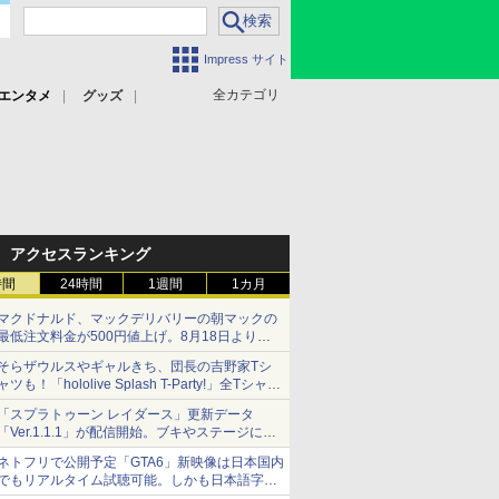
Impress サイト
全カテゴリ
エンタメ
グッズ
アクセスランキング
時間
24時間
1週間
1カ月
マクドナルド、マックデリバリーの朝マックの
最低注文料金が500円値上げ。8月18日より
1,500円から受付
そらザウルスやギャルきち、団長の吉野家Tシ
ャツも！「hololive Splash T-Party!」全Tシャツ
ラインナップ公開＆オンライン販売開始
「スプラトゥーン レイダース」更新データ
「Ver.1.1.1」が配信開始。ブキやステージに関
する不具合を修正
ネトフリで公開予定「GTA6」新映像は日本国内
でもリアルタイム試聴可能。しかも日本語字幕
付き