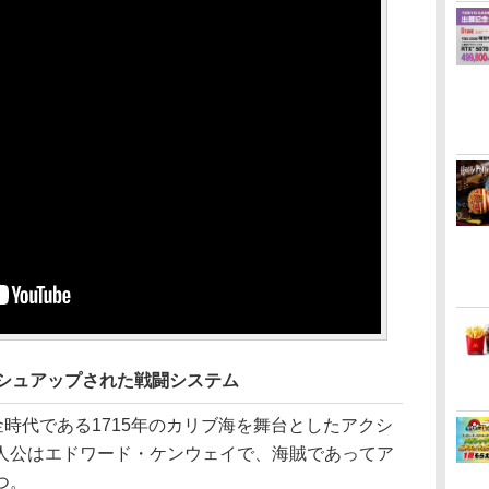
ッシュアップされた戦闘システム
時代である1715年のカリブ海を舞台としたアクシ
人公はエドワード・ケンウェイで、海賊であってア
つ。