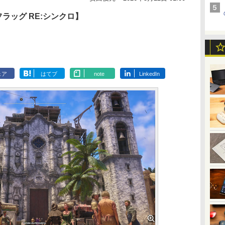
フラッグ RE:シンクロ】
ェア
はてブ
note
LinkedIn