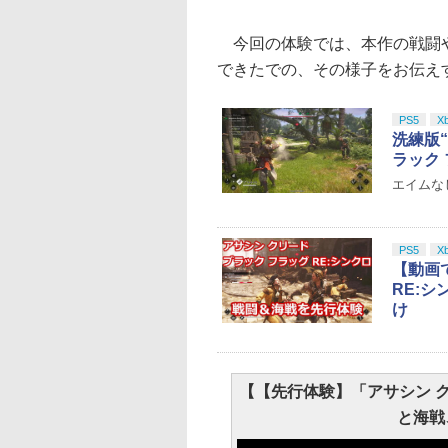
今回の体験では、本作の戦闘や
できたでの、その様子をお伝え
PS5
X
洗練版“
ラック
エイムな
PS5
X
【動画
RE:
け
【【先行体験】「アサシン ク
と海戦