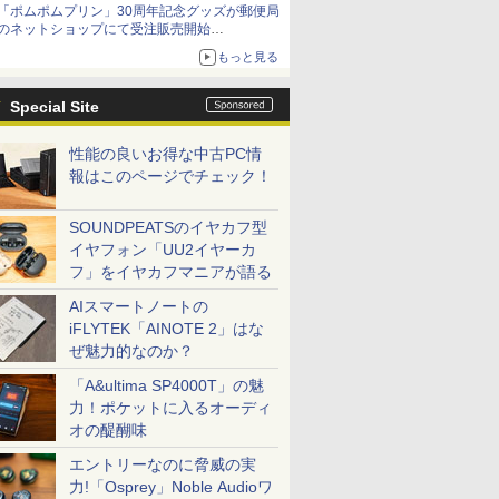
「ポムポムプリン」30周年記念グッズが郵便局
Netflixから公式回答あり
のネットショップにて受注販売開始
「おもちもちもちクッション」など今年だけの
もっと見る
限定商品が登場
Special Site
性能の良いお得な中古PC情
報はこのページでチェック！
SOUNDPEATSのイヤカフ型
イヤフォン「UU2イヤーカ
フ」をイヤカフマニアが語る
AIスマートノートの
iFLYTEK「AINOTE 2」はな
ぜ魅力的なのか？
「A&ultima SP4000T」の魅
力！ポケットに入るオーディ
オの醍醐味
エントリーなのに脅威の実
力!「Osprey」Noble Audioワ