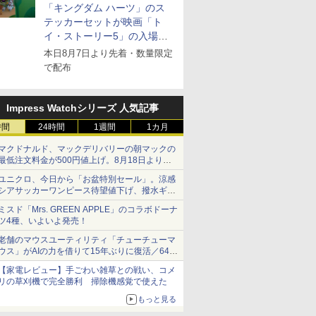
「キングダム ハーツ」のス
テッカーセットが映画「ト
イ・ストーリー5」の入場特
典として配布決定！
本日8月7日より先着・数量限定
で配布
Impress Watchシリーズ 人気記事
時間
24時間
1週間
1カ月
マクドナルド、マックデリバリーの朝マックの
最低注文料金が500円値上げ。8月18日より
1,500円から受付
ユニクロ、今日から「お盆特別セール」。涼感
シアサッカーワンピース待望値下げ、撥水ギア
ショーツは1990円に
ミスド「Mrs. GREEN APPLE」のコラボドーナ
ツ4種、いよいよ発売！
老舗のマウスユーティリティ「チューチューマ
ウス」がAIの力を借りて15年ぶりに復活／64bit
化、Windows 10/11、「Chrome」も走り回
【家電レビュー】手ごわい雑草との戦い、コメ
る。復活記念で2026年末まで500円
リの草刈機で完全勝利 掃除機感覚で使えた
もっと見る