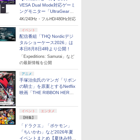
VESA Dual Mode対応ゲーミ
ングモニター「UltraGear
27G850A-B」がお買い得！
4K/240Hz・フルHD/480Hz対応
イベント
配信番組「THQ Nordicデジ
タルショーケース2026」は
本日8月8日4時より公開！
「Expeditions: Samurai」など
の最新情報を公開
アニメ
手塚治虫氏のマンガ「リボン
の騎士」を原案とするNetflix
映画「THE RIBBON HERO
リボンヒーロー」本日配信開
始
イベント
エンタメ
【特集】
「ドラクエ」「ポケモン」
「ちいかわ」など2026年夏
イベントまとめ【夏休み特