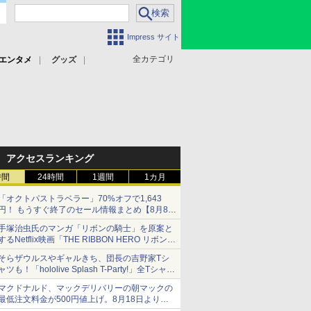
Impress サイト
全カテゴリ
エンタメ
グッズ
アクセスランキング
時間
24時間
1週間
1カ月
「オクトパストラベラー」70%オフで1,643
円！ もうすぐ終了のセール情報まとめ【8月8日
更新】
手塚治虫氏のマンガ「リボンの騎士」を原案と
ニンテンドーeショップでは「大神 絶景版」が
するNetflix映画「THE RIBBON HERO リボンヒ
67%オフで990円
ーロー」本日配信開始
そらザウルスやギャルきち、団長の吉野家Tシ
ャツも！「hololive Splash T-Party!」全Tシャツ
ラインナップ公開＆オンライン販売開始
マクドナルド、マックデリバリーの朝マックの
最低注文料金が500円値上げ。8月18日より
1,500円から受付