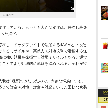
ろん健在だ
化している。もっとも大きな変化は、特殊兵装を
なった点だ。
在し、ドッグファイトで活躍する4AAMといった
できるミサイルや、高威力で対地攻撃で活躍する無
船に強い効果を発揮する対艦ミサイルもある。通常
うことでより効率的に戦闘を進められる。それが特
装は1種類のみだったので、大きな転換になる。
応じて対空＋対地、対空＋対艦といった柔軟な兵装
1