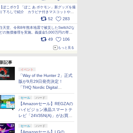
【ぽこポケ】「ぽこ あ ポケモン」新グッズを撮
り下ろしで紹介 カラビナ付きマスコットやス
クエアポーチが仲間入り
52
283
pic.x.com/XmVAgBxaW5
任天堂、令和8年熊本地震で被災したSwitch2な
どの無償修理を実施。義援金5,000万円の寄付
も発表 pic.x.com/BAYsMfUfUC
49
106
もっと見る
新記事
イベント
「Way of the Hunter 2」正式
版が9月29日発売決定！
「THQ Nordic Digital
Showcase 2026」まとめ
セール
ハード
【Amazonセール】REGZAの
ハイビジョン液晶スマートテ
レビ「24V35N(A)」がお買い
得！
セール
ハード
【Amazonセール】LGの