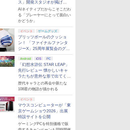
ス」開発スタジオが掲げ
る“AI活用の信念”とは？【講
AIネイティブだからこそこだわ
演レポート】
る「プレーヤーにとって面白い
かどうか」
イベント
ゲームグッズ
ブリッツボールのクッショ
ン！ 「ファイナルファンタ
ジーX」25周年展覧会のグッ
ズ情報が公開
Android
iOS
PC
「幻想水滸伝 STAR LEAP」
先行レビュー 懐かしいキャ
ラたちが意外な形で出てくる
シリーズ完全新作！
歴代キャラとの再会や新たな
108星の物語が描かれる
イベント
マウスコンピューターが「東
京ゲームショウ2026」出展
特設サイトを公開
ゲーミングPCを特別価格で販
売するキャンペーンも同時開催