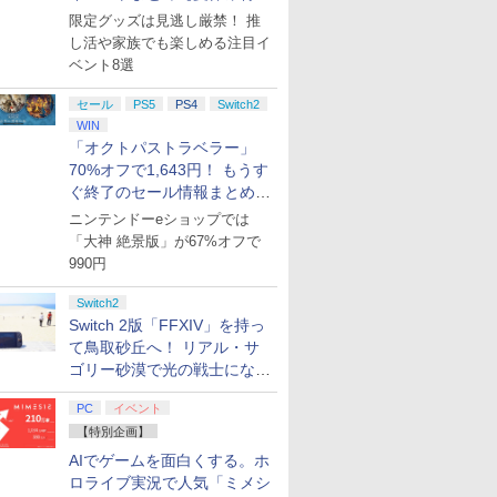
集】
限定グッズは見逃し厳禁！ 推
し活や家族でも楽しめる注目イ
ベント8選
セール
PS5
PS4
Switch2
WIN
「オクトパストラベラー」
70%オフで1,643円！ もうす
ぐ終了のセール情報まとめ
【8月8日更新】
ニンテンドーeショップでは
「大神 絶景版」が67%オフで
990円
Switch2
Switch 2版「FFXIV」を持っ
て鳥取砂丘へ！ リアル・サ
ゴリー砂漠で光の戦士になっ
てみた
PC
イベント
【特別企画】
AIでゲームを面白くする。ホ
ロライブ実況で人気「ミメシ