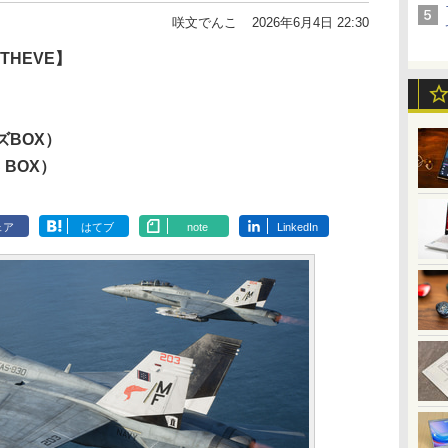
咲文でんこ
2026年6月4日 22:30
F THEVE】
ズBOX）
S BOX）
ェア
はてブ
note
LinkedIn