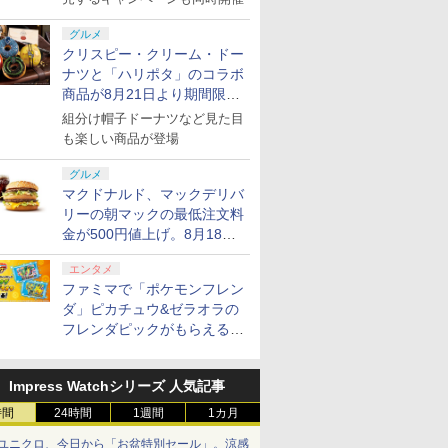
グルメ
クリスピー・クリーム・ドー
ナツと「ハリポタ」のコラボ
商品が8月21日より期間限定
で発売
組分け帽子ドーナツなど見た目
も楽しい商品が登場
グルメ
マクドナルド、マックデリバ
リーの朝マックの最低注文料
金が500円値上げ。8月18日
より1,500円から受付
エンタメ
ファミマで「ポケモンフレン
ダ」ピカチュウ&ゼラオラの
フレンダピックがもらえるキ
ャンペーン開催！
Impress Watchシリーズ 人気記事
時間
24時間
1週間
1カ月
ユニクロ、今日から「お盆特別セール」。涼感