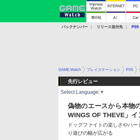
バックナンバー
リリース送付先
PS5
モバイル
eスポーツ
クラウド
PS
GAME Watch
プレイステーション
PS5
先行レビュー
Select Language
▼
偽物のエースから本物のエー
WINGS OF THEVE
ドッグファイトの楽しさやハー
り遊びの幅が広がる