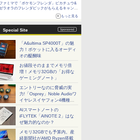
ファミマで「ポケモンフレンダ」ピカチュウ&
ゼラオラのフレンダピックがもらえるキャンペ
ーン開催！
もっと見る
Special Site
「A&ultima SP4000T」の魅
力！ポケットに入るオーディ
オの醍醐味
お値段そのままでメモリ倍
増！メモリ32GBの「お得な
ゲーミングノート」
エントリーなのに脅威の実
力!「Osprey」Noble Audioワ
イヤレスイヤフォン4機種を
一気に聴く
AIスマートノートの
iFLYTEK「AINOTE 2」はな
ぜ魅力的なのか？
メモリ32GBでも予算内。産
経新聞社がAMD Ryzen搭載