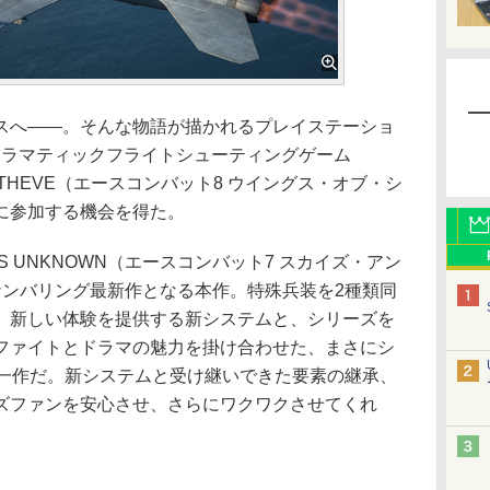
へ——。そんな物語が描かれるプレイステーショ
/Steam用ドラマティックフライトシューティングゲーム
S OF THEVE（エースコンバット8 ウイングス・オブ・シ
に参加する機会を得た。
KIES UNKNOWN（エースコンバット7 スカイズ・アン
ナンバリング最新作となる本作。特殊兵装を2種類同
、新しい体験を提供する新システムと、シリーズを
ファイトとドラマの魅力を掛け合わせた、まさにシ
だ一作だ。新システムと受け継いできた要素の継承、
ズファンを安心させ、さらにワクワクさせてくれ