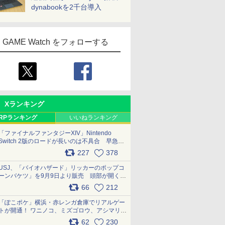
dynabookを2千台導入
GAME Watch をフォローする
Xランキング
RPランキング
いいねランキング
「ファイナルファンタジーXIV」Nintendo
Switch 2版のロードが長いのは不具合 早急に
アップデートできるよう対応中
227
378
pic.x.com/s9S3nRCAGa
USJ、「バイオハザード」リッカーのポップコ
ーンバケツ」を9月9日より販売 頭部が開く仕
組み。味は恐怖を堪のう「味噌フレーバー」
66
212
pic.x.com/81MuXGahVM
「ぽこポケ」横浜・赤レンガ倉庫でリアルゲー
トが開通！ ワニノコ、ミズゴロウ、アシマリ登
場シーンをレポート pic.x.com/LDgEByVl6D
62
230