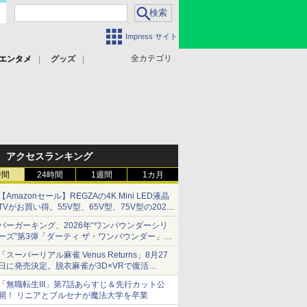
Impress サイト
全カテゴリ
エンタメ
グッズ
アクセスランキング
時間
24時間
1週間
1カ月
【Amazonセール】REGZAの4K Mini LED液晶
TVがお買い得。55V型、65V型、75V型の2026
年モデルがラインナップ
バーガーキング、2026年“ワンパウンダーシリ
ーズ”第3弾「ダーティ ザ・ワンパウンダー」を
8月7日発売
「スーパーリアル麻雀 Venus Returns」8月27
「特製ガーリックマヨソース」を使用した超大
日に発売決定。脱衣麻雀が3D×VRで復活
型チーズバーガー
発売から2週間は20%オフになるセールが実施
「無職転生III」第7話あらすじ＆先行カット公
開！ リニアとプルセナが魔法大学を卒業