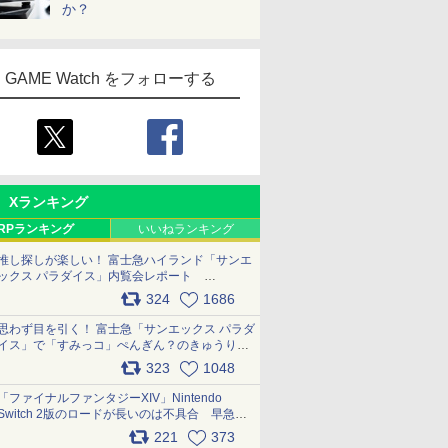
か？
GAME Watch をフォローする
Xランキング
RPランキング
いいねランキング
推し探しが楽しい！ 富士急ハイランド「サンエ
ックス パラダイス」内覧会レポート
pic.x.com/p718c0QB0k
324
1686
思わず目を引く！ 富士急「サンエックス パラダ
イス」で「すみっコ」ぺんぎん？のきゅうりド
ッグを食べてみた イラストそのままのメニュ
323
1048
ー化に挑戦。これが意外にもおいしい
pic.x.com/Kgl04hZaeg
「ファイナルファンタジーXIV」Nintendo
Switch 2版のロードが長いのは不具合 早急に
アップデートできるよう対応中
221
373
pic.x.com/s9S3nRCAGa