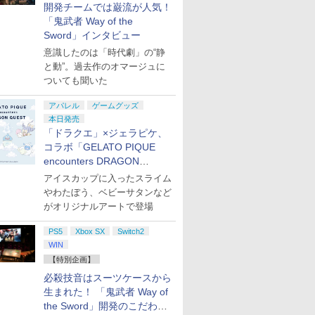
開発チームでは巌流が人気！
「鬼武者 Way of the
Sword」インタビュー
意識したのは「時代劇」の“静
と動”。過去作のオマージュに
ついても聞いた
アパレル
ゲームグッズ
本日発売
「ドラクエ」×ジェラピケ、
コラボ「GELATO PIQUE
encounters DRAGON
QUEST」第2弾が本日発売
アイスカップに入ったスライム
やわたぼう、ベビーサタンなど
がオリジナルアートで登場
PS5
Xbox SX
Switch2
WIN
【特別企画】
必殺技音はスーツケースから
生まれた！ 「鬼武者 Way of
the Sword」開発のこだわり