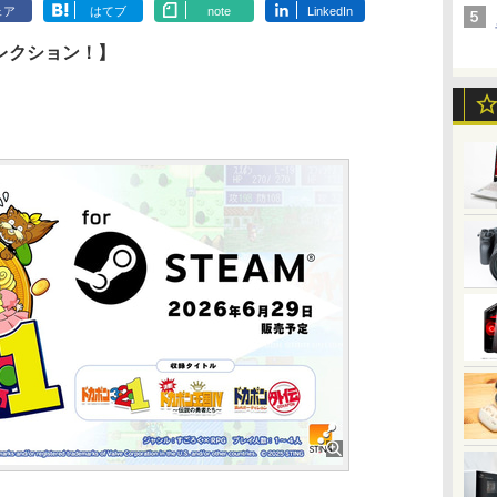
ェア
はてブ
note
LinkedIn
コレクション！】