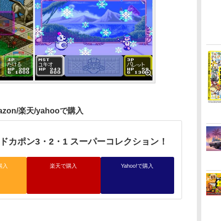
azon/楽天/yahooで購入
h】ドカポン3・2・1 スーパーコレクション！
購入
楽天で購入
Yahoo!で購入