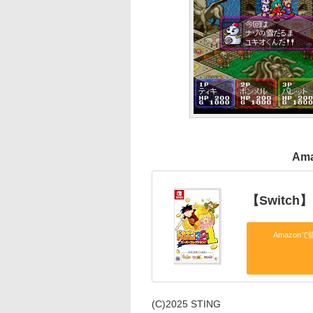
Am
【Switc
Amazonで
(C)2025 STING