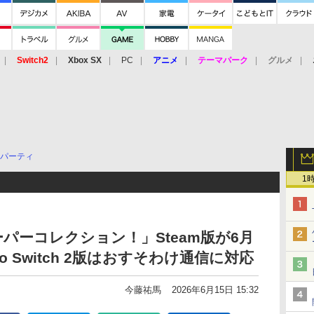
Switch2
Xbox SX
PC
アニメ
テーマパーク
グルメ
 Vita
3DS
アーケード
VR
パーティ
1
ーパーコレクション！」Steam版が6月
do Switch 2版はおすそわけ通信に対応
今藤祐馬
2026年6月15日 15:32