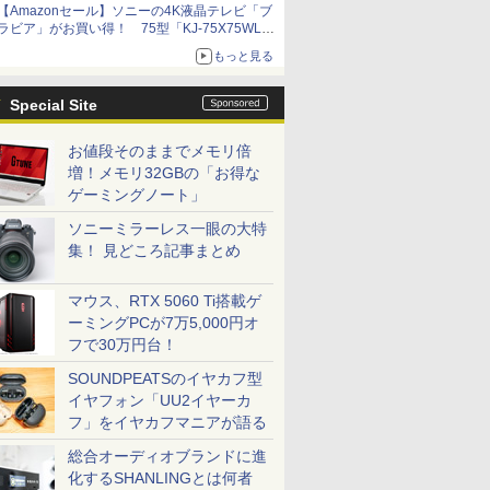
【Amazonセール】ソニーの4K液晶テレビ「ブ
ラビア」がお買い得！ 75型「KJ-75X75WL」
などラインナップ
もっと見る
Special Site
お値段そのままでメモリ倍
増！メモリ32GBの「お得な
ゲーミングノート」
ソニーミラーレス一眼の大特
集！ 見どころ記事まとめ
マウス、RTX 5060 Ti搭載ゲ
ーミングPCが7万5,000円オ
フで30万円台！
SOUNDPEATSのイヤカフ型
イヤフォン「UU2イヤーカ
フ」をイヤカフマニアが語る
総合オーディオブランドに進
化するSHANLINGとは何者