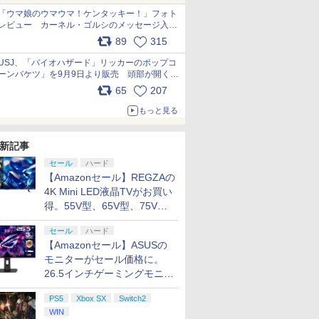
「ウマ娘のウマウマ！ケンタッキー！」フォト
レビュー カーネル・ゴルシのメッセージ入り
パッケージや描き下ろしトレカなどが登場
89
315
pic.x.com/PjnkR9vkXl
USJ、「バイオハザード」リッカーのポップコ
ーンバケツ」を9月9日より販売 頭部が開く仕
組み。味は恐怖を堪のう「味噌フレーバー」
65
207
pic.x.com/81MuXGahVM
もっと見る
新記事
セール
ハード
【Amazonセール】REGZAの
4K Mini LED液晶TVがお買い
得。55V型、65V型、75V型
の2026年モデルがラインナ
セール
ハード
ップ
【Amazonセール】ASUSの
モニターがセール価格に。
26.5インチゲーミングモニタ
ー「ROG Strix OLED
PS5
Xbox SX
Switch2
XG27ACDMS」限定モデルも
WIN
お買い得