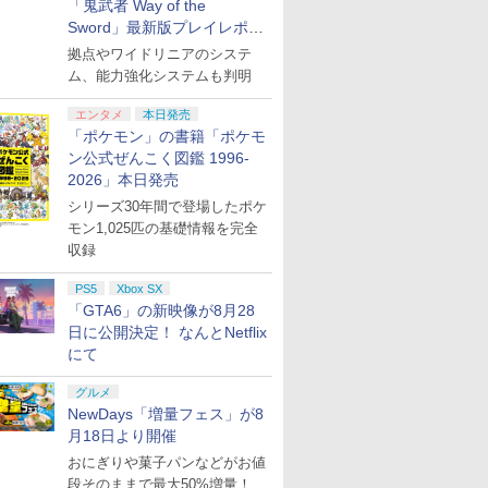
「鬼武者 Way of the
Sword」最新版プレイレポー
ト
拠点やワイドリニアのシステ
ム、能力強化システムも判明
エンタメ
本日発売
「ポケモン」の書籍「ポケモ
ン公式ぜんこく図鑑 1996-
2026」本日発売
シリーズ30年間で登場したポケ
モン1,025匹の基礎情報を完全
収録
PS5
Xbox SX
「GTA6」の新映像が8月28
日に公開決定！ なんとNetflix
にて
グルメ
NewDays「増量フェス」が8
月18日より開催
おにぎりや菓子パンなどがお値
段そのままで最大50%増量！