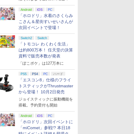
Android
iOS
PC
「ホロドリ」水着のさくらみ
こさん＆星街すいせいさんが
次回イベントで登場！
Switch2
Switch
「トモコレ わくわく生活」
は約800万本！ 任天堂の決算
資料で販売本数が発表
「ぽこポケ」は127万本に
PS5
PS4
PC
ハード
「エスコン8」仕様のフライ
トスティックがThrustmaster
から登場！ 10月2日発売
ジョイスティックに振動機能を
搭載。予約受付も開始
Android
iOS
PC
「ホロドリ」次回イベントに
「miComet」参戦!? 本日18
時にイベント詳細＆登場タレ