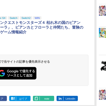
x SX
Switch
Switch2
WIN
ンクエストモンスターズ４ 枯れ木の国のビアン
ーラ」、ビアンカとフローラと仲間たち、冒険の
ゲーム情報紹介
 検索で当サイトの記事を優先表示させる
ェア
はてブ
note
LinkedIn