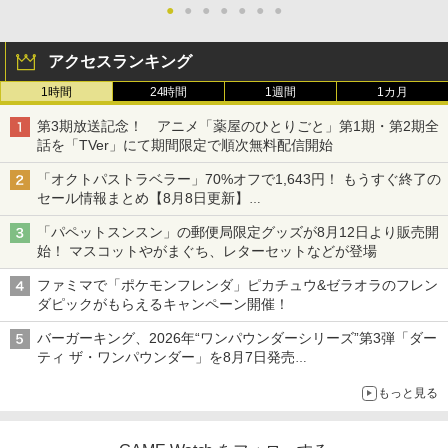
●
●
●
●
●
●
●
アクセスランキング
1時間
24時間
1週間
1カ月
第3期放送記念！ アニメ「薬屋のひとりごと」第1期・第2期全
話を「TVer」にて期間限定で順次無料配信開始
「オクトパストラベラー」70%オフで1,643円！ もうすぐ終了の
セール情報まとめ【8月8日更新】
ニンテンドーeショップでは「大神 絶景版」が67%オフで990円
「パペットスンスン」の郵便局限定グッズが8月12日より販売開
始！ マスコットやがまぐち、レターセットなどが登場
ファミマで「ポケモンフレンダ」ピカチュウ&ゼラオラのフレン
ダピックがもらえるキャンペーン開催！
バーガーキング、2026年“ワンパウンダーシリーズ”第3弾「ダー
ティ ザ・ワンパウンダー」を8月7日発売
「特製ガーリックマヨソース」を使用した超大型チーズバーガー
もっと見る