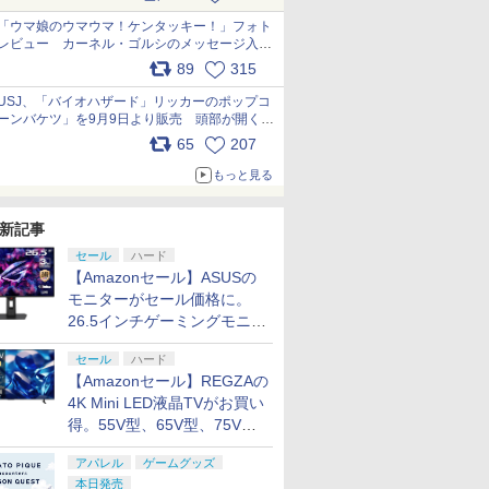
pic.x.com/s9S3nRCAGa
「ウマ娘のウマウマ！ケンタッキー！」フォト
レビュー カーネル・ゴルシのメッセージ入り
パッケージや描き下ろしトレカなどが登場
89
315
pic.x.com/PjnkR9vkXl
USJ、「バイオハザード」リッカーのポップコ
ーンバケツ」を9月9日より販売 頭部が開く仕
組み。味は恐怖を堪のう「味噌フレーバー」
65
207
pic.x.com/81MuXGahVM
もっと見る
新記事
セール
ハード
【Amazonセール】ASUSの
モニターがセール価格に。
26.5インチゲーミングモニタ
ー「ROG Strix OLED
セール
ハード
XG27ACDMS」限定モデルも
【Amazonセール】REGZAの
お買い得
4K Mini LED液晶TVがお買い
得。55V型、65V型、75V型
の2026年モデルがラインナ
アパレル
ゲームグッズ
ップ
本日発売