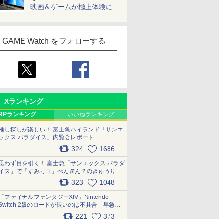
映画＆ゲームが極上体験に
GAME Watch をフォローする
Xランキング
RPランキング
いいねランキング
推し探しが楽しい！ 富士急ハイランド「サンエ
ックス パラダイス」内覧会レポート
pic.x.com/p718c0QB0k
324
1686
思わず目を引く！ 富士急「サンエックス パラダ
イス」で「すみっコ」ぺんぎん？のきゅうりド
ッグを食べてみた イラストそのままのメニュ
323
1048
ー化に挑戦。これが意外にもおいしい
pic.x.com/Kgl04hZaeg
「ファイナルファンタジーXIV」Nintendo
Switch 2版のロードが長いのは不具合 早急に
アップデートできるよう対応中
221
373