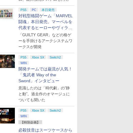
PS5
PC
本日発売
対戦型格闘ゲーム「MARVEL
闘魂」本日発売。マーベルを
代表するヒーローやヴィラン
たちが登場
「GUILTY GEAR」などの格ゲ
ーを手掛けるアークシステムワ
ークスが開発
PS5
Xbox SX
Switch2
WIN
開発チームでは巌流が人気！
「鬼武者 Way of the
Sword」インタビュー
意識したのは「時代劇」の“静
と動”。過去作のオマージュに
ついても聞いた
PS5
Xbox SX
Switch2
WIN
【特別企画】
必殺技音はスーツケースから