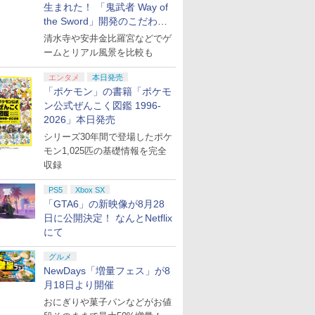
生まれた！ 「鬼武者 Way of
the Sword」開発のこだわり
を目撃！
清水寺や安井金比羅宮などでゲ
ームとリアル風景を比較も
エンタメ
本日発売
「ポケモン」の書籍「ポケモ
ン公式ぜんこく図鑑 1996-
2026」本日発売
シリーズ30年間で登場したポケ
モン1,025匹の基礎情報を完全
収録
PS5
Xbox SX
「GTA6」の新映像が8月28
日に公開決定！ なんとNetflix
にて
グルメ
NewDays「増量フェス」が8
月18日より開催
おにぎりや菓子パンなどがお値