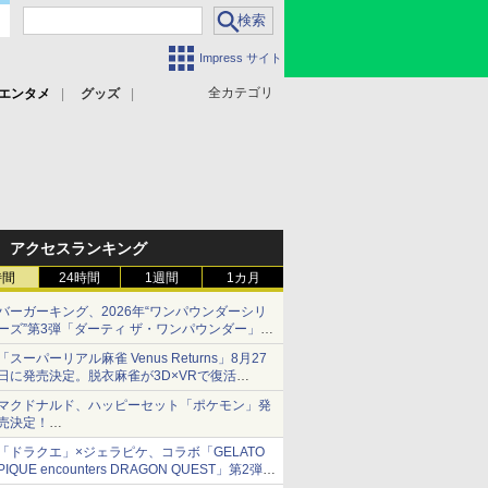
Impress サイト
全カテゴリ
エンタメ
グッズ
アクセスランキング
時間
24時間
1週間
1カ月
バーガーキング、2026年“ワンパウンダーシリ
ーズ”第3弾「ダーティ ザ・ワンパウンダー」を
8月7日発売
「スーパーリアル麻雀 Venus Returns」8月27
「特製ガーリックマヨソース」を使用した超大
日に発売決定。脱衣麻雀が3D×VRで復活
型チーズバーガー
発売から2週間は20%オフになるセールが実施
マクドナルド、ハッピーセット「ポケモン」発
売決定！
ポケモン30周年記念で30匹が大集合
「ドラクエ」×ジェラピケ、コラボ「GELATO
PIQUE encounters DRAGON QUEST」第2弾が
本日発売