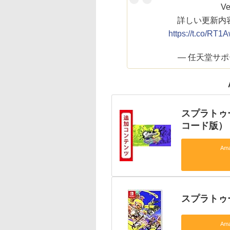
V
詳しい更新内
https://t.co/RT
— 任天堂サポート
スプラトゥ
コード版）
Am
スプラトゥ
Am