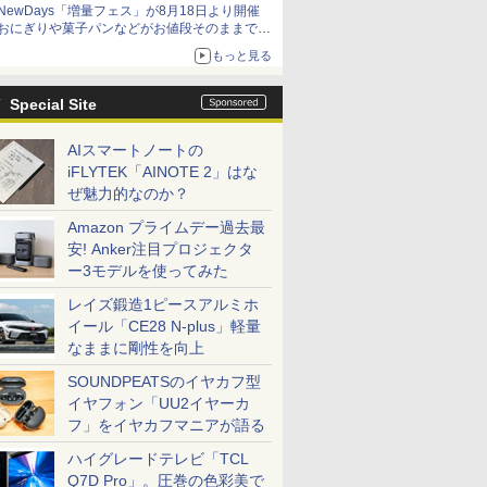
NewDays「増量フェス」が8月18日より開催
アイスカップに入ったスライムやわたぼう、ベ
おにぎりや菓子パンなどがお値段そのままで最
ビーサタンなどがオリジナルアートで登場
大50%増量！
もっと見る
Special Site
AIスマートノートの
iFLYTEK「AINOTE 2」はな
ぜ魅力的なのか？
Amazon プライムデー過去最
安! Anker注目プロジェクタ
ー3モデルを使ってみた
レイズ鍛造1ピースアルミホ
イール「CE28 N-plus」軽量
なままに剛性を向上
SOUNDPEATSのイヤカフ型
イヤフォン「UU2イヤーカ
フ」をイヤカフマニアが語る
ハイグレードテレビ「TCL
Q7D Pro」。圧巻の色彩美で