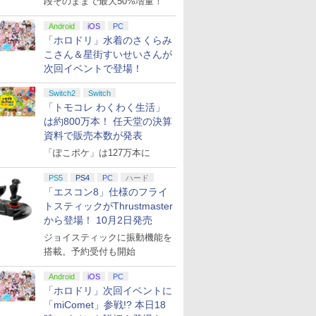
段そのままで最大50%増量！
Android
iOS
PC
「ホロドリ」水着のさくらみ
こさん＆星街すいせいさんが
次回イベントで登場！
Switch2
Switch
「トモコレ わくわく生活」
は約800万本！ 任天堂の決算
資料で販売本数が発表
「ぽこポケ」は127万本に
PS5
PS4
PC
ハード
「エスコン8」仕様のフライ
トスティックがThrustmaster
から登場！ 10月2日発売
ジョイスティックに振動機能を
搭載。予約受付も開始
Android
iOS
PC
「ホロドリ」次回イベントに
「miComet」参戦!? 本日18