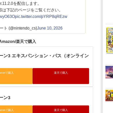
er.11.2.0を配信します。
容は下記のページをご覧ください。
1AwyO63O
pic.twitter.com/pYRP8qREzw
 (@nintendo_cs)
June 10, 2026
Amazon/楽天で購入
ーン3 エキスパンション・パス（オンライン
azonで購入
楽天で購入
ーン3
azonで購入
楽天で購入