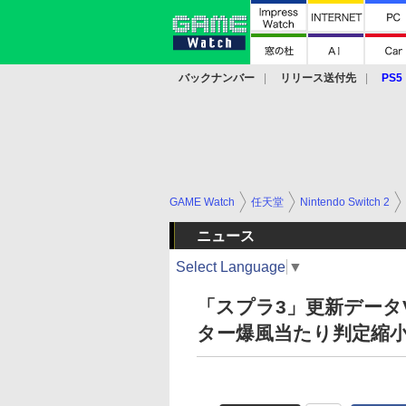
バックナンバー
リリース送付先
PS5
モバイル
eスポーツ
クラウド
PS
GAME Watch
任天堂
Nintendo Switch 2
ニュース
Select Language
▼
「スプラ3」更新データVe
ター爆風当たり判定縮