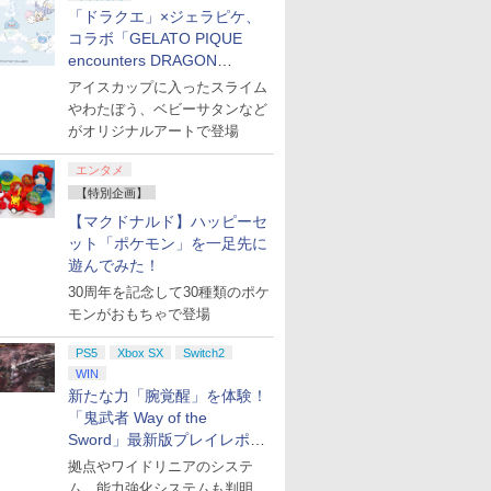
「ドラクエ」×ジェラピケ、
コラボ「GELATO PIQUE
encounters DRAGON
QUEST」第2弾が本日発売
アイスカップに入ったスライム
やわたぼう、ベビーサタンなど
がオリジナルアートで登場
エンタメ
【特別企画】
【マクドナルド】ハッピーセ
ット「ポケモン」を一足先に
遊んでみた！
30周年を記念して30種類のポケ
モンがおもちゃで登場
PS5
Xbox SX
Switch2
WIN
新たな力「腕覚醒」を体験！
「鬼武者 Way of the
Sword」最新版プレイレポー
ト
拠点やワイドリニアのシステ
ム、能力強化システムも判明