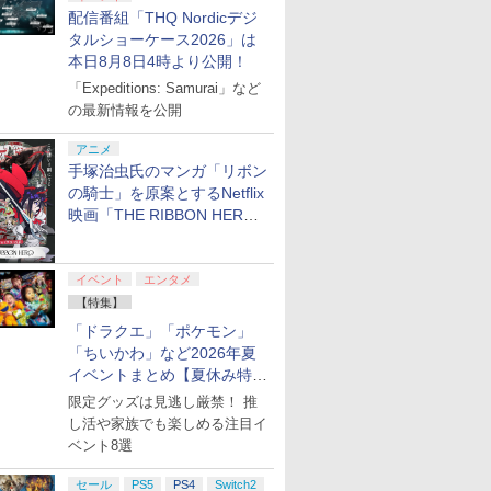
配信番組「THQ Nordicデジ
タルショーケース2026」は
本日8月8日4時より公開！
「Expeditions: Samurai」など
の最新情報を公開
アニメ
手塚治虫氏のマンガ「リボン
の騎士」を原案とするNetflix
映画「THE RIBBON HERO
リボンヒーロー」本日配信開
始
イベント
エンタメ
【特集】
「ドラクエ」「ポケモン」
「ちいかわ」など2026年夏
イベントまとめ【夏休み特
集】
限定グッズは見逃し厳禁！ 推
し活や家族でも楽しめる注目イ
ベント8選
セール
PS5
PS4
Switch2