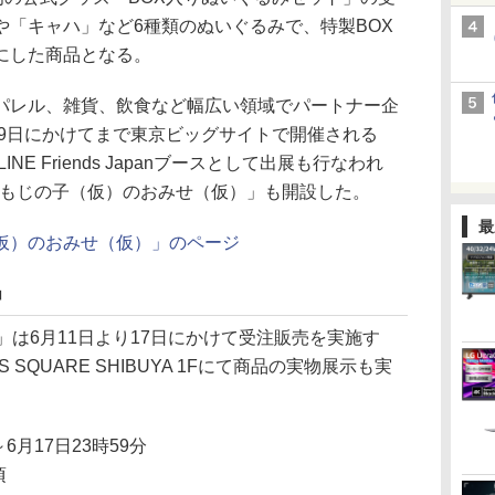
や「キャハ」など6種類のぬいぐるみで、特製BOX
にした商品となる。
レル、雑貨、飲食など幅広い領域でパートナー企
19日にかけてまで東京ビッグサイトで開催される
E Friends Japanブースとして出展も行なわれ
m「えもじの子（仮）のおみせ（仮）」も開設した。
最
子（仮）のおみせ（仮）」のページ
」
は6月11日より17日にかけて受注販売を実施す
S SQUARE SHIBUYA 1Fにて商品の実物展示も実
6月17日23時59分
頃