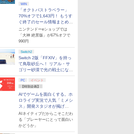
WIN
「オクトパストラベラー」
70%オフで1,643円！ もうす
ぐ終了のセール情報まとめ
【8月8日更新】
ニンテンドーeショップでは
「大神 絶景版」が67%オフで
990円
Switch2
Switch 2版「FFXIV」を持っ
て鳥取砂丘へ！ リアル・サ
ゴリー砂漠で光の戦士になっ
てみた
PC
イベント
【特別企画】
AIでゲームを面白くする。ホ
ロライブ実況で人気「ミメシ
ス」開発スタジオが掲げ
る“AI活用の信念”とは？【講
AIネイティブだからこそこだわ
演レポート】
る「プレーヤーにとって面白い
かどうか」