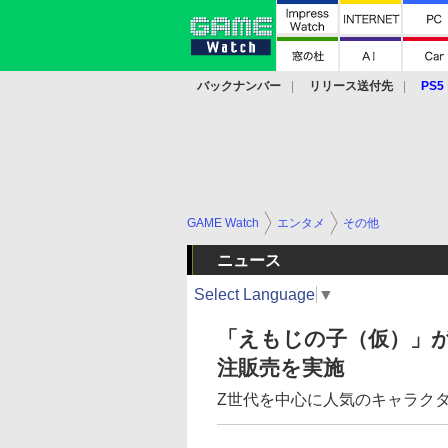
バックナンバー
リリース送付先
PS5
モバイル
eスポーツ
クラウド
PS
GAME Watch
エンタメ
その他
ニュース
Select Language
▼
「えもじの子（仮）」が
注販売を実施
Z世代を中心に人気のキャラク