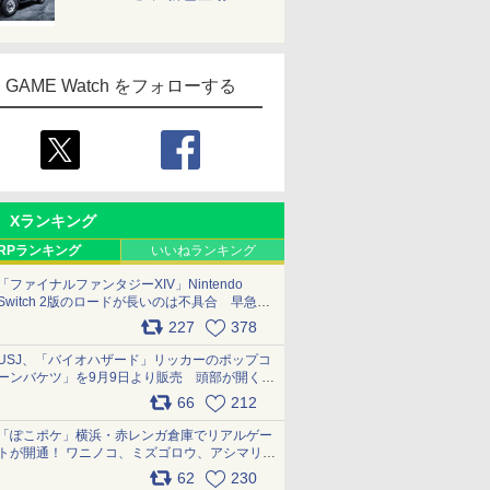
GAME Watch をフォローする
Xランキング
RPランキング
いいねランキング
「ファイナルファンタジーXIV」Nintendo
Switch 2版のロードが長いのは不具合 早急に
アップデートできるよう対応中
227
378
pic.x.com/s9S3nRCAGa
USJ、「バイオハザード」リッカーのポップコ
ーンバケツ」を9月9日より販売 頭部が開く仕
組み。味は恐怖を堪のう「味噌フレーバー」
66
212
pic.x.com/81MuXGahVM
「ぽこポケ」横浜・赤レンガ倉庫でリアルゲー
トが開通！ ワニノコ、ミズゴロウ、アシマリ登
場シーンをレポート pic.x.com/LDgEByVl6D
62
230