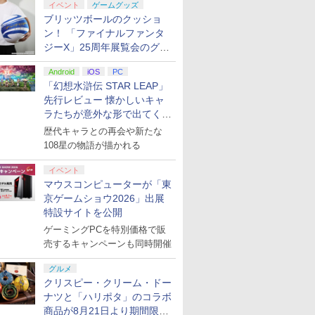
イベント
ゲームグッズ
ブリッツボールのクッショ
ン！ 「ファイナルファンタ
ジーX」25周年展覧会のグッ
ズ情報が公開
Android
iOS
PC
「幻想水滸伝 STAR LEAP」
先行レビュー 懐かしいキャ
ラたちが意外な形で出てくる
シリーズ完全新作！
歴代キャラとの再会や新たな
108星の物語が描かれる
イベント
マウスコンピューターが「東
京ゲームショウ2026」出展
特設サイトを公開
ゲーミングPCを特別価格で販
売するキャンペーンも同時開催
グルメ
クリスピー・クリーム・ドー
ナツと「ハリポタ」のコラボ
商品が8月21日より期間限定