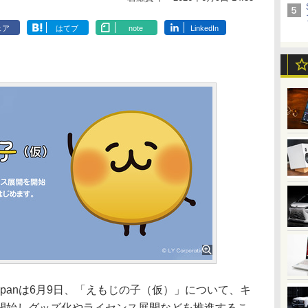
ェア
はてブ
note
LinkedIn
ds Japanは6月9日、「えもじの子（仮）」について、キ
開始しグッズ化やライセンス展開などを推進するこ