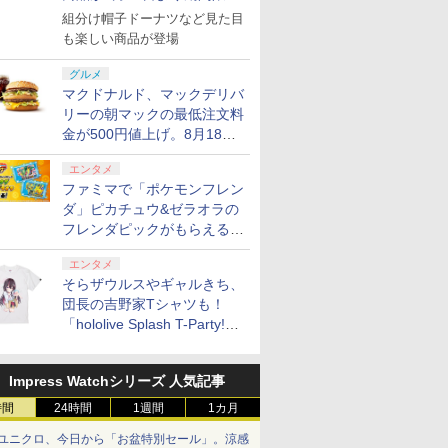
で発売
組分け帽子ドーナツなど見た目
も楽しい商品が登場
グルメ
マクドナルド、マックデリバ
リーの朝マックの最低注文料
金が500円値上げ。8月18日
より1,500円から受付
エンタメ
ファミマで「ポケモンフレン
ダ」ピカチュウ&ゼラオラの
フレンダピックがもらえるキ
ャンペーン開催！
エンタメ
そらザウルスやギャルきち、
団長の吉野家Tシャツも！
「hololive Splash T-Party!」
全Tシャツラインナップ公開
＆オンライン販売開始
Impress Watchシリーズ 人気記事
時間
24時間
1週間
1カ月
ユニクロ、今日から「お盆特別セール」。涼感