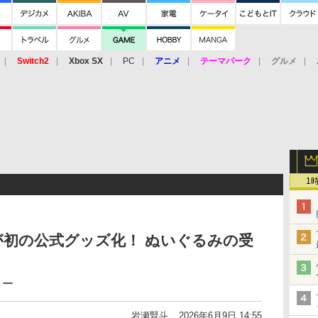
Switch2
Xbox SX
PC
アニメ
テーマパーク
グルメ
 Vita
3DS
アーケード
VR
1
初の公式グッズ化！ ぬいぐるみの受
ター
岩瀬賢斗
2026年6月9日 14:55