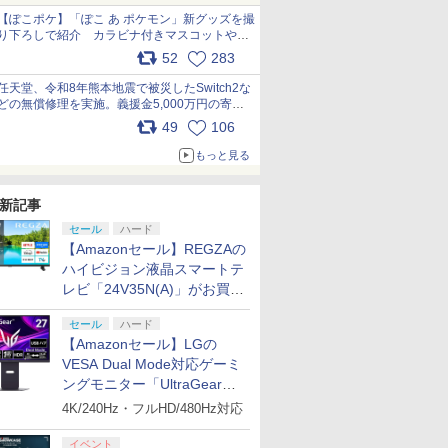
【ぽこポケ】「ぽこ あ ポケモン」新グッズを撮
り下ろしで紹介 カラビナ付きマスコットやス
クエアポーチが仲間入り
52
283
pic.x.com/XmVAgBxaW5
任天堂、令和8年熊本地震で被災したSwitch2な
どの無償修理を実施。義援金5,000万円の寄付
も発表 pic.x.com/BAYsMfUfUC
49
106
もっと見る
新記事
セール
ハード
【Amazonセール】REGZAの
ハイビジョン液晶スマートテ
レビ「24V35N(A)」がお買い
得！
セール
ハード
【Amazonセール】LGの
VESA Dual Mode対応ゲーミ
ングモニター「UltraGear
27G850A-B」がお買い得！
4K/240Hz・フルHD/480Hz対応
イベント