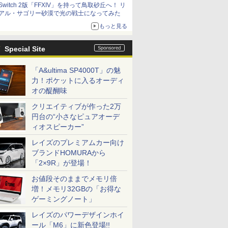
Switch 2版「FFXIV」を持って鳥取砂丘へ！ リ
アル・サゴリー砂漠で光の戦士になってみた
もっと見る
Special Site
「A&ultima SP4000T」の魅
力！ポケットに入るオーディ
オの醍醐味
クリエイティブが作った2万
円台の“小さなピュアオーデ
ィオスピーカー”
レイズのプレミアムカー向け
ブランドHOMURAから
「2×9R」が登場！
お値段そのままでメモリ倍
増！メモリ32GBの「お得な
ゲーミングノート」
レイズのパワーデザインホイ
ール「M6」に新色登場!!