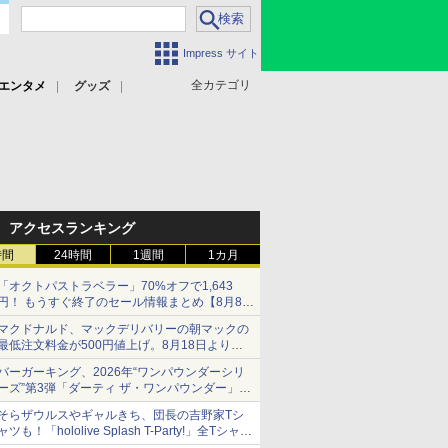
Impress サイト
全カテゴリ
エンタメ
グッズ
アクセスランキング
時間
24時間
1週間
1カ月
「オクトパストラベラー」70%オフで1,643
円！ もうすぐ終了のセール情報まとめ【8月8日
更新】
マクドナルド、マックデリバリーの朝マックの
ニンテンドーeショップでは「大神 絶景版」が
最低注文料金が500円値上げ。8月18日より
67%オフで990円
1,500円から受付
バーガーキング、2026年“ワンパウンダーシリ
ーズ”第3弾「ダーティ ザ・ワンパウンダー」を
8月7日発売
そらザウルスやギャルきち、団長の吉野家Tシ
「特製ガーリックマヨソース」を使用した超大
ャツも！「hololive Splash T-Party!」全Tシャツ
型チーズバーガー
ラインナップ公開＆オンライン販売開始