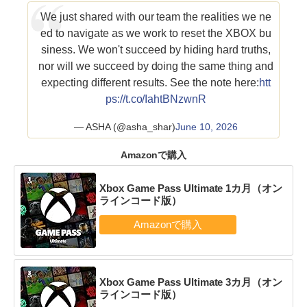
We just shared with our team the realities we ne
ed to navigate as we work to reset the XBOX bu
siness. We won't succeed by hiding hard truths,
nor will we succeed by doing the same thing and
expecting different results. See the note here:
htt
ps://t.co/IahtBNzwnR
— ASHA (@asha_shar)
June 10, 2026
Amazonで購入
Xbox Game Pass Ultimate 1カ月（オン
ラインコード版）
Xbox Game Pass Ultimate 3カ月（オン
ラインコード版）