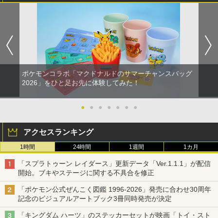
ポケモンコラボ「マクドナルドのサマーチャンスバッグ
2026」をひと足お先に体験してみた！
●
●
●
●
●
●
●
アクセスランキング
1時間
24時間
1週間
1カ月
「スプラトゥーン レイダース」更新データ「Ver.1.1.1」が配信
開始。ブキやステージに関する不具合を修正
「ポケモン公式ぜんこく図鑑 1996-2026」発売に合わせ30周年
記念のビジュアルアートブック3冊同時発売が決定
「キングダム ハーツ」のステッカーセットが映画「トイ・スト