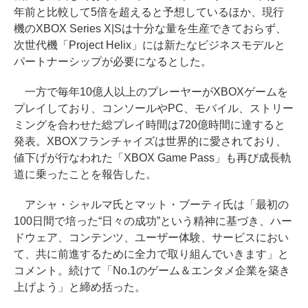
年前と比較して5倍を超えると予想しているほか、現行
機のXBOX Series X|Sは十分な量を生産できておらず、
次世代機「Project Helix」には新たなビジネスモデルと
パートナーシップが必要になるとした。
一方で毎年10億人以上のプレーヤーがXBOXゲームを
プレイしており、コンソールやPC、モバイル、ストリー
ミングを合わせた総プレイ時間は720億時間に達すると
発表。XBOXフランチャイズは世界的に愛されており、
値下げが行なわれた「XBOX Game Pass」も再び成長軌
道に乗ったことを報告した。
アシャ・シャルマ氏とマット・ブーティ氏は「最初の
100日間で培った“日々の成功”という精神に基づき、ハー
ドウェア、コンテンツ、ユーザー体験、サービスにおい
て、共に前進するために全力で取り組んでいきます」と
コメント。続けて「No.1のゲーム＆エンタメ企業を築き
上げよう」と締め括った。