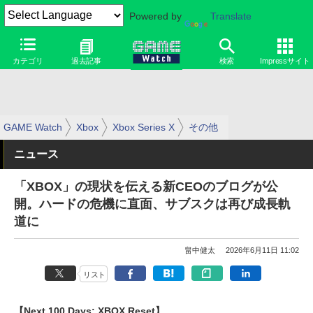
Powered by
Translate
カテゴリ
過去記事
検索
Impressサイト
GAME Watch
Xbox
Xbox Series X
その他
ニュース
「XBOX」の現状を伝える新CEOのブログが公
開。ハードの危機に直面、サブスクは再び成長軌
道に
畠中健太
2026年6月11日 11:02
リスト
【Next 100 Days: XBOX Reset】