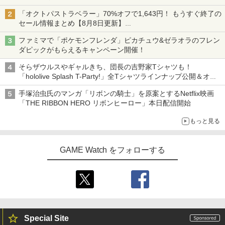
初回は「機動戦士ガンダム【HDリマスター版】」
「オクトパストラベラー」70%オフで1,643円！ もうすぐ終了の
セール情報まとめ【8月8日更新】
ニンテンドーeショップでは「大神 絶景版」が67%オフで990円
ファミマで「ポケモンフレンダ」ピカチュウ&ゼラオラのフレン
ダピックがもらえるキャンペーン開催！
そらザウルスやギャルきち、団長の吉野家Tシャツも！
「hololive Splash T-Party!」全Tシャツラインナップ公開＆オン
ライン販売開始
手塚治虫氏のマンガ「リボンの騎士」を原案とするNetflix映画
「THE RIBBON HERO リボンヒーロー」本日配信開始
もっと見る
GAME Watch をフォローする
Special Site