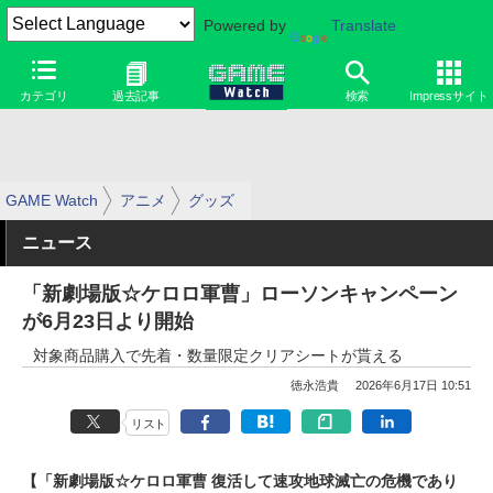
Powered by
Translate
カテゴリ
過去記事
検索
Impressサイト
GAME Watch
アニメ
グッズ
ニュース
「新劇場版☆ケロロ軍曹」ローソンキャンペーン
が6月23日より開始
対象商品購入で先着・数量限定クリアシートが貰える
徳永浩貴
2026年6月17日 10:51
リスト
【「新劇場版☆ケロロ軍曹 復活して速攻地球滅亡の危機であり