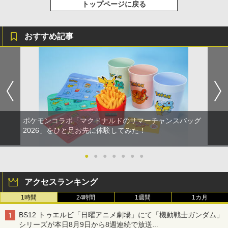
トップページに戻る
おすすめ記事
ポケモンコラボ「マクドナルドのサマーチャンスバッグ
2026」をひと足お先に体験してみた！
●
●
●
●
●
●
●
アクセスランキング
1時間
24時間
1週間
1カ月
BS12 トゥエルビ「日曜アニメ劇場」にて「機動戦士ガンダム」
シリーズが本日8月9日から8週連続で放送