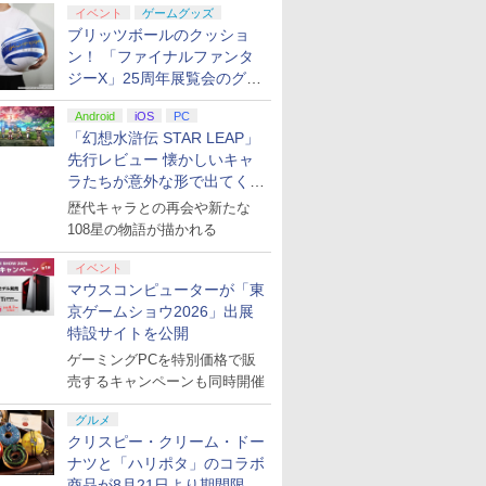
イベント
ゲームグッズ
ブリッツボールのクッショ
ン！ 「ファイナルファンタ
ジーX」25周年展覧会のグッ
ズ情報が公開
Android
iOS
PC
「幻想水滸伝 STAR LEAP」
先行レビュー 懐かしいキャ
ラたちが意外な形で出てくる
シリーズ完全新作！
歴代キャラとの再会や新たな
108星の物語が描かれる
イベント
マウスコンピューターが「東
京ゲームショウ2026」出展
特設サイトを公開
ゲーミングPCを特別価格で販
売するキャンペーンも同時開催
グルメ
クリスピー・クリーム・ドー
ナツと「ハリポタ」のコラボ
商品が8月21日より期間限定