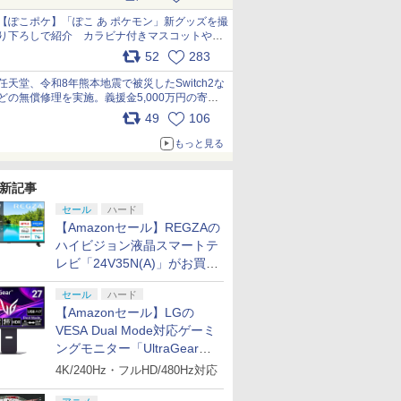
【ぽこポケ】「ぽこ あ ポケモン」新グッズを撮
り下ろしで紹介 カラビナ付きマスコットやス
クエアポーチが仲間入り
52
283
pic.x.com/XmVAgBxaW5
任天堂、令和8年熊本地震で被災したSwitch2な
どの無償修理を実施。義援金5,000万円の寄付
も発表 pic.x.com/BAYsMfUfUC
49
106
もっと見る
新記事
セール
ハード
【Amazonセール】REGZAの
ハイビジョン液晶スマートテ
レビ「24V35N(A)」がお買い
得！
セール
ハード
【Amazonセール】LGの
VESA Dual Mode対応ゲーミ
ングモニター「UltraGear
27G850A-B」がお買い得！
4K/240Hz・フルHD/480Hz対応