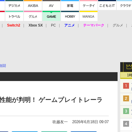
Switch2
Xbox SX
PC
アニメ
テーマパーク
グルメ
 Vita
3DS
アーケード
VR
格闘
1
性能が判明！ ゲームプレイトレーラ
吹越友一
2026年6月18日 09:07