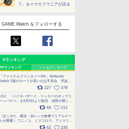
フ」をイヤカフマニアが語る
GAME Watch をフォローする
Xランキング
RPランキング
いいねランキング
「ファイナルファンタジーXIV」Nintendo
Switch 2版のロードが長いのは不具合 早急に
アップデートできるよう対応中
227
378
pic.x.com/s9S3nRCAGa
USJ、「バイオハザード」リッカーのポップコ
ーンバケツ」を9月9日より販売 頭部が開く仕
組み。味は恐怖を堪のう「味噌フレーバー」
66
212
pic.x.com/81MuXGahVM
「ぽこポケ」横浜・赤レンガ倉庫でリアルゲー
トが開通！ ワニノコ、ミズゴロウ、アシマリ登
場シーンをレポート pic.x.com/LDgEByVl6D
62
230