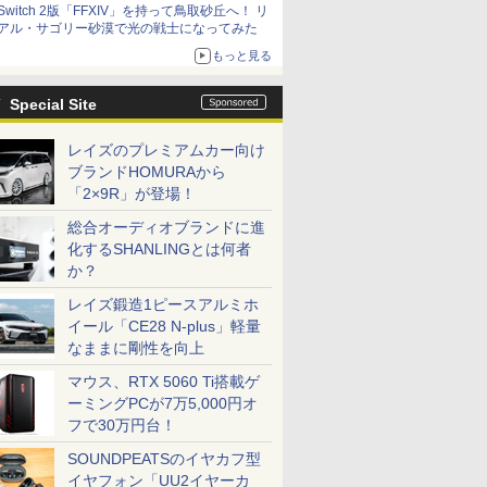
Switch 2版「FFXIV」を持って鳥取砂丘へ！ リ
アル・サゴリー砂漠で光の戦士になってみた
もっと見る
Special Site
レイズのプレミアムカー向け
ブランドHOMURAから
「2×9R」が登場！
総合オーディオブランドに進
化するSHANLINGとは何者
か？
レイズ鍛造1ピースアルミホ
イール「CE28 N-plus」軽量
なままに剛性を向上
マウス、RTX 5060 Ti搭載ゲ
ーミングPCが7万5,000円オ
フで30万円台！
SOUNDPEATSのイヤカフ型
イヤフォン「UU2イヤーカ