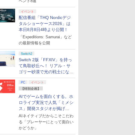
ベント8選
イベント
配信番組「THQ Nordicデジ
タルショーケース2026」は
本日8月8日4時より公開！
「Expeditions: Samurai」など
の最新情報を公開
Switch2
Switch 2版「FFXIV」を持っ
て鳥取砂丘へ！ リアル・サ
ゴリー砂漠で光の戦士になっ
てみた
PC
イベント
【特別企画】
AIでゲームを面白くする。ホ
ロライブ実況で人気「ミメシ
ス」開発スタジオが掲げ
る“AI活用の信念”とは？【講
AIネイティブだからこそこだわ
演レポート】
る「プレーヤーにとって面白い
かどうか」