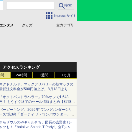
Impress サイト
全カテゴリ
エンタメ
グッズ
アクセスランキング
時間
24時間
1週間
1カ月
マクドナルド、マックデリバリーの朝マックの
最低注文料金が500円値上げ。8月18日より
1,500円から受付
「オクトパストラベラー」70%オフで1,643
円！ もうすぐ終了のセール情報まとめ【8月8日
更新】
バーガーキング、2026年“ワンパウンダーシリ
ニンテンドーeショップでは「大神 絶景版」が
ーズ”第3弾「ダーティ ザ・ワンパウンダー」を
67%オフで990円
8月7日発売
そらザウルスやギャルきち、団長の吉野家Tシ
「特製ガーリックマヨソース」を使用した超大
ャツも！「hololive Splash T-Party!」全Tシャツ
型チーズバーガー
ラインナップ公開＆オンライン販売開始