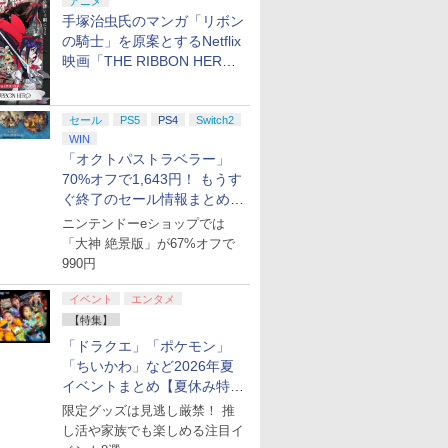
アニメ
手塚治虫氏のマンガ「リボン
の騎士」を原案とするNetflix
映画「THE RIBBON HERO
リボンヒーロー」本日配信開
始
セール
PS5
PS4
Switch2
WIN
「オクトパストラベラー」
70%オフで1,643円！ もうす
ぐ終了のセール情報まとめ
【8月8日更新】
ニンテンドーeショップでは
「大神 絶景版」が67%オフで
990円
イベント
エンタメ
【特集】
「ドラクエ」「ポケモン」
「ちいかわ」など2026年夏
イベントまとめ【夏休み特
集】
限定グッズは見逃し厳禁！ 推
し活や家族でも楽しめる注目イ