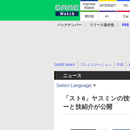
バックナンバー
リリース送付先
PS5
モバイル
eスポーツ
クラウド
PS
GAME Watch
プレイステーション
PS5
ニュース
Select Language
▼
「スト6」ヤスミンの技
ーと技紹介が公開