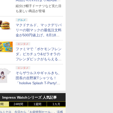
で発売
組分け帽子ドーナツなど見た目
も楽しい商品が登場
グルメ
マクドナルド、マックデリバ
リーの朝マックの最低注文料
金が500円値上げ。8月18日
より1,500円から受付
エンタメ
ファミマで「ポケモンフレン
ダ」ピカチュウ&ゼラオラの
フレンダピックがもらえるキ
ャンペーン開催！
エンタメ
そらザウルスやギャルきち、
団長の吉野家Tシャツも！
「hololive Splash T-Party!」
全Tシャツラインナップ公開
＆オンライン販売開始
Impress Watchシリーズ 人気記事
時間
24時間
1週間
1カ月
ユニクロ、今日から「お盆特別セール」。涼感