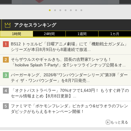
●
●
●
●
●
●
●
アクセスランキング
1時間
24時間
1週間
1カ月
BS12 トゥエルビ「日曜アニメ劇場」にて「機動戦士ガンダム」
シリーズが本日8月9日から8週連続で放送
初回は「機動戦士ガンダム【HDリマスター版】」
そらザウルスやギャルきち、団長の吉野家Tシャツも！
「hololive Splash T-Party!」全Tシャツラインナップ公開＆オン
ライン販売開始
バーガーキング、2026年“ワンパウンダーシリーズ”第3弾「ダー
ティ ザ・ワンパウンダー」を8月7日発売
「特製ガーリックマヨソース」を使用した超大型チーズバーガー
「オクトパストラベラー」70%オフで1,643円！ もうすぐ終了の
セール情報まとめ【8月8日更新】
ニンテンドーeショップでは「大神 絶景版」が67%オフで990円
ファミマで「ポケモンフレンダ」ピカチュウ&ゼラオラのフレン
ダピックがもらえるキャンペーン開催！
もっと見る