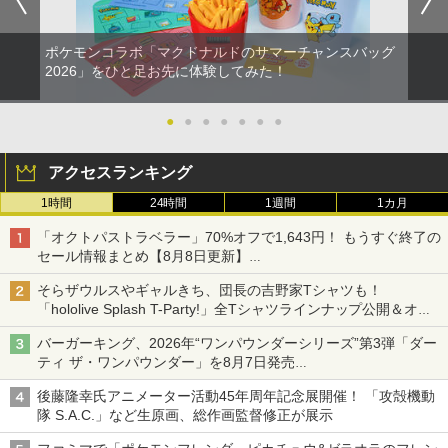
ポケモンコラボ「マクドナルドのサマーチャンスバッグ
2026」をひと足お先に体験してみた！
●
●
●
●
●
●
●
アクセスランキング
1時間
24時間
1週間
1カ月
「オクトパストラベラー」70%オフで1,643円！ もうすぐ終了の
セール情報まとめ【8月8日更新】
ニンテンドーeショップでは「大神 絶景版」が67%オフで990円
そらザウルスやギャルきち、団長の吉野家Tシャツも！
「hololive Splash T-Party!」全Tシャツラインナップ公開＆オン
ライン販売開始
バーガーキング、2026年“ワンパウンダーシリーズ”第3弾「ダー
ティ ザ・ワンパウンダー」を8月7日発売
「特製ガーリックマヨソース」を使用した超大型チーズバーガー
後藤隆幸氏アニメーター活動45年周年記念展開催！ 「攻殻機動
隊 S.A.C.」など生原画、総作画監督修正が展示