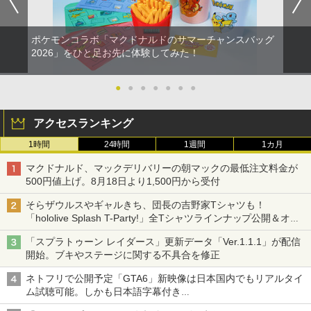
ポケモンコラボ「マクドナルドのサマーチャンスバッグ
2026」をひと足お先に体験してみた！
●
●
●
●
●
●
●
アクセスランキング
1時間
24時間
1週間
1カ月
マクドナルド、マックデリバリーの朝マックの最低注文料金が
500円値上げ。8月18日より1,500円から受付
そらザウルスやギャルきち、団長の吉野家Tシャツも！
「hololive Splash T-Party!」全Tシャツラインナップ公開＆オン
ライン販売開始
「スプラトゥーン レイダース」更新データ「Ver.1.1.1」が配信
開始。ブキやステージに関する不具合を修正
ネトフリで公開予定「GTA6」新映像は日本国内でもリアルタイ
ム試聴可能。しかも日本語字幕付き
Netflixから公式回答あり