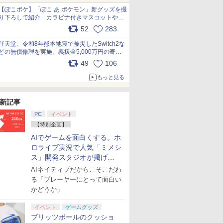
【ぽこポケ】「ぽこ あ ポケモン」新グッズを撮
り下ろしで紹介 カラビナ付きマスコットやス
クエアポーチが仲間入り
52
283
pic.x.com/XmVAgBxaW5
任天堂、令和8年熊本地震で被災したSwitch2な
どの無償修理を実施。義援金5,000万円の寄付
も発表 pic.x.com/BAYsMfUfUC
49
106
もっと見る
新記事
PC
イベント
【特別企画】
AIでゲームを面白くする。ホ
ロライブ実況で人気「ミメシ
ス」開発スタジオが掲げ
る“AI活用の信念”とは？【講
AIネイティブだからこそこだわ
演レポート】
る「プレーヤーにとって面白い
かどうか」
イベント
ゲームグッズ
ブリッツボールのクッショ