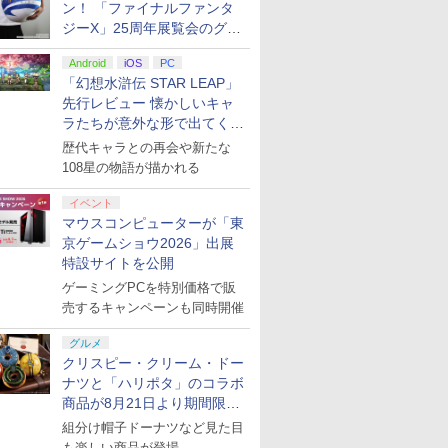
ン！ 「ファイナルファンタ
ジーX」25周年展覧会のグッ
ズ情報が公開
Android
iOS
PC
「幻想水滸伝 STAR LEAP」
先行レビュー 懐かしいキャ
ラたちが意外な形で出てくる
シリーズ完全新作！
歴代キャラとの再会や新たな
108星の物語が描かれる
イベント
マウスコンピューターが「東
京ゲームショウ2026」出展
特設サイトを公開
ゲーミングPCを特別価格で販
売するキャンペーンも同時開催
グルメ
クリスピー・クリーム・ドー
ナツと「ハリポタ」のコラボ
商品が8月21日より期間限定
で発売
組分け帽子ドーナツなど見た目
も楽しい商品が登場