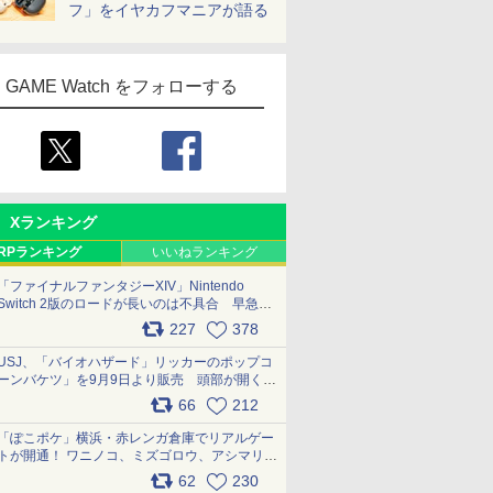
フ」をイヤカフマニアが語る
GAME Watch をフォローする
Xランキング
RPランキング
いいねランキング
「ファイナルファンタジーXIV」Nintendo
Switch 2版のロードが長いのは不具合 早急に
アップデートできるよう対応中
227
378
pic.x.com/s9S3nRCAGa
USJ、「バイオハザード」リッカーのポップコ
ーンバケツ」を9月9日より販売 頭部が開く仕
組み。味は恐怖を堪のう「味噌フレーバー」
66
212
pic.x.com/81MuXGahVM
「ぽこポケ」横浜・赤レンガ倉庫でリアルゲー
トが開通！ ワニノコ、ミズゴロウ、アシマリ登
場シーンをレポート pic.x.com/LDgEByVl6D
62
230