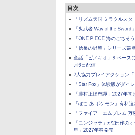
目次
「リズム天国 ミラクルスタ
「鬼武者 Way of the Swo
「ONE PIECE 海のごち
「信長の野望」シリーズ最
童話「ピノキオ」をベースにした
月6日配信
2人協力プレイアクション「
「Star Fox」体験版がダ
「朧村正怪奇譚」2027年初
「ぽこ あ ポケモン」有料
「ファイアーエムブレム 万
「ニンジャラ」が2部作のオ
星」2027年春発売