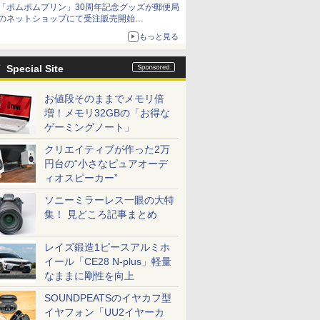
「ポムポムプリン」30周年記念グッズが郵便局
のネットショップにて受注販売開始
「おもちもちもちクッション」など今年だけの
もっと見る
限定商品が登場
Special Site
お値段そのままでメモリ倍
増！メモリ32GBの「お得な
ゲーミングノート」
クリエイティブが作った2万
円台の“小さなピュアオーデ
ィオスピーカー”
ソニーミラーレス一眼の大特
集！ 見どころ記事まとめ
レイズ鍛造1ピースアルミホ
イール「CE28 N-plus」軽量
なままに剛性を向上
SOUNDPEATSのイヤカフ型
イヤフォン「UU2イヤーカ