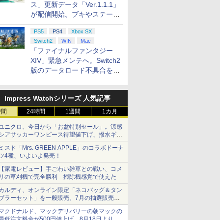
ス」更新データ「Ver.1.1.1」
が配信開始。ブキやステージ
に関する不具合を修正
PS5
PS4
Xbox SX
Switch2
WIN
Mac
「ファイナルファンタジー
XIV」緊急メンテへ。Switch2
版のデータロード不具合を最
適化
Impress Watchシリーズ 人気記事
時間
24時間
1週間
1カ月
ユニクロ、今日から「お盆特別セール」。涼感
シアサッカーワンピース待望値下げ、撥水ギア
ショーツは1990円に
ミスド「Mrs. GREEN APPLE」のコラボドーナ
ツ4種、いよいよ発売！
【家電レビュー】手ごわい雑草との戦い、コメ
リの草刈機で完全勝利 掃除機感覚で使えた
カルディ、オンライン限定「ネコバッグ＆タン
ブラーセット」を一般販売。7月の抽選販売の
当選無効分
マクドナルド、マックデリバリーの朝マックの
最低注文料金が500円値上げ。8月18日より