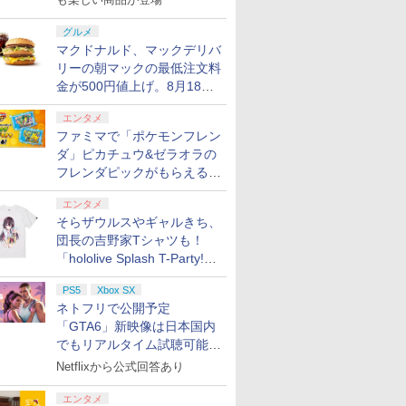
グルメ
マクドナルド、マックデリバ
リーの朝マックの最低注文料
金が500円値上げ。8月18日
より1,500円から受付
エンタメ
ファミマで「ポケモンフレン
ダ」ピカチュウ&ゼラオラの
フレンダピックがもらえるキ
ャンペーン開催！
エンタメ
そらザウルスやギャルきち、
団長の吉野家Tシャツも！
「hololive Splash T-Party!」
全Tシャツラインナップ公開
PS5
Xbox SX
＆オンライン販売開始
ネトフリで公開予定
「GTA6」新映像は日本国内
でもリアルタイム試聴可能。
しかも日本語字幕付き
Netflixから公式回答あり
エンタメ