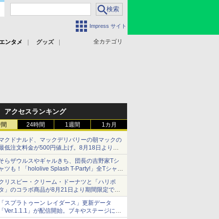
Impress サイト
全カテゴリ
エンタメ
グッズ
アクセスランキング
時間
24時間
1週間
1カ月
マクドナルド、マックデリバリーの朝マックの
最低注文料金が500円値上げ。8月18日より
1,500円から受付
そらザウルスやギャルきち、団長の吉野家Tシ
ャツも！「hololive Splash T-Party!」全Tシャツ
ラインナップ公開＆オンライン販売開始
クリスピー・クリーム・ドーナツと「ハリポ
タ」のコラボ商品が8月21日より期間限定で発
売
「スプラトゥーン レイダース」更新データ
組分け帽子ドーナツなど見た目も楽しい商品が
「Ver.1.1.1」が配信開始。ブキやステージに関
登場
する不具合を修正