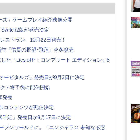
ーズ」ゲームプレイ紹介映像公開
rd」Switch2版が発売決定
そうレストラン」10月22日発売！
新作「信長の野望･飛翔」今冬発売
「Lies of P：コンプリート エディション」8
オービタルズ」発売日が9月3日に決定
イレクト終了後に配信開始
頭発売
追加コンテンツが配信決定
紫千紅」発売日が9月17日に決定
ープンワールドに。「ニンジャラ２ 未知なる惑