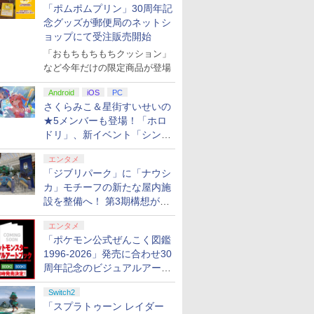
「ポムポムプリン」30周年記
念グッズが郵便局のネットシ
ョップにて受注販売開始
「おもちもちもちクッション」
など今年だけの限定商品が登場
Android
iOS
PC
さくらみこ＆星街すいせいの
★5メンバーも登場！「ホロ
ドリ」、新イベント「シンク
ロする夏のスパークル」がス
エンタメ
タート
「ジブリパーク」に「ナウシ
カ」モチーフの新たな屋内施
設を整備へ！ 第3期構想が公
開
エンタメ
「ポケモン公式ぜんこく図鑑
1996-2026」発売に合わせ30
周年記念のビジュアルアート
ブック3冊同時発売が決定
Switch2
「スプラトゥーン レイダー