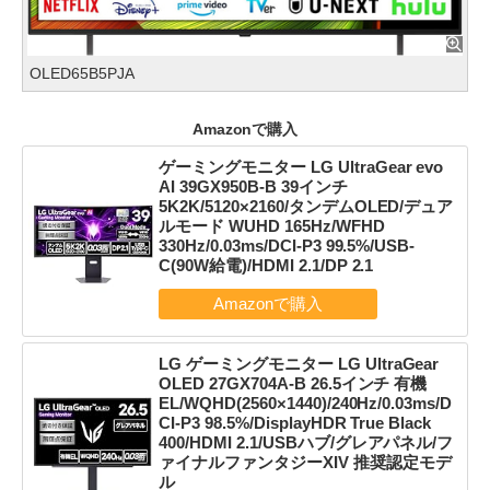
OLED65B5PJA
Amazonで購入
ゲーミングモニター LG UltraGear evo
AI 39GX950B-B 39インチ
5K2K/5120×2160/タンデムOLED/デュア
ルモード WUHD 165Hz/WFHD
330Hz/0.03ms/DCI-P3 99.5%/USB-
C(90W給電)/HDMI 2.1/DP 2.1
LG ゲーミングモニター LG UltraGear
OLED 27GX704A-B 26.5インチ 有機
EL/WQHD(2560×1440)/240Hz/0.03ms/D
CI-P3 98.5%/DisplayHDR True Black
400/HDMI 2.1/USBハブ/グレアパネル/フ
ァイナルファンタジーXIV 推奨認定モデ
ル