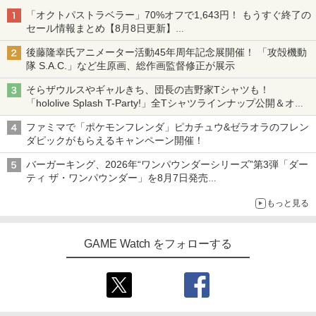
「オクトパストラベラー」70%オフで1,643円！ もうすぐ終了の
セール情報まとめ【8月8日更新】
ニンテンドーeショップでは「大神 絶景版」が67%オフで990円
後藤隆幸氏アニメーター活動45年周年記念展開催！ 「攻殻機動
隊 S.A.C.」など生原画、総作画監督修正が展示
そらザウルスやギャルきち、団長の吉野家Tシャツも！
「hololive Splash T-Party!」全Tシャツラインナップ公開＆オン
ライン販売開始
ファミマで「ポケモンフレンダ」ピカチュウ&ゼラオラのフレン
ダピックがもらえるキャンペーン開催！
バーガーキング、2026年“ワンパウンダーシリーズ”第3弾「ダー
ティ ザ・ワンパウンダー」を8月7日発売
「特製ガーリックマヨソース」を使用した超大型チーズバーガー
もっと見る
GAME Watch をフォローする