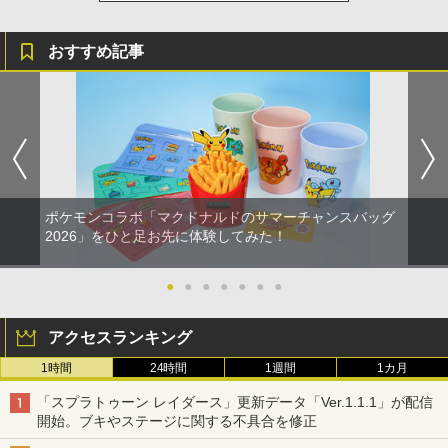
おすすめ記事
ポケモンコラボ「マクドナルドのサマーチャンスバッグ
2026」をひと足お先に体験してみた！
●
●
●
●
●
●
●
アクセスランキング
1時間
24時間
1週間
1カ月
「スプラトゥーン レイダース」更新データ「Ver.1.1.1」が配信
開始。ブキやステージに関する不具合を修正