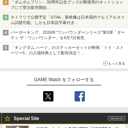
「ポムポムプリン」30周年記念グッズが郵便局のネットショッ
プにて受注販売開始
「おもちもちもちクッション」など今年だけの限定商品が登場
ネトフリで公開予定「GTA6」新映像は日本国内でもリアルタイ
ム試聴可能。しかも日本語字幕付き
Netflixから公式回答あり
バーガーキング、2026年“ワンパウンダーシリーズ”第3弾「ダー
ティ ザ・ワンパウンダー」を8月7日発売
「特製ガーリックマヨソース」を使用した超大型チーズバーガー
「キングダム ハーツ」のステッカーセットが映画「トイ・スト
ーリー5」の入場特典として配布決定！
本日8月7日より先着・数量限定で配布
もっと見る
GAME Watch をフォローする
Special Site