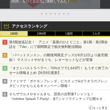
2026」をひと足お先に体験してみた！
●
●
●
●
●
●
●
アクセスランキング
1時間
24時間
1週間
1カ月
第3期放送記念！ アニメ「薬屋のひとりごと」第1期・第2期全
話を「TVer」にて期間限定で順次無料配信開始
「パペットスンスン」の郵便局限定グッズが8月12日より販売開
始！ マスコットやがまぐち、レターセットなどが登場
「オクトパストラベラー」70%オフで1,643円！ もうすぐ終了の
セール情報まとめ【8月8日更新】
ニンテンドーeショップでは「大神 絶景版」が67%オフで990円
ファミマで「ポケモンフレンダ」ピカチュウ&ゼラオラのフレン
ダピックがもらえるキャンペーン開催！
そらザウルスやギャルきち、団長の吉野家Tシャツも！
「hololive Splash T-Party!」全Tシャツラインナップ公開＆オン
ライン販売開始
もっと見る