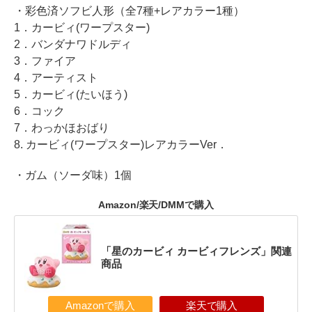
・彩色済ソフビ人形（全7種+レアカラー1種）
1．カービィ(ワープスター)
2．バンダナワドルディ
3．ファイア
4．アーティスト
5．カービィ(たいほう)
6．コック
7．わっかほおばり
8. カービィ(ワープスター)レアカラーVer．
・ガム（ソーダ味）1個
Amazon/楽天/DMMで購入
「星のカービィ カービィフレンズ」関連
商品
Amazonで購入
楽天で購入