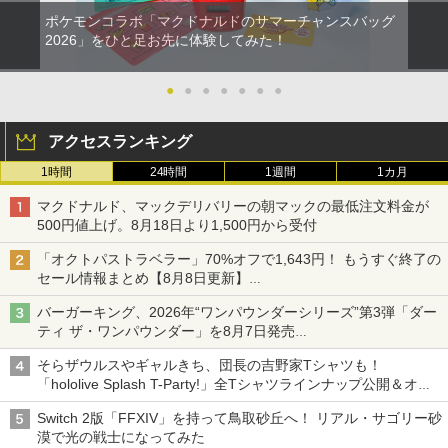
ポケモンコラボ「マクドナルドのサマーチャンスバッグ
2026」をひと足お先に体験してみた！
●
●
●
●
●
●
●
アクセスランキング
1時間
24時間
1週間
1カ月
マクドナルド、マックデリバリーの朝マックの最低注文料金が
500円値上げ。8月18日より1,500円から受付
「オクトパストラベラー」70%オフで1,643円！ もうすぐ終了の
セール情報まとめ【8月8日更新】
ニンテンドーeショップでは「大神 絶景版」が67%オフで990円
バーガーキング、2026年“ワンパウンダーシリーズ”第3弾「ダー
ティ ザ・ワンパウンダー」を8月7日発売
「特製ガーリックマヨソース」を使用した超大型チーズバーガー
そらザウルスやギャルきち、団長の吉野家Tシャツも！
「hololive Splash T-Party!」全Tシャツラインナップ公開＆オン
ライン販売開始
Switch 2版「FFXIV」を持って鳥取砂丘へ！ リアル・サゴリー砂
漠で光の戦士になってみた