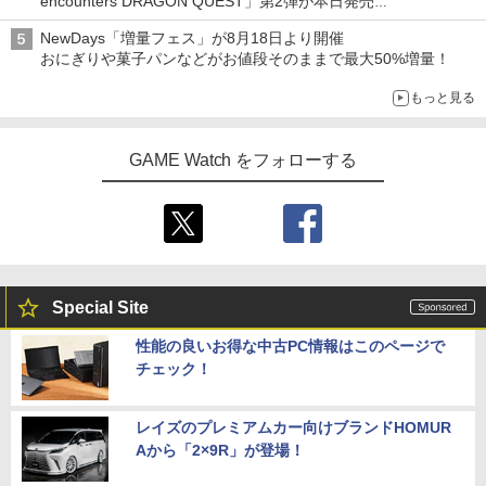
encounters DRAGON QUEST」第2弾が本日発売
アイスカップに入ったスライムやわたぼう、ベビーサタンなどが
NewDays「増量フェス」が8月18日より開催
オリジナルアートで登場
おにぎりや菓子パンなどがお値段そのままで最大50%増量！
もっと見る
GAME Watch をフォローする
Special Site
性能の良いお得な中古PC情報はこのページで
チェック！
レイズのプレミアムカー向けブランドHOMUR
Aから「2×9R」が登場！