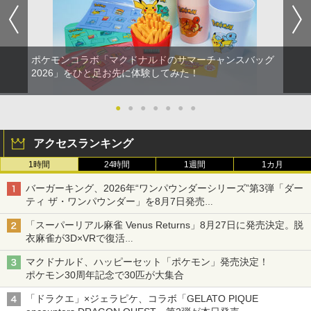
ポケモンコラボ「マクドナルドのサマーチャンスバッグ
2026」をひと足お先に体験してみた！
●
●
●
●
●
●
●
アクセスランキング
1時間
24時間
1週間
1カ月
バーガーキング、2026年“ワンパウンダーシリーズ”第3弾「ダー
ティ ザ・ワンパウンダー」を8月7日発売
「特製ガーリックマヨソース」を使用した超大型チーズバーガー
「スーパーリアル麻雀 Venus Returns」8月27日に発売決定。脱
衣麻雀が3D×VRで復活
発売から2週間は20%オフになるセールが実施
マクドナルド、ハッピーセット「ポケモン」発売決定！
ポケモン30周年記念で30匹が大集合
「ドラクエ」×ジェラピケ、コラボ「GELATO PIQUE