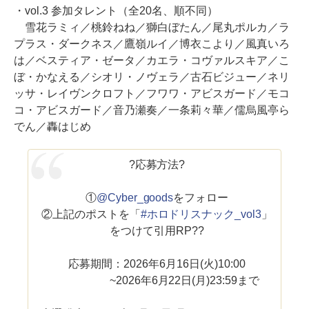
・vol.3 参加タレント（全20名、順不同）
雪花ラミィ／桃鈴ねね／獅白ぼたん／尾丸ポルカ／ラ
プラス・ダークネス／鷹嶺ルイ／博衣こより／風真いろ
は／ベスティア・ゼータ／カエラ・コヴァルスキア／こ
ぼ・かなえる／シオリ・ノヴェラ／古石ビジュー／ネリ
ッサ・レイヴンクロフト／フワワ・アビスガード／モコ
コ・アビスガード／音乃瀬奏／一条莉々華／儒烏風亭ら
でん／轟はじめ
?応募方法?
①
@Cyber_goods
をフォロー
②上記のポストを「
#ホロドリスナック_vol3
」
をつけて引用RP??
応募期間：2026年6月16日(火)10:00
~2026年6月22日(月)23:59まで