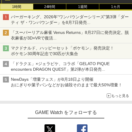
1時間
24時間
1週間
1カ月
バーガーキング、2026年“ワンパウンダーシリーズ”第3弾「ダー
ティ ザ・ワンパウンダー」を8月7日発売
「特製ガーリックマヨソース」を使用した超大型チーズバーガー
「スーパーリアル麻雀 Venus Returns」8月27日に発売決定。脱
衣麻雀が3D×VRで復活
発売から2週間は20%オフになるセールが実施
マクドナルド、ハッピーセット「ポケモン」発売決定！
ポケモン30周年記念で30匹が大集合
「ドラクエ」×ジェラピケ、コラボ「GELATO PIQUE
encounters DRAGON QUEST」第2弾が本日発売
アイスカップに入ったスライムやわたぼう、ベビーサタンなどが
NewDays「増量フェス」が8月18日より開催
オリジナルアートで登場
おにぎりや菓子パンなどがお値段そのままで最大50%増量！
もっと見る
GAME Watch をフォローする