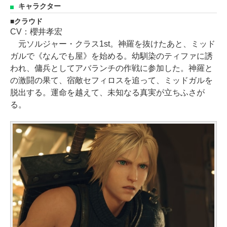
キャラクター
クラウド
CV：櫻井孝宏
元ソルジャー・クラス1st。神羅を抜けたあと、ミッド
ガルで《なんでも屋》を始める。幼馴染のティファに誘
われ、傭兵としてアバランチの作戦に参加した。神羅と
の激闘の果て、宿敵セフィロスを追って、ミッドガルを
脱出する。運命を越えて、未知なる真実が立ちふさが
る。