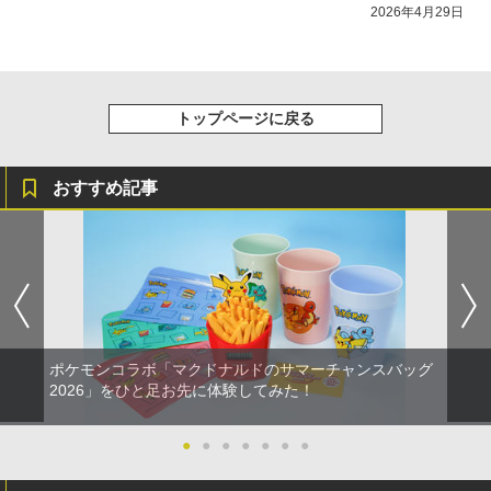
2026年4月29日
トップページに戻る
おすすめ記事
ポケモンコラボ「マクドナルドのサマーチャンスバッグ
2026」をひと足お先に体験してみた！
●
●
●
●
●
●
●