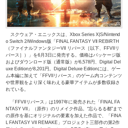
スクウェア・エニックスは、Xbox Series X|S/Nintend
o Switch 2/Windows版「FINAL FANTASY VII REBIRTH
（ファイナルファンタジーVII リバース［以下、FFVIIリ
バース］）」を6月3日に発売する。価格はパッケージ版
およびダウンロード版（通常版）が6,578円、Digital Del
uxe Editionが8,201円。Digital Deluxe Editionには、ゲー
ム本編に加えて「FFVIIリバース」のゲーム内コンテンツ
や世界観をより深く味わえる豪華アイテムが多数収録さ
れている。
「FFVIIリバース」は1997年に発売された「FINAL FA
NTASY VII」（原作）のリメイク作品。“忘らるる都”まで
の原作を基にオリジナルの要素を加えた作品で、「FINA
L FANTASY VII REMAKE」プロジェクト三部作の第2作