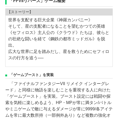
「FFVIIリバース」ゲーム概要
【ストーリー】
世界を支配する巨大企業《神羅カンパニー》
そして、星の支配者になることを望むかつての英雄
《セフィロス》主人公の《クラウド》たちは、彼らと
の壮絶な闘いを経て《鋼鉄の都市ミッドガル》を脱
出。
広大な世界に足を踏みだし、星を救うためにセフィロ
スの行方を追う──
「ゲームブースト」を実装
「ファイナルファンタジーVII リメイク インターグレ
ード」と同様に物語を楽しむことを重視する人に向けた
「ゲームブースト」を実装。ブースト設定には戦闘や探
索を気軽に楽しめるよう、HP・MPが常に満タン/バトル
やミニゲームで敵に与えるダメージが常に9999/各アイテ
ムを常に最大数所持（一部例外あり）など複数の強化オ