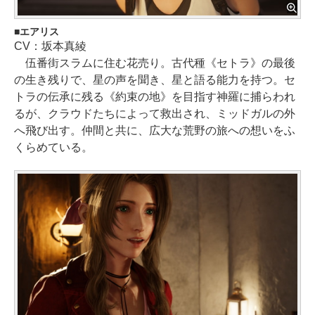
エアリス
CV：坂本真綾
伍番街スラムに住む花売り。古代種《セトラ》の最後
の生き残りで、星の声を聞き、星と語る能力を持つ。セ
トラの伝承に残る《約束の地》を目指す神羅に捕らわれ
るが、クラウドたちによって救出され、ミッドガルの外
へ飛び出す。仲間と共に、広大な荒野の旅への想いをふ
くらめている。