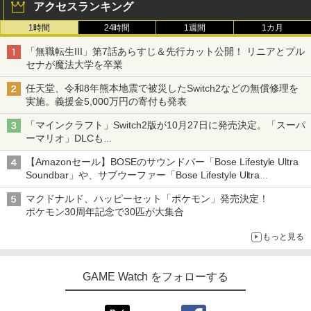
アクセスランキング
1時間
24時間
1週間
1カ月
「無職転生III」第7話あらすじ＆先行カット公開！ リニアとプル
セナが魔法大学を卒業
任天堂、令和8年熊本地震で被災したSwitch2などの無償修理を
実施。義援金5,000万円の寄付も発表
「マインクラフト」Switch2版が10月27日に発売決定。「スーパ
ーマリオ」DLCも
Switch版からのアップグレードも可能に
【Amazonセール】BOSEのサウンドバー「Bose Lifestyle Ultra
Soundbar」や、サブウーファー「Bose Lifestyle Ultra
Subwoofer」などお買い得！
マクドナルド、ハッピーセット「ポケモン」発売決定！
ポケモン30周年記念で30匹が大集合
もっと見る
GAME Watch をフォローする