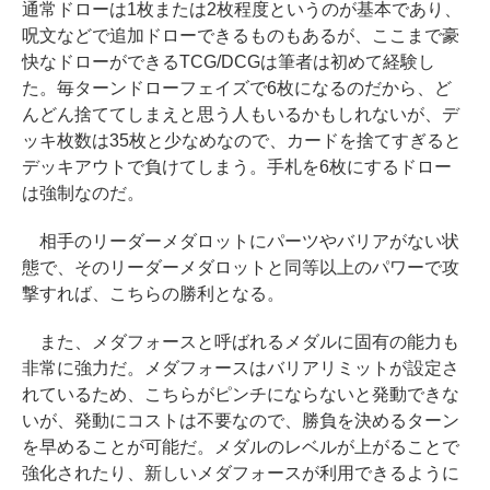
通常ドローは1枚または2枚程度というのが基本であり、
呪文などで追加ドローできるものもあるが、ここまで豪
快なドローができるTCG/DCGは筆者は初めて経験し
た。毎ターンドローフェイズで6枚になるのだから、ど
んどん捨ててしまえと思う人もいるかもしれないが、デ
ッキ枚数は35枚と少なめなので、カードを捨てすぎると
デッキアウトで負けてしまう。手札を6枚にするドロー
は強制なのだ。
相手のリーダーメダロットにパーツやバリアがない状
態で、そのリーダーメダロットと同等以上のパワーで攻
撃すれば、こちらの勝利となる。
また、メダフォースと呼ばれるメダルに固有の能力も
非常に強力だ。メダフォースはバリアリミットが設定さ
れているため、こちらがピンチにならないと発動できな
いが、発動にコストは不要なので、勝負を決めるターン
を早めることが可能だ。メダルのレベルが上がることで
強化されたり、新しいメダフォースが利用できるように