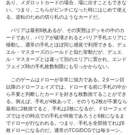
あり、メダロットカードの場合、場に出すこともできな
い。つまり、こちらがピンチになった時にはじめて使え
る、逆転のための切り札のようなカードだ。
バリアは最初6枚あるが、その実態はデッキの中のカ
ードであり、バリアが破壊されるとバリア手札エリアに
移動し、通常の手札とほぼ同じ感覚で利用できる。デュ
エル・マスターズのシールドと似た挙動だが、デュエ
ル・マスターズとは違って別のエリアに置かれ、エンド
フェイズ時の手札枚数制限にも引っかからない。
このゲームはドローが非常に強力である。2ターン目
以降のドローフェイズでは、ドローする前に手札の中か
ら不要と判断したカードを好きな枚数捨てることができ
る。例えば、手札が4枚あって、そのうち2枚が不要なら
最初に2枚捨てると、手札は2枚になるが、ドローフェイ
ズではその時点での手札が何枚であろうと6枚になるま
でドローが行なわれる。つまり、手札を全部捨てれば6
枚ドローになるのだ。通常のTCG/DCGでは毎ターン、