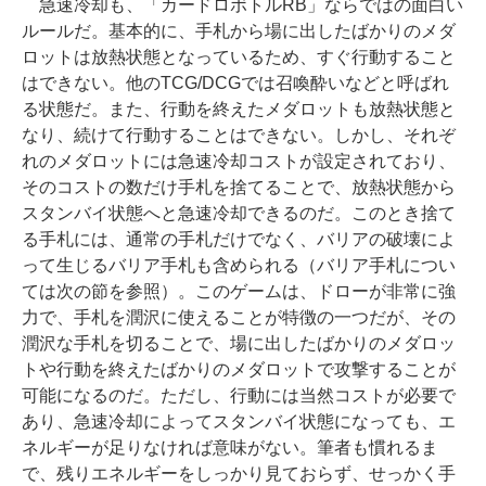
急速冷却も、「カードロボトルRB」ならではの面白い
ルールだ。基本的に、手札から場に出したばかりのメダ
ロットは放熱状態となっているため、すぐ行動すること
はできない。他のTCG/DCGでは召喚酔いなどと呼ばれ
る状態だ。また、行動を終えたメダロットも放熱状態と
なり、続けて行動することはできない。しかし、それぞ
れのメダロットには急速冷却コストが設定されており、
そのコストの数だけ手札を捨てることで、放熱状態から
スタンバイ状態へと急速冷却できるのだ。このとき捨て
る手札には、通常の手札だけでなく、バリアの破壊によ
って生じるバリア手札も含められる（バリア手札につい
ては次の節を参照）。このゲームは、ドローが非常に強
力で、手札を潤沢に使えることが特徴の一つだが、その
潤沢な手札を切ることで、場に出したばかりのメダロッ
トや行動を終えたばかりのメダロットで攻撃することが
可能になるのだ。ただし、行動には当然コストが必要で
あり、急速冷却によってスタンバイ状態になっても、エ
ネルギーが足りなければ意味がない。筆者も慣れるま
で、残りエネルギーをしっかり見ておらず、せっかく手