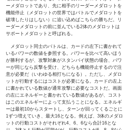
ーメダロットであり、先に相手のリーダーメダロットを
機能停止（メダロットの世界ではバトルでメダロットを
破壊したりはしない）に追い込めばこちらの勝ちだ。リ
ーダーメダロットの前に並んでいる2体のメダロットは
サポートメダロットと呼ばれる。
メダロット同士のバトルは、カードの左下に書かれて
いるパワーの数値を参照する。パワーを比べて高いほう
が勝利するが、攻撃対象がスタンバイ状態の場合、パワ
ーが同じなら反撃を受け、どちらも機能停止するので注
意が必要だ（いわゆる相打ちになる）。ただし、メダロ
ットが行動するにはコストが必要になる。カードの左上
に書かれている数値が通常攻撃に必要なコストだ。画面
の左にエネルギーと書かれている数値があるが、コスト
はこのエネルギーによって支払うことになる。エネルギ
ーは最初10からスタートし、ターンが回ってくるごとに
1ずつ増えていき、最大16となる。例えば、3体のメダロ
ットの行動コストがそれぞれ4、6、6なら合計16とな
り、3体とも行動が可能だが、行動コストが6、8、8なら