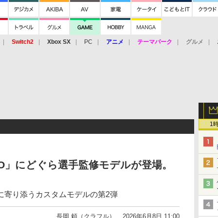
Switch2
Xbox SX
PC
アニメ
テーマパーク
グルメ
 Vita
3DS
アーケード
VR
1
「iO」にどぐら選手監修モデルが登場。
に寄り添うカスタムモデルの第2弾
長岡 頼（クラフル）
2026年6月8日 11:00