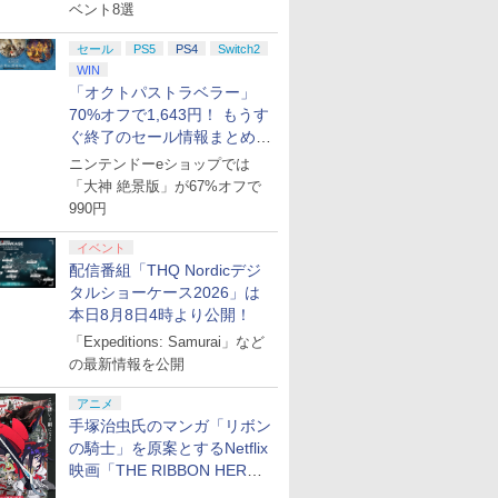
ベント8選
セール
PS5
PS4
Switch2
WIN
「オクトパストラベラー」
70%オフで1,643円！ もうす
ぐ終了のセール情報まとめ
【8月8日更新】
ニンテンドーeショップでは
「大神 絶景版」が67%オフで
990円
イベント
配信番組「THQ Nordicデジ
タルショーケース2026」は
本日8月8日4時より公開！
「Expeditions: Samurai」など
の最新情報を公開
アニメ
手塚治虫氏のマンガ「リボン
の騎士」を原案とするNetflix
映画「THE RIBBON HERO
リボンヒーロー」本日配信開