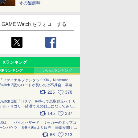
オの醍醐味
GAME Watch をフォローする
Xランキング
RPランキング
いいねランキング
「ファイナルファンタジーXIV」Nintendo
Switch 2版のロードが長いのは不具合 早急に
アップデートできるよう対応中
225
378
pic.x.com/s9S3nRCAGa
Switch 2版「FFXIV」を持って鳥取砂丘へ！ リ
アル・サゴリー砂漠で光の戦士になってみた
pic.x.com/qyOfL2uv1n
145
337
USJ、「バイオハザード」リッカーのポップコ
ーンバケツ」を9月9日より販売 頭部が開く仕
組み。味は恐怖を堪のう「味噌フレーバー」
66
213
pic.x.com/81MuXGahVM