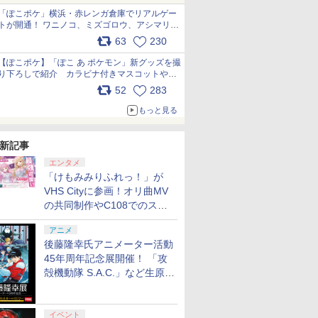
「ぽこポケ」横浜・赤レンガ倉庫でリアルゲー
トが開通！ ワニノコ、ミズゴロウ、アシマリ登
場シーンをレポート pic.x.com/LDgEByVl6D
63
230
【ぽこポケ】「ぽこ あ ポケモン」新グッズを撮
り下ろしで紹介 カラビナ付きマスコットやス
クエアポーチが仲間入り
52
283
pic.x.com/XmVAgBxaW5
もっと見る
新記事
エンタメ
「けもみみりふれっ！」が
VHS Cityに参画！オリ曲MV
の共同制作やC108でのスペ
シャルコラボ広告を掲出
アニメ
後藤隆幸氏アニメーター活動
45年周年記念展開催！ 「攻
殻機動隊 S.A.C.」など生原
画、総作画監督修正が展示
イベント