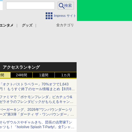
Impress サイト
全カテゴリ
エンタメ
グッズ
アクセスランキング
時間
24時間
1週間
1カ月
「オクトパストラベラー」70%オフで1,643
円！ もうすぐ終了のセール情報まとめ【8月8日
更新】
ファミマで「ポケモンフレンダ」ピカチュウ&
ニンテンドーeショップでは「大神 絶景版」が
ゼラオラのフレンダピックがもらえるキャンペ
67%オフで990円
ーン開催！
バーガーキング、2026年“ワンパウンダーシリ
ーズ”第3弾「ダーティ ザ・ワンパウンダー」を
8月7日発売
そらザウルスやギャルきち、団長の吉野家Tシ
「特製ガーリックマヨソース」を使用した超大
ャツも！「hololive Splash T-Party!」全Tシャツ
型チーズバーガー
ラインナップ公開＆オンライン販売開始