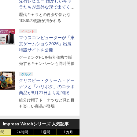
先行レビュー 懐かしいキャ
ラたちが意外な形で出てくる
シリーズ完全新作！
歴代キャラとの再会や新たな
108星の物語が描かれる
イベント
マウスコンピューターが「東
京ゲームショウ2026」出展
特設サイトを公開
ゲーミングPCを特別価格で販
売するキャンペーンも同時開催
グルメ
クリスピー・クリーム・ドー
ナツと「ハリポタ」のコラボ
商品が8月21日より期間限定
で発売
組分け帽子ドーナツなど見た目
も楽しい商品が登場
Impress Watchシリーズ 人気記事
時間
24時間
1週間
1カ月