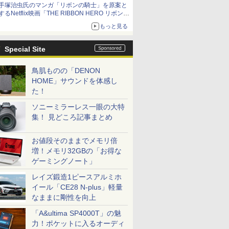
手塚治虫氏のマンガ「リボンの騎士」を原案と
するNetflix映画「THE RIBBON HERO リボンヒ
ーロー」本日配信開始
もっと見る
Special Site
鳥肌ものの「DENON
HOME」サウンドを体感し
た！
ソニーミラーレス一眼の大特
集！ 見どころ記事まとめ
お値段そのままでメモリ倍
増！メモリ32GBの「お得な
ゲーミングノート」
レイズ鍛造1ピースアルミホ
イール「CE28 N-plus」軽量
なままに剛性を向上
「A&ultima SP4000T」の魅
力！ポケットに入るオーディ