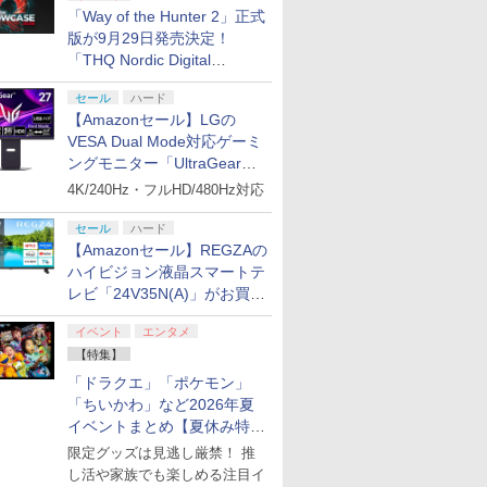
「Way of the Hunter 2」正式
版が9月29日発売決定！
「THQ Nordic Digital
Showcase 2026」まとめ
セール
ハード
【Amazonセール】LGの
VESA Dual Mode対応ゲーミ
ングモニター「UltraGear
27G850A-B」がお買い得！
4K/240Hz・フルHD/480Hz対応
セール
ハード
【Amazonセール】REGZAの
ハイビジョン液晶スマートテ
レビ「24V35N(A)」がお買い
得！
イベント
エンタメ
【特集】
「ドラクエ」「ポケモン」
「ちいかわ」など2026年夏
イベントまとめ【夏休み特
集】
限定グッズは見逃し厳禁！ 推
し活や家族でも楽しめる注目イ