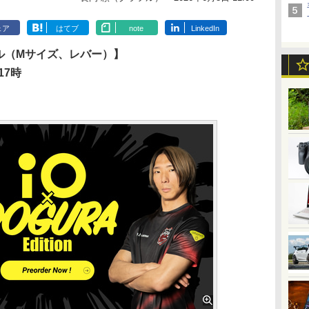
ェア
はてブ
note
LinkedIn
上パネル（Mサイズ、レバー）】
17時