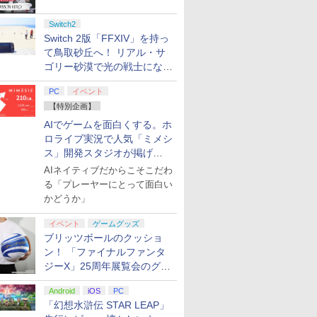
始
Switch2
Switch 2版「FFXIV」を持っ
て鳥取砂丘へ！ リアル・サ
ゴリー砂漠で光の戦士になっ
てみた
PC
イベント
【特別企画】
AIでゲームを面白くする。ホ
ロライブ実況で人気「ミメシ
ス」開発スタジオが掲げ
る“AI活用の信念”とは？【講
AIネイティブだからこそこだわ
演レポート】
る「プレーヤーにとって面白い
かどうか」
イベント
ゲームグッズ
ブリッツボールのクッショ
ン！ 「ファイナルファンタ
ジーX」25周年展覧会のグッ
ズ情報が公開
Android
iOS
PC
「幻想水滸伝 STAR LEAP」