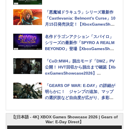
「悪魔城ドラキュラ」シリーズ最新作
「Castlevania: Belmont's Curse」10
月15日発売決定！【XboxGamesSho
wcase2026】
名作ドラゴンアクション「スパイロ」
シリーズの最新作「SPYRO A REALM
BEYONDO」登場【XboxGamesShow
case2026】
「CoD:MW4」脱出モード「DMZ」PV
公開！ HVT回収から脱出まで確認【Xb
oxGamesShowcase2026】
包帯や注射アニメーションも
「GEARS OF WAR: E-DAY」の詳細が
明らかに！ ジャンプの追加、マップ
の選択肢など自由度が広がり、多彩な
キャラクターも登場【XboxGamesSh
owcase2026】
【[日本語 - 4K] XBOX Games Showcase 2026 | Gears of
War: E-Day Direct】