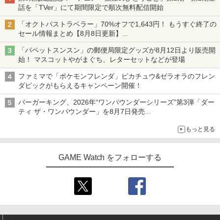
話を「TVer」にて期間限定で順次無料配信開始
「オクトパストラベラー」70%オフで1,643円！ もうすぐ終了の
セール情報まとめ【8月8日更新】
ニンテンドーeショップでは「大神 絶景版」が67%オフで990円
「パペットスンスン」の郵便局限定グッズが8月12日より販売開
始！ マスコットやがまぐち、レターセットなどが登場
ファミマで「ポケモンフレンダ」ピカチュウ&ゼラオラのフレン
ダピックがもらえるキャンペーン開催！
バーガーキング、2026年“ワンパウンダーシリーズ”第3弾「ダー
ティ ザ・ワンパウンダー」を8月7日発売
「特製ガーリックマヨソース」を使用した超大型チーズバーガー
もっと見る
GAME Watch をフォローする