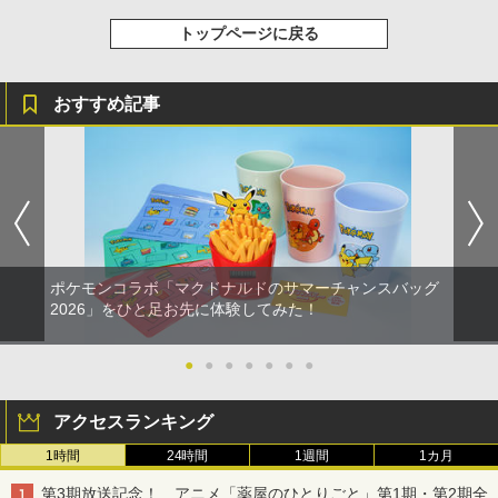
トップページに戻る
おすすめ記事
ポケモンコラボ「マクドナルドのサマーチャンスバッグ
2026」をひと足お先に体験してみた！
●
●
●
●
●
●
●
アクセスランキング
1時間
24時間
1週間
1カ月
第3期放送記念！ アニメ「薬屋のひとりごと」第1期・第2期全