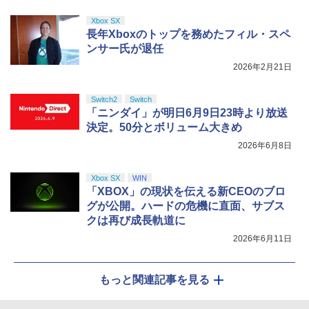
Xbox SX
長年Xboxのトップを務めたフィル・スペ
ンサー氏が退任
2026年2月21日
Switch2
Switch
「ニンダイ」が明日6月9日23時より放送
決定。50分とボリューム大きめ
2026年6月8日
Xbox SX
WIN
「XBOX」の現状を伝える新CEOのブロ
グが公開。ハードの危機に直面、サブス
クは再び成長軌道に
2026年6月11日
もっと関連記事を見る