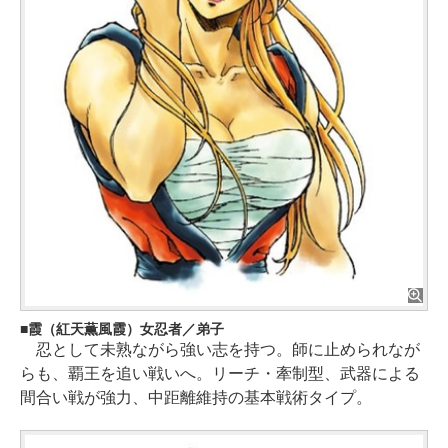
霞（紅天薫風霞）女忍者／弟子
忍として未熟ながら強い志を持つ。師に止められなが
らも、覇王を追い戦いへ。リーチ・牽制型、武器による
間合い戦が強力、中距離維持の基本戦術タイプ。