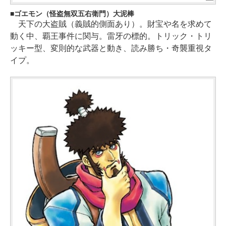
ゴエモン（怪盗無双五右衛門）大泥棒
天下の大盗賊（義賊的側面あり）。財宝や名を求めて
動く中、覇王事件に関与。雷牙の標的。トリック・トリ
ッキー型、変則的な武器と動き、読み勝ち・奇襲重視タ
イプ。