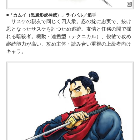
「カムイ（黒風影虎神威）」ライバル／追手
サスケの親友で同じく四人衆。忍の掟に忠実で、抜け
忍となったサスケを討つため追跡。友情と任務の間で揺
れる暗殺者。機動・連携型（テクニカル）、俊敏で攻め
継続能力が高い、攻め主体・読み合い重視の上級者向け
キャラ。