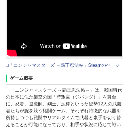
□「ニンジャマスターズ ～覇王忍法帖」Steamのページ
ゲーム概要
「ニンジャマスターズ ～覇王忍法帖～」は、戦国時代
の日本に似た架空の国「時叛宮（ジパング）」を舞台
に、忍者、退魔師、剣士、泥棒といった総勢12人の武芸
者たちが腕を競う格闘ゲーム。それぞれ特徴的な武器を
所持しつつも戦闘中リアルタイムで武器と素手を切り替
えることが可能になっており、相手や状況に応じて戦い