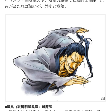
イリスク・高攻撃力型、攻撃力重視で狂気的な性能、読
みが当たれば強いが、外すと危険。
鳳凰（破魔明星鳳凰）退魔師