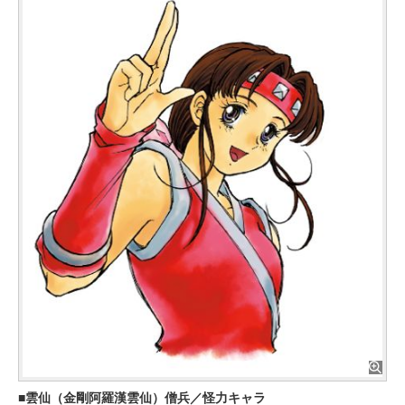
雲仙（金剛阿羅漢雲仙）僧兵／怪力キャラ