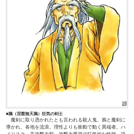
鴉（涅槃無天鴉）狂気の剣士
魔剣に取り憑かれたとも言われる殺人鬼。鴉と魔剣に
導かれ、各地を流浪。理性よりも衝動で動く異端者。ハ