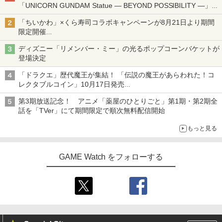
「UNICORN GUNDAM Statue ― BEYOND POSSIBILITY ―」が
8月22日から10日間限定で上映
「ちいかわ」×くら寿司コラボキャンペーンが8月21日より期間
限定開催
オリジナルの湯呑みや寿司皿が景品に登場！
ディズニー「リメンバー・ミー」の光るポップコーンバケットが
登場決定
「ドラクエ」歴代魔王が集結！ 「伝説の魔王があらわれた！コ
レクタブルコイン」10月17日発売
スクエニ・e-STOREで予約受付中
第3期放送記念！ アニメ「薬屋のひとりごと」第1期・第2期全
話を「TVer」にて期間限定で順次無料配信開始
もっと見る
GAME Watch をフォローする