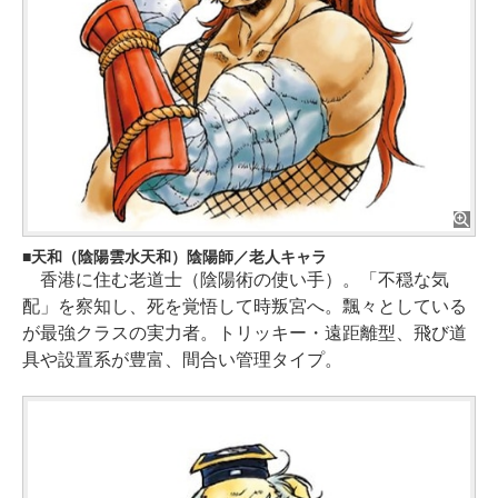
天和（陰陽雲水天和）陰陽師／老人キャラ
香港に住む老道士（陰陽術の使い手）。「不穏な気
配」を察知し、死を覚悟して時叛宮へ。飄々としている
が最強クラスの実力者。トリッキー・遠距離型、飛び道
具や設置系が豊富、間合い管理タイプ。