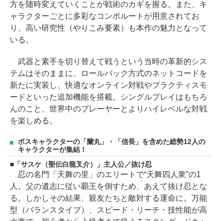
方を随時変えていくことが戦術のカギを握る。また、キ
ャラクターごとに多彩なコンボルートが用意されてお
り、高い研究性（やりこみ要素）も本作の魅力となって
いる。
武器と素手を切り替えて戦うという当時の革新的シス
テムはそのままに、ロールバック方式のネットコードを
新たに実装し、快適なオンライン対戦やプラクティスモ
ードといった追加機能を搭載。シングルプレイはもちろ
んのこと、世界中のプレーヤーとよりハイレベルな対戦
を楽しめる。
ボスキャラクターの「蘭丸」・「信長」を含めた総勢12人の
キャラクターが集結！
「サスケ（聖伝白龍叉介）」主人公／抜け忍
忍の名門「天舞の里」のエリートで“天舞四人衆”の1
人。父の遺志に従い覇王を倒すため、あえて抜け忍とな
る。しかしその結果、親友たちと敵対する運命に。万能
型（バランスタイプ）、スピード・リーチ・技性能が高