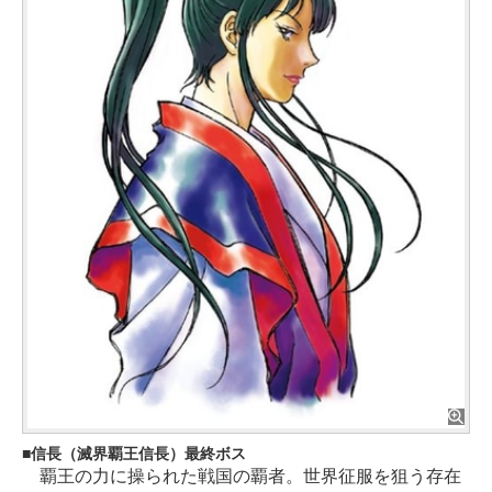
信長（滅界覇王信長）最終ボス
覇王の力に操られた戦国の覇者。世界征服を狙う存在