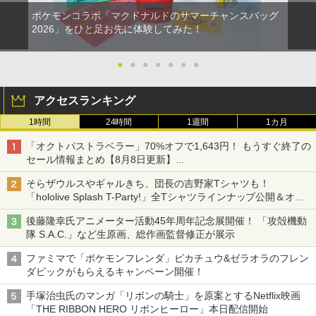
ポケモンコラボ「マクドナルドのサマーチャンスバッグ
2026」をひと足お先に体験してみた！
●
●
●
●
●
●
●
アクセスランキング
1時間
24時間
1週間
1カ月
「オクトパストラベラー」70%オフで1,643円！ もうすぐ終了の
セール情報まとめ【8月8日更新】
ニンテンドーeショップでは「大神 絶景版」が67%オフで990円
そらザウルスやギャルきち、団長の吉野家Tシャツも！
「hololive Splash T-Party!」全Tシャツラインナップ公開＆オン
ライン販売開始
後藤隆幸氏アニメーター活動45年周年記念展開催！ 「攻殻機動
隊 S.A.C.」など生原画、総作画監督修正が展示
ファミマで「ポケモンフレンダ」ピカチュウ&ゼラオラのフレン
ダピックがもらえるキャンペーン開催！
手塚治虫氏のマンガ「リボンの騎士」を原案とするNetflix映画
「THE RIBBON HERO リボンヒーロー」本日配信開始