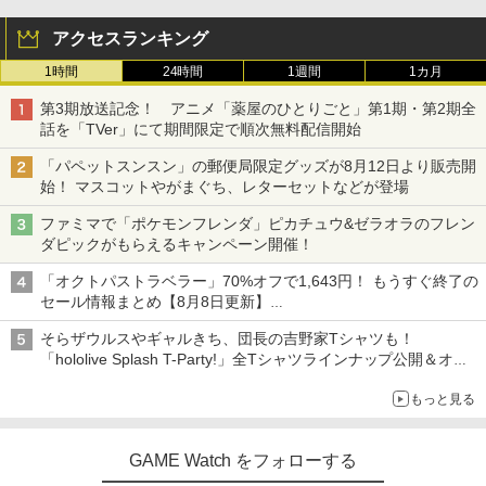
アクセスランキング
1時間
24時間
1週間
1カ月
第3期放送記念！ アニメ「薬屋のひとりごと」第1期・第2期全
話を「TVer」にて期間限定で順次無料配信開始
「パペットスンスン」の郵便局限定グッズが8月12日より販売開
始！ マスコットやがまぐち、レターセットなどが登場
ファミマで「ポケモンフレンダ」ピカチュウ&ゼラオラのフレン
ダピックがもらえるキャンペーン開催！
「オクトパストラベラー」70%オフで1,643円！ もうすぐ終了の
セール情報まとめ【8月8日更新】
ニンテンドーeショップでは「大神 絶景版」が67%オフで990円
そらザウルスやギャルきち、団長の吉野家Tシャツも！
「hololive Splash T-Party!」全Tシャツラインナップ公開＆オン
ライン販売開始
もっと見る
GAME Watch をフォローする