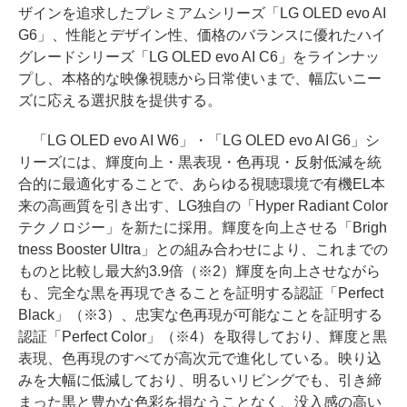
ザインを追求したプレミアムシリーズ「LG OLED evo AI
G6」、性能とデザイン性、価格のバランスに優れたハイ
グレードシリーズ「LG OLED evo AI C6」をラインナッ
プし、本格的な映像視聴から日常使いまで、幅広いニー
ズに応える選択肢を提供する。
「LG OLED evo AI W6」・「LG OLED evo AI G6」シ
リーズには、輝度向上・黒表現・色再現・反射低減を統
合的に最適化することで、あらゆる視聴環境で有機EL本
来の高画質を引き出す、LG独自の「Hyper Radiant Color
テクノロジー」を新たに採用。輝度を向上させる「Brigh
tness Booster Ultra」との組み合わせにより、これまでの
ものと比較し最大約3.9倍（※2）輝度を向上させながら
も、完全な黒を再現できることを証明する認証「Perfect
Black」（※3）、忠実な色再現が可能なことを証明する
認証「Perfect Color」（※4）を取得しており、輝度と黒
表現、色再現のすべてが高次元で進化している。映り込
みを大幅に低減しており、明るいリビングでも、引き締
まった黒と豊かな色彩を損なうことなく、没入感の高い