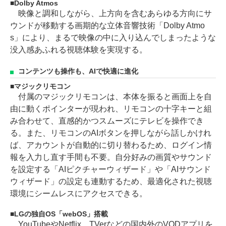
Dolby Atmos
映像と調和しながら、上方向を含むあらゆる方向にサ
ウンドが移動する画期的な立体音響技術「Dolby Atmo
s」により、まるで映像の中に入り込んでしまったような
没入感あふれる視聴体験を実現する。
コンテンツも操作も、AIで快適に進化
マジックリモコン
付属のマジックリモコンは、本体を振ると画面上を自
由に動くポインターが現われ、リモコンの十字キーと組
み合わせて、直感的かつスムーズにテレビを操作でき
る。また、リモコンのAIボタンを押しながら話しかけれ
ば、アカウントが自動的に切り替わるため、ログイン情
報を入力し直す手間も不要。自分好みの画質やサウンド
を設定する「AIピクチャーウィザード」や「AIサウンド
ウィザード」の設定も連動するため、最適化された視聴
環境にシームレスにアクセスできる。
LGの独自OS「webOS」搭載
YouTubeやNetflix、TVerなどの国内外のVODアプリを