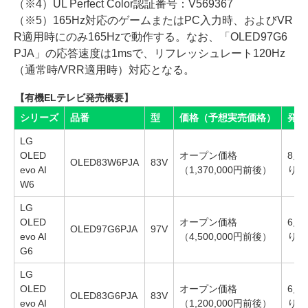
（※4）UL Perfect Color認証番号：V569367
（※5）165Hz対応のゲームまたはPC入力時、およびVR
R適用時にのみ165Hzで動作する。なお、「OLED97G6
PJA」の応答速度は1msで、リフレッシュレート120Hz
（通常時/VRR適用時）対応となる。
【有機ELテレビ発売概要】
シリーズ
品番
型
価格（予想実売価格）
発売
LG
OLED
オープン価格
8月
OLED83W6PJA
83V
evo AI
（1,370,000円前後）
り順
W6
LG
OLED
オープン価格
6月
OLED97G6PJA
97V
evo AI
（4,500,000円前後）
り順
G6
LG
OLED
オープン価格
6月
OLED83G6PJA
83V
evo AI
（1,200,000円前後）
り順