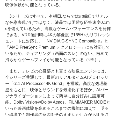
映像体験が可能となっている。
3シリーズはすべて、有機ELならではの繊細でリアル
な色彩表現だけではなく、液晶では困難な応答速度0.1m
sを備えているため、高度なゲームパフォーマンスを発揮
できる。VRR適用時に4Kの解像度で165Hzのリフレッシ
ュレートに対応し、「NVIDIA G-SYNC Compatible」と
「AMD FreeSync Premium テクノロジー」にも対応して
いるため、ティアリング（画面のズレ）のない、極めて
滑らかなゲームプレイが可能となっている（※5）。
また、テレビの心臓部とも言える映像エンジンには、
全シリーズ共通して、最新のリアルタイムAIプロセッサ
ー「α11 AI Processor 4K Gen3」を搭載。高度な処理基
盤をもとに、映像とサウンドを最適化するほか、AIパー
ソナライゼーションによって簡単に自分好みに設定可
能。Dolby VisionやDolby Atmos、FILMMAKER MODEと
いった映画体験を高めるこれまでの機能に加えて、明る
い環境でも制作者の意図をそのまま活かしながら明るさ