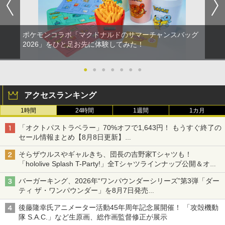
ポケモンコラボ「マクドナルドのサマーチャンスバッグ
2026」をひと足お先に体験してみた！
●
●
●
●
●
●
●
アクセスランキング
1時間
24時間
1週間
1カ月
「オクトパストラベラー」70%オフで1,643円！ もうすぐ終了の
セール情報まとめ【8月8日更新】
ニンテンドーeショップでは「大神 絶景版」が67%オフで990円
そらザウルスやギャルきち、団長の吉野家Tシャツも！
「hololive Splash T-Party!」全Tシャツラインナップ公開＆オン
ライン販売開始
バーガーキング、2026年“ワンパウンダーシリーズ”第3弾「ダー
ティ ザ・ワンパウンダー」を8月7日発売
「特製ガーリックマヨソース」を使用した超大型チーズバーガー
後藤隆幸氏アニメーター活動45年周年記念展開催！ 「攻殻機動
隊 S.A.C.」など生原画、総作画監督修正が展示