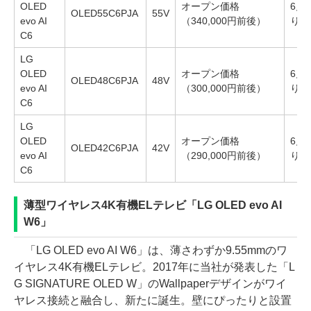
OLED
オープン価格
6月
OLED55C6PJA
55V
evo AI
（340,000円前後）
り順
C6
LG
OLED
オープン価格
6月
OLED48C6PJA
48V
evo AI
（300,000円前後）
り順
C6
LG
OLED
オープン価格
6月
OLED42C6PJA
42V
evo AI
（290,000円前後）
り順
C6
薄型ワイヤレス4K有機ELテレビ「LG OLED evo AI
W6」
「LG OLED evo AI W6」は、薄さわずか9.55mmのワ
イヤレス4K有機ELテレビ。2017年に当社が発表した「L
G SIGNATURE OLED W」のWallpaperデザインがワイ
ヤレス接続と融合し、新たに誕生。壁にぴったりと設置