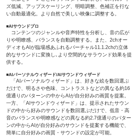
ズ低減、アップスケーリング、明暗調整、色補正を行な
い自動最適化。より自然で美しい映像に調整する。
AIサウンドプロ
コンテンツのジャンルや音声特性を分析し、音の広が
りや明瞭感、バランスを自動調整する。また、2chオー
ディオもAIが臨場感あふれるバーチャル11.1.2chの立体
的なサウンドに変換し､より空間的なサラウンド効果を提
供する。
AIパーソナルウィザード/AIサウンドウィザード
「AIパーソナルウィザード」は、好きな絵を数回選ぶ
だけで、明るさや色味、コントラストなどの異なる約16
億通りのパターンの中からAIが自分好みの画質を提案。
一方、「AIサウンドウィザード」は、提示されたサウン
ドの中から好みのサウンドを数回選ぶだけで、低音・高
音のバランスや明瞭感などの異なる約2.7億通りのパター
ンの中からAIが自分好みのサウンドを提案する機能で、
簡単に自分好みの画質・サウンドの設定が可能。