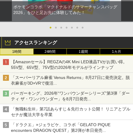
ポケモンコラボ「マクドナルドのサマーチャンスバッグ
2026」をひと足お先に体験してみた！
●
●
●
●
●
●
●
アクセスランキング
1時間
24時間
1週間
1カ月
【Amazonセール】REGZAの4K Mini LED液晶TVがお買い得。
55V型、65V型、75V型の2026年モデルがラインナップ
「スーパーリアル麻雀 Venus Returns」8月27日に発売決定。脱
衣麻雀が3D×VRで復活
発売から2週間は20%オフになるセールが実施
バーガーキング、2026年“ワンパウンダーシリーズ”第3弾「ダー
ティ ザ・ワンパウンダー」を8月7日発売
「特製ガーリックマヨソース」を使用した超大型チーズバーガー
「無職転生III」第7話あらすじ＆先行カット公開！ リニアとプル
セナが魔法大学を卒業
「ドラクエ」×ジェラピケ、コラボ「GELATO PIQUE
encounters DRAGON QUEST」第2弾が本日発売