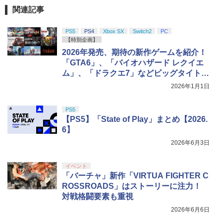
関連記事
PS5
PS4
Xbox SX
Switch2
PC
【特別企画】
2026年発売、期待の新作ゲームを紹介！
「GTA6」、「バイオハザード レクイエ
ム」、「ドラクエ7」などビッグタイトル
が登場【年始特集】
2026年1月1日
PS5
【PS5】「State of Play」まとめ【2026.
6】
2026年6月3日
イベント
「バーチャ」新作「VIRTUA FIGHTER C
ROSSROADS」はストーリーに注力！
対戦格闘要素も重視
2026年6月6日