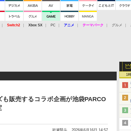
Switch2
Xbox SX
PC
アニメ
テーマパーク
グルメ
 Vita
3DS
アーケード
VR
1
も販売するコラボ企画が池袋PARCO
定
岩瀬賢斗
2026年6月16日 14:57