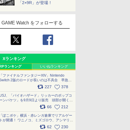
「2×9R」が登場！
GAME Watch をフォローする
Xランキング
RPランキング
いいねランキング
「ファイナルファンタジーXIV」Nintendo
Switch 2版のロードが長いのは不具合 早急に
アップデートできるよう対応中
227
378
pic.x.com/s9S3nRCAGa
USJ、「バイオハザード」リッカーのポップコ
ーンバケツ」を9月9日より販売 頭部が開く仕
組み。味は恐怖を堪のう「味噌フレーバー」
66
212
pic.x.com/81MuXGahVM
「ぽこポケ」横浜・赤レンガ倉庫でリアルゲー
トが開通！ ワニノコ、ミズゴロウ、アシマリ登
場シーンをレポート pic.x.com/LDgEByVl6D
62
230