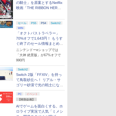
の騎士」を原案とするNetflix
映画「THE RIBBON HERO
リボンヒーロー」本日配信開
始
セール
PS5
PS4
Switch2
WIN
「オクトパストラベラー」
70%オフで1,643円！ もうす
ぐ終了のセール情報まとめ
【8月8日更新】
ニンテンドーeショップでは
「大神 絶景版」が67%オフで
990円
Switch2
Switch 2版「FFXIV」を持っ
て鳥取砂丘へ！ リアル・サ
ゴリー砂漠で光の戦士になっ
てみた
PC
イベント
【特別企画】
AIでゲームを面白くする。ホ
ロライブ実況で人気「ミメシ