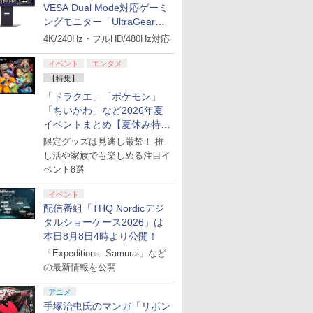
VESA Dual Mode対応ゲーミ
ングモニター「UltraGear
27G850A-B」がお買い得！
4K/240Hz・フルHD/480Hz対応
イベント
エンタメ
【特集】
「ドラクエ」「ポケモン」
「ちいかわ」など2026年夏
イベントまとめ【夏休み特
集】
限定グッズは見逃し厳禁！ 推
し活や家族でも楽しめる注目イ
ベント8選
イベント
配信番組「THQ Nordicデジ
タルショーケース2026」は
本日8月8日4時より公開！
「Expeditions: Samurai」など
の最新情報を公開
アニメ
手塚治虫氏のマンガ「リボン