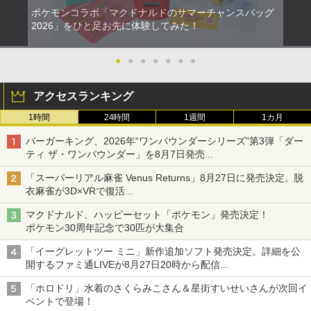
ポケモンコラボ「マクドナルドのサマーチャンスバッグ
2026」をひと足お先に体験してみた！
●
●
●
●
●
●
●
アクセスランキング
1時間
24時間
1週間
1カ月
バーガーキング、2026年“ワンパウンダーシリーズ”第3弾「ダー
ティ ザ・ワンパウンダー」を8月7日発売
「特製ガーリックマヨソース」を使用した超大型チーズバーガー
「スーパーリアル麻雀 Venus Returns」8月27日に発売決定。脱
衣麻雀が3D×VRで復活
発売から2週間は20%オフになるセールが実施
マクドナルド、ハッピーセット「ポケモン」発売決定！
ポケモン30周年記念で30匹が大集合
「イーグレットツー ミニ」新作追加ソフト発売決定。詳細を公
開するファミ通LIVEが8月27日20時から配信
シリーズ累計100タイトルへ
「ホロドリ」水着のさくらみこさん＆星街すいせいさんが次回イ
ベントで登場！