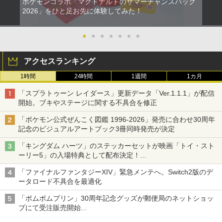
ポケモンコラボ「マクドナルドのサマーチャンスバッグ
2026」をひと足お先に体験してみた！
●
●
●
●
●
●
●
アクセスランキング
1時間
24時間
1週間
1カ月
「スプラトゥーン レイダース」更新データ「Ver.1.1.1」が配信
開始。ブキやステージに関する不具合を修正
「ポケモン公式ぜんこく図鑑 1996-2026」発売に合わせ30周年
記念のビジュアルアートブック3冊同時発売が決定
「キングダム ハーツ」のステッカーセットが映画「トイ・スト
ーリー5」の入場特典として配布決定！
本日8月7日より先着・数量限定で配布
「ファイナルファンタジーXIV」緊急メンテへ。Switch2版のデ
ータロード不具合を最適化
「ポムポムプリン」30周年記念グッズが郵便局のネットショッ
プにて受注販売開始
「おもちもちもちクッション」など今年だけの限定商品が登場