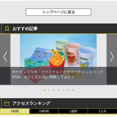
トップページに戻る
おすすめ記事
ポケモンコラボ「マクドナルドのサマーチャンスバッグ
2026」をひと足お先に体験してみた！
●
●
●
●
●
●
●
アクセスランキング
1時間
24時間
1週間
1カ月