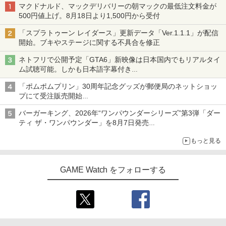
マクドナルド、マックデリバリーの朝マックの最低注文料金が
500円値上げ。8月18日より1,500円から受付
「スプラトゥーン レイダース」更新データ「Ver.1.1.1」が配信
開始。ブキやステージに関する不具合を修正
ネトフリで公開予定「GTA6」新映像は日本国内でもリアルタイ
ム試聴可能。しかも日本語字幕付き
Netflixから公式回答あり
「ポムポムプリン」30周年記念グッズが郵便局のネットショッ
プにて受注販売開始
「おもちもちもちクッション」など今年だけの限定商品が登場
バーガーキング、2026年“ワンパウンダーシリーズ”第3弾「ダー
ティ ザ・ワンパウンダー」を8月7日発売
「特製ガーリックマヨソース」を使用した超大型チーズバーガー
もっと見る
GAME Watch をフォローする