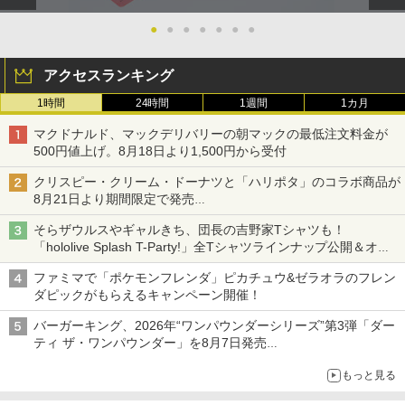
●
●
●
●
●
●
●
アクセスランキング
1時間
24時間
1週間
1カ月
マクドナルド、マックデリバリーの朝マックの最低注文料金が
500円値上げ。8月18日より1,500円から受付
クリスピー・クリーム・ドーナツと「ハリポタ」のコラボ商品が
8月21日より期間限定で発売
組分け帽子ドーナツなど見た目も楽しい商品が登場
そらザウルスやギャルきち、団長の吉野家Tシャツも！
「hololive Splash T-Party!」全Tシャツラインナップ公開＆オン
ライン販売開始
ファミマで「ポケモンフレンダ」ピカチュウ&ゼラオラのフレン
ダピックがもらえるキャンペーン開催！
バーガーキング、2026年“ワンパウンダーシリーズ”第3弾「ダー
ティ ザ・ワンパウンダー」を8月7日発売
「特製ガーリックマヨソース」を使用した超大型チーズバーガー
もっと見る