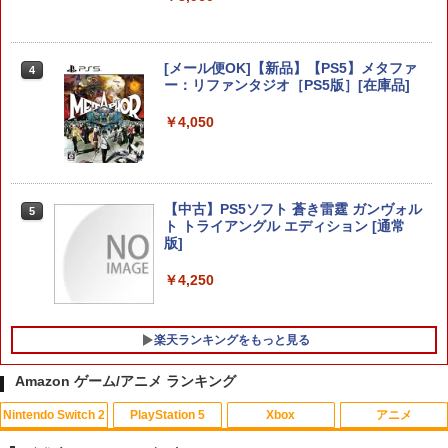
[メール便OK]【新品】【PS5】メタファ
4
ー：リファンタジオ［PS5版］[在庫品]
【ホリ公式】【任天堂ライセンス商品】
5
スプラトゥーン レイダース ワイヤレス
ホリパッド TURBO for Nintendo Switc
￥4,050
h 2 おすすめ Switch スイッチ コントロ
ーラー 無線 連射 連射ホールド 連射機能
背面ボタン 充電 スプラレイダース スプ
ラ
【中古】PS5ソフト 蒼き雷霆 ガンヴォル
5
￥8,980
ト トライアングル エディション [通常
版]
￥4,250
楽天ランキングをもっと見る
Amazon ゲーム/アニメ ランキング
Nintendo Switch 2
PlayStation 5
Xbox
アニメ
【中古】大乱闘スマッシュブラザーズX
【中古】アラジン ジャファーの逆襲 [レ
1
1
ンタル落ち] [Blu-ray] [ブルーレイ]