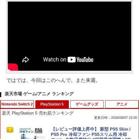
ではでは、今回はこのへんで。また来週。
楽天市場 ゲーム/アニメ ランキング
Nintendo Switch 2
PlayStation 5
ゲームグッズ
アニメ
楽天 PlayStation 5 売れ筋ランキング
更新日時：2026/08/07 22:00
【楽天ブックス限定特典】ドンキーコン
【レビュー評価上昇中】 新型 PS5 Slim /
1
1
グ バナンザ(「スーパーマリオ」ステッ
PS5 Pro 冷却ファン PS5スリム用 冷却