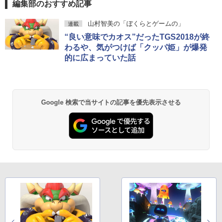
編集部のおすすめ記事
￥350
￥324
スプラトゥーン レイダース|オンライン
PlayStation 5 デジタル・エディション
【純正品】Xbox ワイヤレス コントロー
【Amazon.co.jp限定】劇場版モノノ怪
山村智美の「ぼくらとゲームの」
連載
1
1
1
1
コード版
日本語専用 Console Language: Japan
ラー + USB-C® ケーブル
第三章 蛇神 (Amazon.co.jp限定オリジ
“良い意味でカオス”だったTGS2018が終
ese only (CFI-2200B01)
ナル三方背収納ケース付きコレクション)
わるや、気がつけば「クッパ姫」が爆発
(オリジナル特典:オリジナル巾着＋メー
￥5,832
￥8,300
カー特典:【坤と離】二振りの剣、十翼よ
的に広まっていた話
￥55,000
配送事故補償オプション(宅配便)
劇場版 あしたのジョー2【Blu-ray】 [ あ
2
2
り来たる！スタジオ描き下ろしイラスト
おい輝彦 ]
ボード付) [Blu-ray]
￥550
【純正品】Xbox ワイヤレス コントロー
￥3,907
2
￥10,780
スプラトゥーン レイダース -Switch2
Beast of Reincarnation -PS5 【特典】
ラー (ロボット ホワイト)
2
2
Google 検索で当サイトの記事を優先表示させる
プロダクトコード 封入
￥6,445
￥7,681
￥7,286
劇場版「鬼滅の刃」無限城編 第一章 猗
2
【即納 新品】ゲーム＆ウオッチ ゼルダ
【送料無料】劇場版「鬼滅の刃」無限城
3
3
窩座再来 通常版 [Blu-ray]
の伝説
編 第一章 猗窩座再来(通常版)【Blu-ra
y】/アニメーション[Blu-ray]【返品種別
【純正品】Xbox 充電式バッテリー + US
3
￥3,964
A】
B-C ケーブル
￥5,480
Nintendo Switch 2(日本語・国内専用)
【純正品】ディスクドライブ(CFI-ZDD1
3
3
J) PlayStation 5
￥4,400
￥2,618
￥55,871
￥11,849
Switch2 ケース スイッチ2 Nintendo 対
4
劇場版「鬼滅の刃」無限城編 第一章 猗
3
応 スイッチ スイッチツー 名入れ かわい
窩座再来 通常版 [DVD]
い ニンテンドースイッチ カバー ポーチ
Teacher's Pet OAV DVD 即納 dvd com
4
switch Lite 新型 本体 ジョイコン ソフ
plete box Natural: Another Story 北米
【純正品】Xbox ワイヤレス コントロー
4