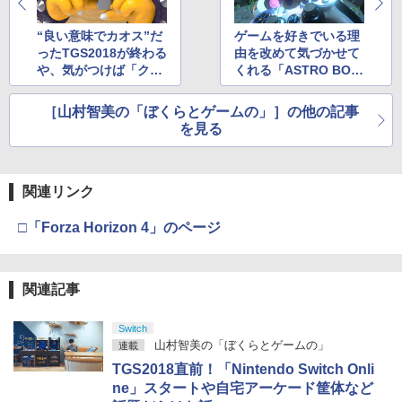
￥3,523
ト ケーブル 収納可能 ポーチ クリスマス
版 Natural: Teacher's Pet USA正規品 -
【純正品】DualSense ワイヤレスコン
ラー (カーボンブラック)
ニンテンドープリペイド番号 9000円|オ
4
4
ギフト クリスマス プレゼント 送料無料
Natural Another-Teacher's Pet 美少女
トローラー ミッドナイト ブラック(CFI-
ンラインコード版
“良い意味でカオス”だ
ゲームを好きでいる理
アニメ アニメ ナチュラル~Another~ 日
ZCT2J01)
￥8,020
ったTGS2018が終わる
由を改めて気づかせて
本語 英語 Teacher's Pet DVD コンプリ
￥1,300
￥9,000
ート
や、気がつけば「クッ
くれる「ASTRO BOT:
￥10,737
劇場版「鬼滅の刃」無限城編 第一章 猗
4
パ姫」が爆発的に広ま
RESCUE MISSION」
窩座再来 完全生産限定版 [Blu-ray]
￥6,600
っていた話
の話
【純正品】Xbox Elite ワイヤレス コン
5
［山村智美の「ぼくらとゲームの」］の他の記事
【中古】Nintendo Switch 本体 (有機EL
トローラー Series 2 Core Edition (ホワ
ニンテンドープリペイド番号 5000円|オ
5
5
を見る
￥8,698
モデル) HEG-S-KAAAA ホワイト 【202
【純正品】DualSense ワイヤレスコン
イト)
ンラインコード版
5
1年10月】【ECセンター】保証期間1ヶ
トローラー(CFI-ZCT2J)
月【ランクB】
【楽天ブックス限定先着特典】「超かぐ
￥18,500
5
￥5,000
や姫！」通常版【Blu-ray】(アクリルコ
￥10,737
関連リンク
ースター) [ 夏吉ゆうこ ]
￥24,980
【Amazon.co.jp限定】劇場版モノノ怪
5
第三章 蛇神 (オリジナル特典:オリジナル
□「Forza Horizon 4」のページ
￥6,800
巾着＋メーカー特典:【坤と離】二振りの
剣、十翼より来たる！スタジオ描き下ろ
しイラストボード付) [DVD]
関連記事
￥8,800
Switch
山村智美の「ぼくらとゲームの」
連載
TGS2018直前！「Nintendo Switch Onli
ne」スタートや自宅アーケード筐体など