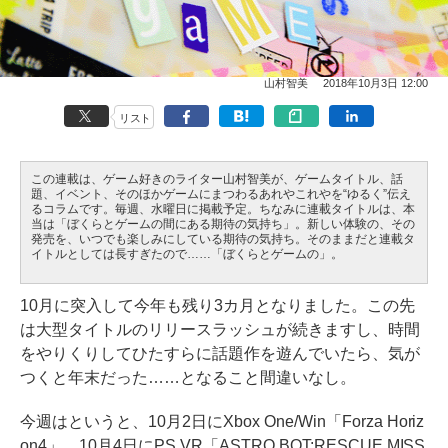
山村智美
2018年10月3日 12:00
リスト
この連載は、ゲーム好きのライター山村智美が、ゲームタイトル、話
題、イベント、そのほかゲームにまつわるあれやこれやを“ゆるく”伝え
るコラムです。毎週、水曜日に掲載予定。ちなみに連載タイトルは、本
当は「ぼくらとゲームの間にある期待の気持ち」。新しい体験の、その
発売を、いつでも楽しみにしている期待の気持ち。そのままだと連載タ
イトルとしては長すぎたので……「ぼくらとゲームの」。
10月に突入して今年も残り3カ月となりました。この先
は大型タイトルのリリースラッシュが続きますし、時間
をやりくりしてひたすらに話題作を遊んでいたら、気が
つくと年末だった……となること間違いなし。
今週はというと、10月2日にXbox One/Win「Forza Horiz
on4」、10月4日にPS VR「ASTRO BOT:RESCUE MISS