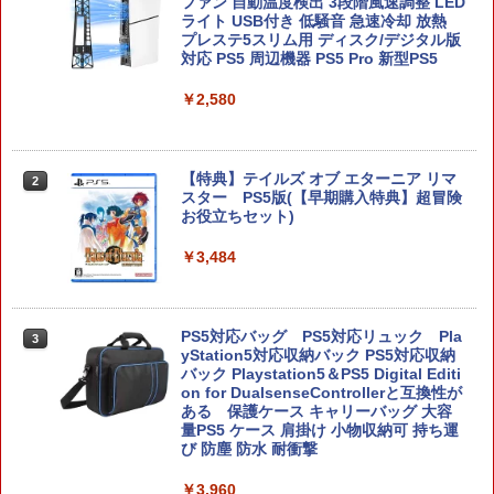
カー2種)
ファン 自動温度検出 3段階風速調整 LED
ライト USB付き 低騒音 急速冷却 放熱
プレステ5スリム用 ディスク/デジタル版
￥7,902
対応 PS5 周辺機器 PS5 Pro 新型PS5
￥2,580
【特典】ほの暮しの庭 switch2版(【初
2
回外付特典】切り取れるクリアカード)
【特典】テイルズ オブ エターニア リマ
￥8,118
2
スター PS5版(【早期購入特典】超冒険
お役立ちセット)
￥3,484
ゼルダの伝説 ティアーズ オブ ザ キング
3
ダム Nintendo Switch 2 Edition
PS5対応バッグ PS5対応リュック Pla
￥8,470
3
yStation5対応収納バック PS5対応収納
バック Playstation5＆PS5 Digital Editi
on for DualsenseControllerと互換性が
ある 保護ケース キャリーバッグ 大容
量PS5 ケース 肩掛け 小物収納可 持ち運
ダービースタリオン2 【Switch2】 POT-
4
び 防塵 防水 耐衝撃
P-AB73A
￥3,960
￥8,582