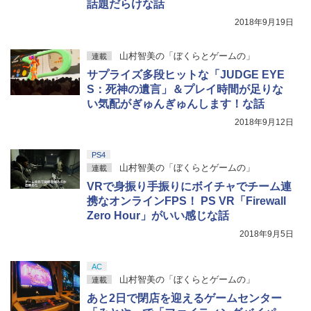
話題だらけな話
2018年9月19日
山村智美の「ぼくらとゲームの」
連載
サプライズ多段ヒットな「JUDGE EYE
S：死神の遺言」＆プレイ時間が足りな
い気配がぎゅんぎゅんします！な話
2018年9月12日
PS4
山村智美の「ぼくらとゲームの」
連載
VRで身振り手振りにボイチャでチーム連
携なオンラインFPS！ PS VR「Firewall
Zero Hour」がいい感じな話
2018年9月5日
AC
山村智美の「ぼくらとゲームの」
連載
あと2日で閉店を迎えるゲームセンター