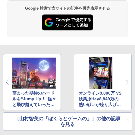
劇場版「鬼滅の刃」無限城編 第一章 猗
Beast of Reincarnation -PS5 【特典】
ラー (ロボット ホワイト)
2
2
窩座再来 通常版 [DVD]
Google 検索で当サイトの記事を優先表示させる
プロダクトコード 封入
￥7,681
￥3,523
￥7,286
【純正品】Xbox ワイヤレス コントロー
3
ラー (カーボンブラック)
【Amazon.co.jp限定】劇場版モノノ怪
【純正品】ディスクドライブ(CFI-ZDD1
3
3
第三章 蛇神 (Amazon.co.jp限定オリジ
J) PlayStation 5
￥8,020
ナル三方背収納ケース付きコレクション)
(オリジナル特典:オリジナル巾着＋メー
￥11,849
カー特典:【坤と離】二振りの剣、十翼よ
り来たる！スタジオ描き下ろしイラスト
【純正品】Xbox 充電式バッテリー + US
4
ボード付) [Blu-ray]
B-C ケーブル
【純正品】DualSense ワイヤレスコン
4
￥10,780
トローラー ミッドナイト ブラック(CFI-
￥2,618
高まった期待のハード
オンライン9,000万 VS
ZCT2J01)
ルを“Jump Up！”軽々
秋葉原Hey8,849万の
と飛び越えていった
熱い戦いが繰り広げら
￥10,737
劇場版「鬼滅の刃」無限城編 第一章 猗
4
「スーパーマリオ オデ
れたPS4「魔法大作
窩座再来 完全生産限定版 [Blu-ray]
ッセイ」の話
戦」の話
【国内正規品】Thrustmaster スラスト
5
［山村智美の「ぼくらとゲームの」］の他の記事
マスター TH8S シフター - PC、PS4、P
を見る
￥8,698
【純正品】DualSense ワイヤレスコン
S5、PS5 Pro、Xbox One、Xbox Serie
5
トローラー(CFI-ZCT2J)
s X|S 対応の高精度 H パターン シフター