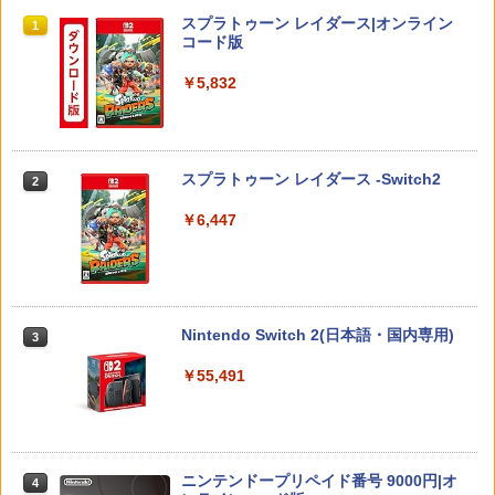
￥4,518
￥229
￥3,573
スプラトゥーン レイダース|オンライン
1
￥7,902
コード版
￥5,832
Switch2 ケース 即納 スイッチ2 Nintend
2
がんばれゴエモン大集合！ PS5版
【送料無料】劇場版「鬼滅の刃」無限城
[Switch 2] マリオテニス フィーバー
2
2
2
o Switch Lite 対応 スイッチ スイッチツ
編 第一章 猗窩座再来(通常版)【Blu-ra
（ダウンロード版） ※6,400ポイント
ー ニンテンドー カバー ポーチ キャリン
y】/アニメーション[Blu-ray]【返品種別
までご利用可 ■
￥4,890
グケース 新型 ジョイコン ソフト ケーブ
A】
ルなど 収納可能 ギフト プレゼント シン
スプラトゥーン レイダース -Switch2
2
￥7,979
プル 無地 黒 ピンク 黄色 赤 青 送料無料
￥4,400
￥6,447
￥1,100
[メール便OK]【新品】【PS5】紅の錬金
3
【特典】ほの暮しの庭 switch2版(【初
3
術士と白の守護者 〜レスレリアーナのア
劇場版 転生したらスライムだった件 蒼
回外付特典】切り取れるクリアカード)
3
トリエ〜 [PS5版][在庫品]
海の涙編 (Blu-ray通常版)【Blu-ray】 [
Switch2 ケース 即納 パステルカラー か
3
岡咲美保 ]
￥8,118
わいい Nintendo スイッチ2 対応 スイッ
Nintendo Switch 2(日本語・国内専用)
3
￥4,940
チ スイッチツー ニンテンドー カバー ポ
￥4,976
ーチ ストラップ 新型 ジョイコン ソフト
￥55,491
ケーブル 収納可能 クリスマス ギフト プ
レゼント 送料無料
【8/11まで！抽選で最大全額ポイントバ
amiibo すりみ連合セット[フウカ【レイ
4
4
ック】 【日本語説明書付き】 Brook Wi
ダース】/ウツホ【レイダース】/マンタ
ルパン三世 VS 名探偵コナン【Blu-ray】
￥2,100
4
ngman NS ウィングマン NS Lite コンバ
ロー【レイダース】]（スプラトゥーンシ
[ 栗田貫一 ]
ーター コントローラー 変換アダプター
リーズ）
ニンテンドープリペイド番号 9000円|オ
4