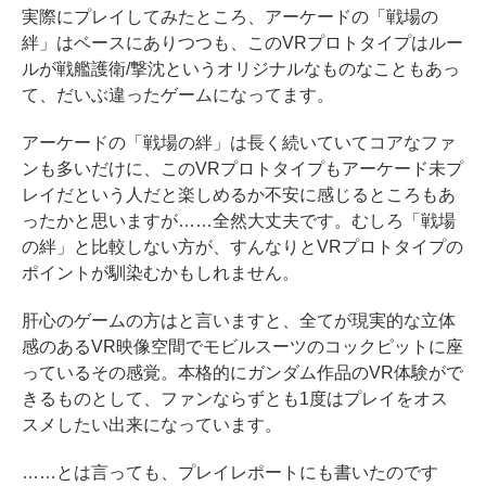
実際にプレイしてみたところ、アーケードの「戦場の
絆」はベースにありつつも、このVRプロトタイプはルー
ルが戦艦護衛/撃沈というオリジナルなものなこともあっ
て、だいぶ違ったゲームになってます。
アーケードの「戦場の絆」は長く続いていてコアなファ
ンも多いだけに、このVRプロトタイプもアーケード未プ
レイだという人だと楽しめるか不安に感じるところもあ
ったかと思いますが……全然大丈夫です。むしろ「戦場
の絆」と比較しない方が、すんなりとVRプロトタイプの
ポイントが馴染むかもしれません。
肝心のゲームの方はと言いますと、全てが現実的な立体
感のあるVR映像空間でモビルスーツのコックピットに座
っているその感覚。本格的にガンダム作品のVR体験がで
きるものとして、ファンならずとも1度はプレイをオス
スメしたい出来になっています。
……とは言っても、プレイレポートにも書いたのです