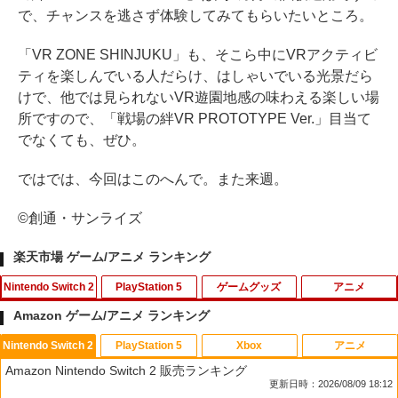
で、チャンスを逃さず体験してみてもらいたいところ。
「VR ZONE SHINJUKU」も、そこら中にVRアクティビ
ティを楽しんでいる人だらけ、はしゃいでいる光景だら
けで、他では見られないVR遊園地感の味わえる楽しい場
所ですので、「戦場の絆VR PROTOTYPE Ver.」目当て
でなくても、ぜひ。
ではでは、今回はこのへんで。また来週。
©創通・サンライズ
楽天市場 ゲーム/アニメ ランキング
Nintendo Switch 2
PlayStation 5
ゲームグッズ
アニメ
Amazon ゲーム/アニメ ランキング
Nintendo Switch 2
PlayStation 5
Xbox
アニメ
【楽天ブックス限定特典】ドンキーコン
【中古】PS5ドラゴンクエストVII Rei
【中古】ぼくとシムのまち リゾートに元
デザート・ローズ 砂の薔薇 雪の黙示録
1
1
1
1
Amazon Nintendo Switch 2 販売ランキング
グ バナンザ(「スーパーマリオ」ステッ
magined
気をとりもどそう! (特典無し)
【Blu-ray】 [ 新谷かおる ]
更新日時：2026/08/09 18:12
カー2種)