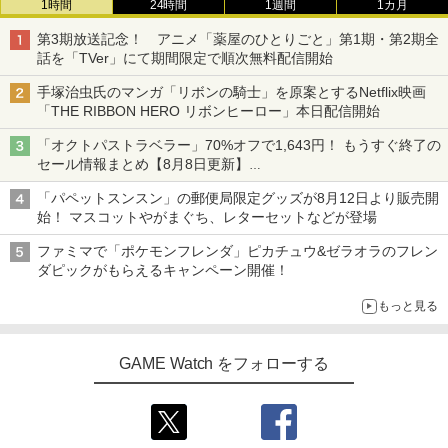
1時間
24時間
1週間
1カ月
第3期放送記念！ アニメ「薬屋のひとりごと」第1期・第2期全
話を「TVer」にて期間限定で順次無料配信開始
手塚治虫氏のマンガ「リボンの騎士」を原案とするNetflix映画
「THE RIBBON HERO リボンヒーロー」本日配信開始
「オクトパストラベラー」70%オフで1,643円！ もうすぐ終了の
セール情報まとめ【8月8日更新】
ニンテンドーeショップでは「大神 絶景版」が67%オフで990円
「パペットスンスン」の郵便局限定グッズが8月12日より販売開
始！ マスコットやがまぐち、レターセットなどが登場
ファミマで「ポケモンフレンダ」ピカチュウ&ゼラオラのフレン
ダピックがもらえるキャンペーン開催！
もっと見る
GAME Watch をフォローする