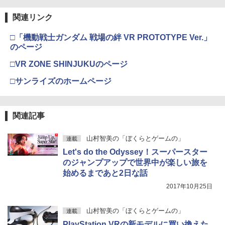
￥10,737
￥14,141
関連リンク
『映画 ラブライブ！蓮ノ空女学院スクー
5
ルアイドルクラブ Bloom Garden Part
□「機動戦士ガンダム 戦場の絆 VR PROTOTYPE Ver.」
y』Blu-ray（特装限定版）
のページ
￥8,589
□VR ZONE SHINJUKUのページ
□サンライズのホームページ
関連記事
山村智美の「ぼくらとゲームの」
連載
Let's do the Odyssey！スーパースター
のジャンプアップで世界中が楽しい旅を
始めるまであと2日な話
2017年10月25日
山村智美の「ぼくらとゲームの」
連載
PlayStation VRの新モデルに買い換えた