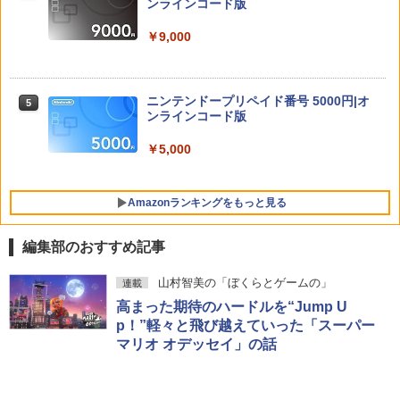
PS5 XBOX Elite コントローラー用 Swit
ンラインコード版
￥5,104
ch PC X-input 対応 正規輸入品
￥8,137
【中古】龍が如く 極2 - PS4
4
￥9,000
￥4,980
￥2,480
【中古】【Blu−ray】交響詩篇エウレカ
【特典】進撃の巨人3 Switch2版(【早
5
5
セブン Blu−ray BOX 1 初回限定生
期購入封入特典】DLC)
ニンテンドープリペイド番号 5000円|オ
5
【特典】Starsand Island（スターサン
産 ブックレット付 / 京田知己【監督】
ンラインコード版
5
ド・アイランド） PS5版(【初回同梱特
￥8,518
典】DLCチラシ【白いスポーツカー】)
￥5,423
【中古】ワイヤレスコントローラー (DU
￥5,000
5
ALSHOCK 4) ジェット・ブラック 【メ
￥5,965
ーカー生産終了】
Amazonランキングをもっと見る
￥3,720
編集部のおすすめ記事
PlayStation 5 デジタル・エディション
【純正品】Xbox ワイヤレス コントロー
劇場版「鬼滅の刃」無限城編 第一章 猗
山村智美の「ぼくらとゲームの」
連載
1
1
1
日本語専用 Console Language: Japan
ラー + USB-C® ケーブル
窩座再来 通常版 [Blu-ray]
高まった期待のハードルを“Jump U
ese only (CFI-2200B01)
p！”軽々と飛び越えていった「スーパー
￥8,300
￥3,982
マリオ オデッセイ」の話
￥55,000
【純正品】Xbox ワイヤレス コントロー
2