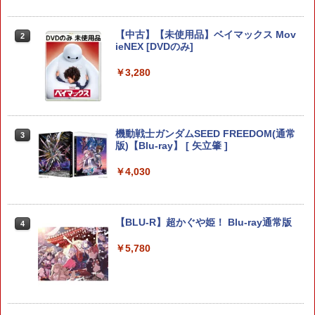
テレビ麻雀ゲーム 家庭用 麻雀ゲーム 一
2
【中古】【未使用品】ベイマックス Mov
【PowerA 公式ストア】パワーエー アド
オリ特付【08/27発売日お届け☆予約】
人遊び 電池式 脳トレ 麻雀 卓上 玩具 お
2
2
2
ieNEX [DVDのみ]
バンテージ・ワイヤレスコントローラー
【新品】【PS5】METAL GEAR SOLID :
もちゃ ゲーム 持ち運び ポータブル 高齢
for Nintendo Switch 2 - ブラック 【任
MASTER COLLECTION Vol.2 [PS5版]
者 シニア プレゼント 父親 祖父 おうち時
天堂公式ライセンス商品】送料無料 国内
★浅草マッハオリジナル特典マイクロフ
￥3,280
間 敬老の日 父の日 ギフト 3ヶ月保証 EF
2年保証
ァイバータオル付★
-HO09
￥7,900
￥6,080
￥3,500
機動戦士ガンダムSEED FREEDOM(通常
3
版)【Blu-ray】 [ 矢立肇 ]
【8/05.8/10限定！お買い物マラソン×5の
【特典】BLUE REFLECTION Quartet:
【中古】ファイナルファンタジーIV
3
3
3
￥4,030
つく日｜ポイント最大49.5倍】【新品未
少女たちのキセキ PS5版(【早期購入特
開封】バイオハザード レクイエム 通常
典】特別フォトフレーム「Quartet」)
￥3,799
版/Switch 2【日曜日以外即日発送】※レ
ターパック全国送料無料
￥6,350
【BLU-R】超かぐや姫！ Blu-ray通常版
4
￥7,974
￥5,780
ゲーム機 本体 脳を鍛える大人の娯楽ゲ
4
【特典】STEINS;GATE RE:BOOT PS5
4
ーム 4タイトル収録 HDMI 差すだけ ワイ
版(【早期購入同梱特典】「STEINS;GAT
ヤレスコントローラー 付き 麻雀 将棋 脳
【特典】ドラゴンクエストVII Reimagin
E 変移空間のオクテット」DLC)
4
トレ ゲーム イーハトーヴォ物語 サラブ
ed NintendoSwitch2版(40周年スライム
レッドブリーダー3 KTFC-008B【メール
アクリルチャーム)
￥6,358
便送料無料】