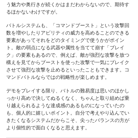
う魅力や奥行きが続くかはまだわからないので、期待す
るほかないわけですが。
バトルシステムも、「コマンドブースト」という攻撃回
数を増やしたりアビリティの威力を高めることのできる
要素があってそれをどのタイミングで使うかがポイン
ト。敵の弱点になる武器や属性を当てて崩す「ブレイ
ク」の要素もあるので、例えば、敵が強烈な攻撃を放つ
構えを見てからブーストを使った攻撃で一気にブレイク
させて強烈な攻撃を止めるといったこともできます。コ
マンドバトルならではの戦略性が楽しめます。
デモをプレイする限り、バトルの難易度は思いのほかし
っかり高めで決してぬるくなく、ちゃんと取り組めば乗
り越えられるような達成感のあるものになっていたの
も、個人的に嬉しいポイント。自分で考えやり込んでい
きたくなるシステムだからこそ、尖ったバランスの方が
より個性的で面白くなると思えます。