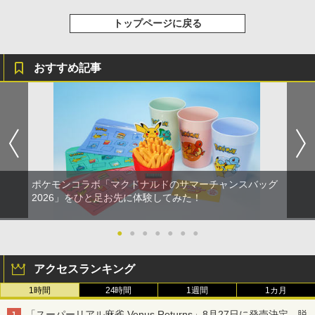
トップページに戻る
おすすめ記事
ポケモンコラボ「マクドナルドのサマーチャンスバッグ
2026」をひと足お先に体験してみた！
●
●
●
●
●
●
●
アクセスランキング
1時間
24時間
1週間
1カ月
「スーパーリアル麻雀 Venus Returns」8月27日に発売決定。脱