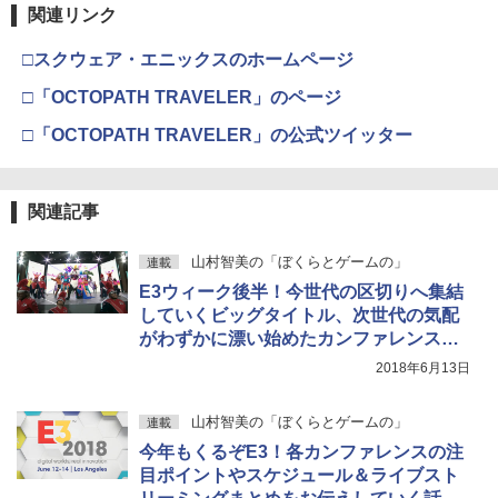
￥10,737
￥7,681
関連リンク
￥7,828
□スクウェア・エニックスのホームページ
□「OCTOPATH TRAVELER」のページ
□「OCTOPATH TRAVELER」の公式ツイッター
関連記事
山村智美の「ぼくらとゲームの」
連載
E3ウィーク後半！今世代の区切りへ集結
していくビッグタイトル、次世代の気配
がわずかに漂い始めたカンファレンスの
話
2018年6月13日
山村智美の「ぼくらとゲームの」
連載
今年もくるぞE3！各カンファレンスの注
目ポイントやスケジュール＆ライブスト