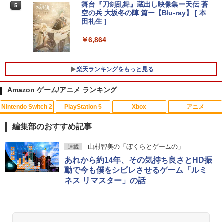
舞台『刀剣乱舞』蔵出し映像集ー天伝 蒼
5
空の兵 大坂冬の陣 篇ー【Blu-ray】 [ 本
￥7,987
￥4,980
田礼生 ]
【楽天ブックス限定特典+特典】SILENT
5
￥6,864
HILL: Townfall(アクリルキーホルダー+
【特典】ほの暮しの庭 switch2版(【初
【早期購入封入特典】DLCチラシ)
5
ゲーム&ウオッチ スーパーマリオブラザ
5
回外付特典】切り取れるクリアカード)
ーズ
￥7,480
楽天ランキングをもっと見る
￥8,118
￥6,500
Amazon ゲーム/アニメ ランキング
Nintendo Switch 2
PlayStation 5
Xbox
アニメ
編集部のおすすめ記事
スプラトゥーン レイダース|オンライン
PlayStation 5 デジタル・エディション
Xbox プリペイドカード 10,000円 デジ
劇場版「鬼滅の刃」無限城編 第一章 猗
山村智美の「ぼくらとゲームの」
連載
1
1
1
1
コード版
日本語専用 Console Language: Japan
タルコード 【旧 Xbox ギフトカード】
窩座再来 通常版 [Blu-ray]
あれから約14年、その気持ち良さとHD振
ese only (CFI-2200B01)
[オンラインコード]
動で今も僕をシビレさせるゲーム「ルミ
￥5,832
￥3,964
ネス リマスター」の話
￥55,000
￥10,000
スプラトゥーン レイダース -Switch2
劇場版「鬼滅の刃」無限城編 第一章 猗
Beast of Reincarnation -PS5 【特典】
Xbox プリペイドカード 1,000円 デジタ
2
2
2
2