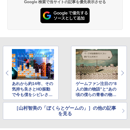
窩座再来 通常版 [DVD]
Google 検索で当サイトの記事を優先表示させる
プロダクトコード 封入
ルコード 【旧 Xbox ギフトカード】 [オ
ンラインコード]
￥6,455
￥3,523
￥7,286
￥1,000
Nintendo Switch 2(日本語・国内専用)
劇場版「鬼滅の刃」無限城編 第一章 猗
【純正品】ディスクドライブ(CFI-ZDD1
3
3
【純正品】Xbox ワイヤレス コントロー
3
3
窩座再来 完全生産限定版 [Blu-ray]
J) PlayStation 5
ラー + USB-C® ケーブル
￥55,603
￥8,698
￥11,849
￥8,300
【純正品】DualSense ワイヤレスコン
Xbox プリペイドカード 5,000円 デジタ
ニンテンドープリペイド番号 9000円|オ
4
4
4
『映画 ラブライブ！蓮ノ空女学院スクー
4
トローラー ミッドナイト ブラック(CFI-
ルコード 【旧 Xbox ギフトカード】 [オ
ンラインコード版
ルアイドルクラブ Bloom Garden Part
あれから約14年、その
ゲームファン注目の“8
ZCT2J01)
ンラインコード]
y』Blu-ray（特装限定版）
気持ち良さとHD振動
人の旅の物語”と“あの
￥9,000
で今も僕をシビレさせ
頃の僕らの青春の物
￥10,737
￥5,000
￥8,589
るゲーム「ルミネス リ
語”が今週13日の金曜
マスター」の話
日にやってくる話
［山村智美の「ぼくらとゲームの」］の他の記事
ニンテンドープリペイド番号 5000円|オ
5
を見る
【純正品】DualSense ワイヤレスコン
【純正品】Xbox ワイヤレス コントロー
ンラインコード版
5
5
劇場版「鬼滅の刃」無限城編 第一章 猗
5
トローラー(CFI-ZCT2J)
ラー (ロボット ホワイト)
窩座再来 完全生産限定版 [DVD]
￥5,000