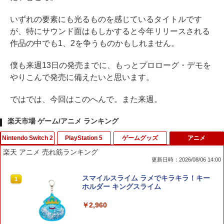
いずれの要素にも光るものを感じているタイトルです
が、特にサウンド面はもしかすると今年リリースされる
作品の中でも1、2を争うものかもしれません。
僕も来週13日の発売までに、もっとプロローグ・デモを
やりこんで発売に備えたいと思います。
ではでは、今回はこのへんで。また来週。
楽天市場 ゲーム/アニメ ランキング
Nintendo Switch 2
PlayStation 5
ゲームグッズ
アニメ
楽天 アニメ 売れ筋ランキング
更新日時：2026/08/06 14:00
スーパー マリオパーティ ジャンボリー
【早期購入特典付き】【2026年10月29
NewスーパーマリオブラザーズWii ノコ
スマイルスライム ラメでキラキラ！キー
1
1
1
1
Nintendo Switch 2 Edition ＋ ジャンボ
日発売】 スパイクチュンソフト｜Spike
ノコエアホッケー
ホルダー キングスライム
リーTV Switch 2【ポスト投函】
Chunsoft Dune: Awakening【PS5】
￥1,218
￥2,960
￥7,882
￥5,740