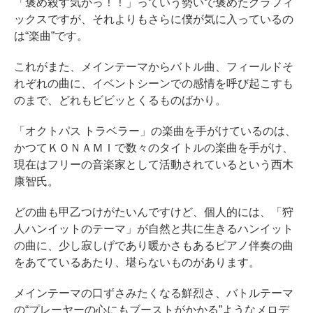
「褒め殺す気かっ！！」っていう勢いで褒めたグラフィ
ックスですが、それよりもさらに僕が気に入っているの
は“楽曲”です。
これがまた、メインテーマからバトル曲、フィールドそ
れぞれの曲に、イベントシーンでの感情を呼び起こすも
のまで、どれもビビッとくるものばかり。
「オクトパス トラベラー」の楽曲を手がけているのは、
かつてＫＯＮＡＭＩで数々のタイトルの楽曲を手がけ、
現在はフリーの音楽家として活動されているという西木
康智氏。
どの曲も甲乙つけがたいんですけど、個人的には、「狩
人ハンイットのテーマ」が自然と共に生きるハンイット
の曲に、少し寂しげであり暖かさもあるピアノ伴奏の曲
をあてているあたり、堪らないものがあります。
メインテーマの口ずさみたくなる鮮烈さ、バトルテーマ
の“プレーヤーの心にもブーストがかかる”ようなメロデ