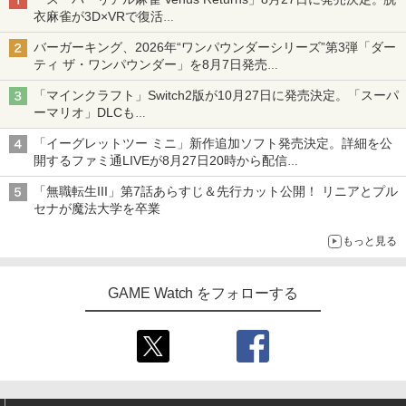
衣麻雀が3D×VRで復活
発売から2週間は20%オフになるセールが実施
バーガーキング、2026年“ワンパウンダーシリーズ”第3弾「ダー
ティ ザ・ワンパウンダー」を8月7日発売
「特製ガーリックマヨソース」を使用した超大型チーズバーガー
「マインクラフト」Switch2版が10月27日に発売決定。「スーパ
ーマリオ」DLCも
Switch版からのアップグレードも可能に
「イーグレットツー ミニ」新作追加ソフト発売決定。詳細を公
開するファミ通LIVEが8月27日20時から配信
シリーズ累計100タイトルへ
「無職転生III」第7話あらすじ＆先行カット公開！ リニアとプル
セナが魔法大学を卒業
もっと見る
GAME Watch をフォローする