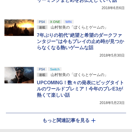
リーミングまとめをお伝えしていく話
2018年6月6日
PS4
X ONE
WIN
山村智美の「ぼくらとゲームの」
連載
7年ぶりの初代“絶望と希望のダークファ
ンタジー”は今もプレイの止め時が見つか
らなくなる熱いゲームな話
2018年5月30日
PS4
Switch
山村智美の「ぼくらとゲームの」
連載
UPCOMING！数々の発表にビッグタイト
ルのワールドプレミア！今年のプレE3が
熱くて楽しい話
2018年5月23日
もっと関連記事を見る