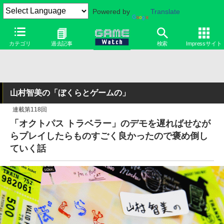
Powered by
Translate
カテゴリ
過去記事
検索
Impressサイト
山村智美の「ぼくらとゲームの」
連載第118回
「オクトパス トラベラー」のデモを遅ればせなが
らプレイしたらものすごく良かったので褒め倒し
ていく話