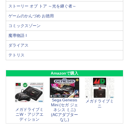
ストーリー オブ トア ～光を継ぐ者～
ゲームのかんづめ お徳用
コミックスゾーン
魔導物語 I
ダライアス
テトリス
Amazonで購入
Sega Genesis
メガドライブミ
Mini (セガ ジェ
ニ
メガドライブミ
ネシス ミニ)
ニW・アジアエ
(ACアダプター
ディション
なし)