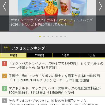
ポケモンコラボ「マクドナルドのサマーチャンスバッグ
2026」をひと足お先に体験してみた！
●
●
●
●
●
●
●
アクセスランキング
1時間
24時間
1週間
1カ月
「オクトパストラベラー」70%オフで1,643円！ もうすぐ終了の
セール情報まとめ【8月8日更新】
ニンテンドーeショップでは「大神 絶景版」が67%オフで990円
手塚治虫氏のマンガ「リボンの騎士」を原案とするNetflix映画
「THE RIBBON HERO リボンヒーロー」本日配信開始
マクドナルド、マックデリバリーの朝マックの最低注文料金が
500円値上げ。8月18日より1,500円から受付
そらザウルスやギャルきち、団長の吉野家Tシャツも！