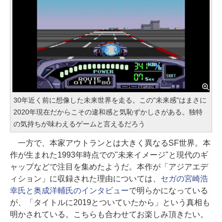
30年近く前に想像した未来世界を走る。この"未来感"はまさに
2020年現在だからこその違和感と気恥ずかしさがある。独特
の気持ちが味わえるゲームと言えるだろう
一方で、本家アウトランとは大きく異なるSF世界。本
作が生まれた1993年時点での"未来イメージ"と現代のギ
ャップなどで注目を集めたようだ。本作が「アジアエデ
ィション」に収録された理由については、
セガの宮崎浩
幸氏と奥成洋輔氏のインタビュー
で明らかになっている
が、「タイトルに2019とついていたから」という真相も
明かされている。こちらも合わせてお楽しみ頂きたい。