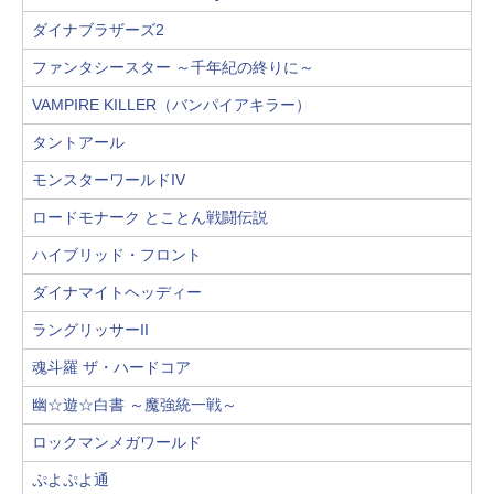
ダイナブラザーズ2
ファンタシースター ～千年紀の終りに～
VAMPIRE KILLER（バンパイアキラー）
タントアール
モンスターワールドIV
ロードモナーク とことん戦闘伝説
ハイブリッド・フロント
ダイナマイトヘッディー
ラングリッサーII
魂斗羅 ザ・ハードコア
幽☆遊☆白書 ～魔強統一戦～
ロックマンメガワールド
ぷよぷよ通