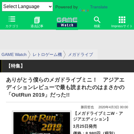
Powered by
Translate
カテゴリ
過去記事
検索
Impressサイト
GAME Watch
レトロゲーム機
メガドライブ
【特集】
ありがとう僕らのメガドライブミニ！ アジアエ
ディションレビューで最も読まれたのはまさかの
「OutRun 2019」だった!!
勝田哲也
2020年4月3日 00:00
【メガドライブミニW・ア
ジアエディション】
3月25日発売
価格：8,980円（税別）