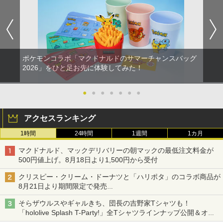
ポケモンコラボ「マクドナルドのサマーチャンスバッグ
2026」をひと足お先に体験してみた！
●
●
●
●
●
●
●
アクセスランキング
1時間
24時間
1週間
1カ月
マクドナルド、マックデリバリーの朝マックの最低注文料金が
500円値上げ。8月18日より1,500円から受付
クリスピー・クリーム・ドーナツと「ハリポタ」のコラボ商品が
8月21日より期間限定で発売
組分け帽子ドーナツなど見た目も楽しい商品が登場
そらザウルスやギャルきち、団長の吉野家Tシャツも！
「hololive Splash T-Party!」全Tシャツラインナップ公開＆オン
ライン販売開始