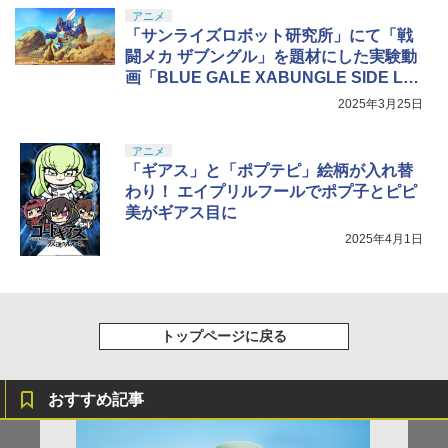
アニメ
「サンライズロボット研究所」にて「戦
闘メカ ザブングル」を題材にした実験動
画「BLUE GALE XABUNGLE SIDE L」
5月公開決定
2025年3月25日
アニメ
「ギアス」と「ポプテピ」絵柄が入れ替
わり！ エイプリルフールでポプ子とピピ
美がギアス目に
2025年4月1日
トップページに戻る
おすすめ記事