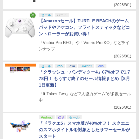
(2026/8/1)
セール
ハード
【Amazonセール】TURTLE BEACHのゲーム
パッドやアケコン、フライトスティックなどコ
ントローラーがお買い得！
「Victrix Pro BFG」や「Victrix Pro KO」などライ
ンナップ
(2026/8/1)
セール
PS5
PS4
Switch2
WIN
「クラッシュ・バンディクー4」67%オフで1,7
78円！ もうすぐ終了のセール情報まとめ【8月
1日更新】
「It Takes Two」など“2人協力ゲーム”が多数セール
中
(2026/8/1)
Android
iOS
セール
「ドラクエ5」スマホ版が40%オフ！ スクエニ
のスマホタイトルを対象としたサマーセールが
スタート