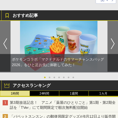
おすすめ記事
ポケモンコラボ「マクドナルドのサマーチャンスバッグ
2026」をひと足お先に体験してみた！
●
●
●
●
●
●
●
アクセスランキング
1時間
24時間
1週間
1カ月
第3期放送記念！ アニメ「薬屋のひとりごと」第1期・第2期全
話を「TVer」にて期間限定で順次無料配信開始
「パペットスンスン」の郵便局限定グッズが8月12日より販売開