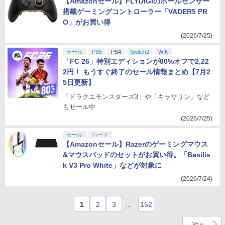
【Amazonセール】FLYDIGIのホールセンサー
搭載ゲーミングコントローラー「VADER5 PR
O」がお買い得
(2026/7/25)
セール
PS5
PS4
Switch2
WIN
「FC 26」特別エディションが80%オフで2,22
2円！ もうすぐ終了のセール情報まとめ【7月2
5日更新】
「ドラクエモンスターズ3」や「キャサリン」など
もセール中
(2026/7/25)
セール
ハード
【Amazonセール】Razerのゲーミングマウス
&マウスパッドのセットがお買い得。「Basilis
k V3 Pro White」などが対象に
(2026/7/24)
1
2
3
…
152
次へ