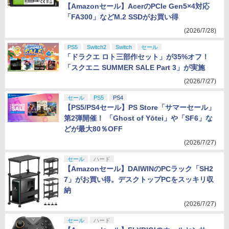
【Amazonセール】AcerのPCIe Gen5×4対応
「FA300」などM.2 SSDがお買い得
(2026/7/28)
PS5
Switch2
Switch
セール
「ドラクエ ロト三部作セット」が35%オフ！
「スクエニ SUMMER SALE Part 3」が実施
(2026/7/27)
セール
PS5
PS4
【PS5/PS4セール】PS Store「サマーセール」
第2弾開催！ 「Ghost of Yōtei」や「SF6」な
どが最大80％OFF
(2026/7/27)
セール
ハード
【Amazonセール】DAIWINのPCラック「SH2
7」がお買い得。デスクトップPCをスッキリ収
納
(2026/7/27)
セール
ハード