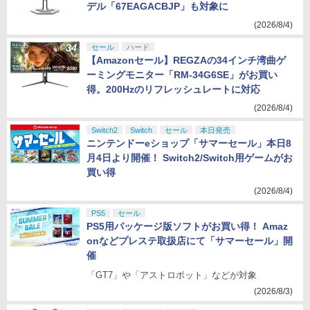
デル「67EAGACBJP」も対象に
(2026/8/4)
セール
ハード
【Amazonセール】REGZAの34インチ湾曲ゲ
ーミングモニター「RM-34G6SE」がお買い
得。200Hzのリフレッシュレートに対応
(2026/8/4)
Switch2
Switch
セール
本日発売
ニンテンドーeショップ「サマーセール」本日8
月4日より開催！ Switch2/Switch用ゲームがお
買い得
(2026/8/4)
PS5
セール
PS5用パッケージ版ソフトがお買い得！ Amaz
onなどプレステ取扱店にて「サマーセール」開
催
「GT7」や「アストロボット」などが対象
(2026/8/3)