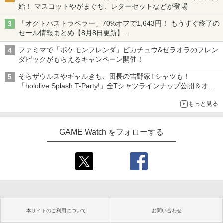
始！ マスコットやがまぐち、レターセットなどが登場
「オクトパストラベラー」70%オフで1,643円！ もうすぐ終了の
セール情報まとめ【8月8日更新】
ニンテンドーeショップでは「大神 絶景版」が67%オフで990円
ファミマで「ポケモンフレンダ」ピカチュウ&ゼラオラのフレン
ダピックがもらえるキャンペーン開催！
そらザウルスやギャルきち、団長の吉野家Tシャツも！
「hololive Splash T-Party!」全Tシャツラインナップ公開＆オン
ライン販売開始
もっと見る
GAME Watch をフォローする
本サイトのご利用について
お問い合わせ