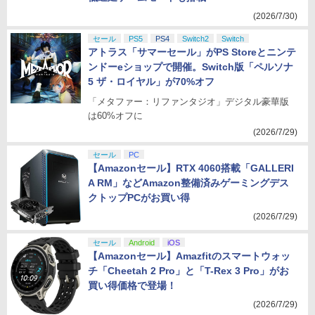
(2026/7/30)
セール
PS5
PS4
Switch2
Switch
アトラス「サマーセール」がPS Storeとニンテ
ンドーeショップで開催。Switch版「ペルソナ
5 ザ・ロイヤル」が70%オフ
「メタファー：リファンタジオ」デジタル豪華版
は60%オフに
(2026/7/29)
セール
PC
【Amazonセール】RTX 4060搭載「GALLERI
A RM」などAmazon整備済みゲーミングデス
クトップPCがお買い得
(2026/7/29)
セール
Android
iOS
【Amazonセール】Amazfitのスマートウォッ
チ「Cheetah 2 Pro」と「T-Rex 3 Pro」がお
買い得価格で登場！
(2026/7/29)