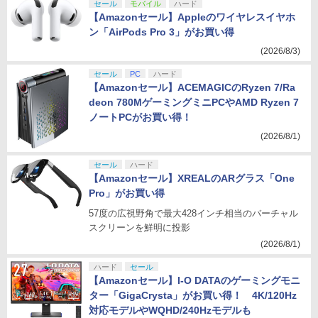
セール
モバイル
ハード
【Amazonセール】Appleのワイヤレスイヤホ
ン「AirPods Pro 3」がお買い得
(2026/8/3)
セール
PC
ハード
【Amazonセール】ACEMAGICのRyzen 7/Ra
deon 780MゲーミングミニPCやAMD Ryzen 7
ノートPCがお買い得！
(2026/8/1)
セール
ハード
【Amazonセール】XREALのARグラス「One
Pro」がお買い得
57度の広視野角で最大428インチ相当のバーチャル
スクリーンを鮮明に投影
(2026/8/1)
ハード
セール
【Amazonセール】I-O DATAのゲーミングモニ
ター「GigaCrysta」がお買い得！ 4K/120Hz
対応モデルやWQHD/240Hzモデルも