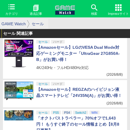
カテゴリ
過去記事
検索
Impressサイト
GAME Watch
セール
セール 関連記事
セール
ハード
【Amazonセール】LGのVESA Dual Mode対
応ゲーミングモニター「UltraGear 27G850A-
B」がお買い得！
4K/240Hz・フルHD/480Hz対応
(2026/8/8)
セール
ハード
【Amazonセール】REGZAのハイビジョン液
晶スマートテレビ「24V35N(A)」がお買い得！
(2026/8/8)
セール
PS5
PS4
Switch2
WIN
「オクトパストラベラー」70%オフで1,643
円！ もうすぐ終了のセール情報まとめ【8月8