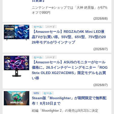
日更新】
ニンテンドーeショップでは「大神 絶景版」が67%
オフで990円
(2026/8/8)
セール
ハード
【Amazonセール】REGZAの4K Mini LED液
晶TVがお買い得。55V型、65V型、75V型の20
26年モデルがラインナップ
(2026/8/7)
セール
ハード
【Amazonセール】ASUSのモニターがセール
価格に。26.5インチゲーミングモニター「ROG
Strix OLED XG27ACDMS」限定モデルもお買
い得
(2026/8/7)
WIN
セール
Steam版「Moonlighter」が期間限定で無料配
布！ 8月10日まで
続編「Moonlighter 2」の発売は9月2日に決定