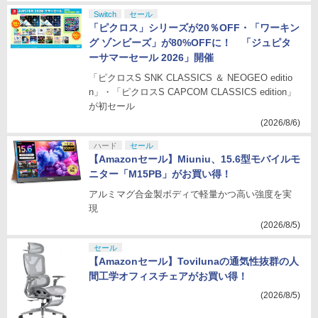
Switch
セール
「ピクロス」シリーズが20％OFF・「ワーキン
グ ゾンビーズ」が80%OFFに！ 「ジュピタ
ーサマーセール 2026」開催
「ピクロスS SNK CLASSICS ＆ NEOGEO editio
n」・「ピクロスS CAPCOM CLASSICS edition」
が初セール
(2026/8/6)
ハード
セール
【Amazonセール】Miuniu、15.6型モバイルモ
ニター「M15PB」がお買い得！
アルミマグ合金製ボディで軽量かつ高い強度を実
現
(2026/8/5)
セール
【Amazonセール】Tovilunaの通気性抜群の人
間工学オフィスチェアがお買い得！
(2026/8/5)