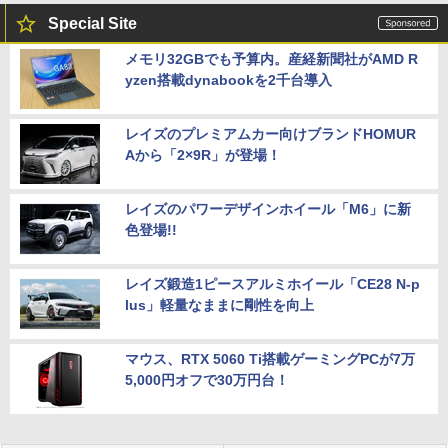
Special Site
メモリ32GBでも予算内。産経新聞社がAMD R
yzen搭載dynabookを2千台導入
レイズのプレミアムカー向けブランドHOMUR
Aから「2×9R」が登場！
レイズのパワーデザインホイール「M6」に新
色登場!!
レイズ鍛造1ピースアルミホイール「CE28 N-p
lus」軽量なままに剛性を向上
マウス、RTX 5060 Ti搭載ゲーミングPCが7万
5,000円オフで30万円台！