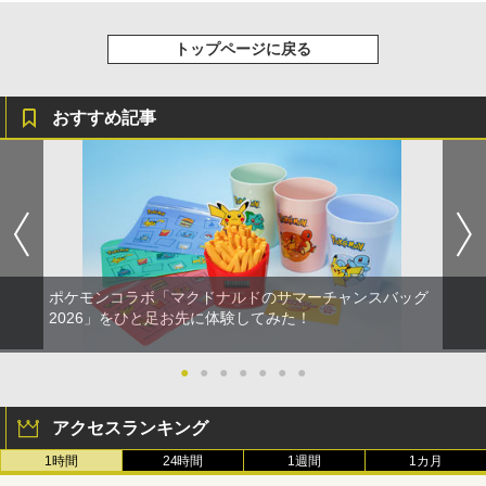
トップページに戻る
おすすめ記事
ポケモンコラボ「マクドナルドのサマーチャンスバッグ
2026」をひと足お先に体験してみた！
●
●
●
●
●
●
●
アクセスランキング
1時間
24時間
1週間
1カ月