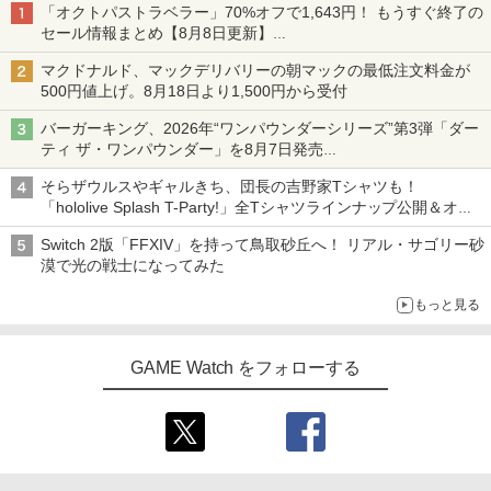
「オクトパストラベラー」70%オフで1,643円！ もうすぐ終了の
セール情報まとめ【8月8日更新】
ニンテンドーeショップでは「大神 絶景版」が67%オフで990円
マクドナルド、マックデリバリーの朝マックの最低注文料金が
500円値上げ。8月18日より1,500円から受付
バーガーキング、2026年“ワンパウンダーシリーズ”第3弾「ダー
ティ ザ・ワンパウンダー」を8月7日発売
「特製ガーリックマヨソース」を使用した超大型チーズバーガー
そらザウルスやギャルきち、団長の吉野家Tシャツも！
「hololive Splash T-Party!」全Tシャツラインナップ公開＆オン
ライン販売開始
Switch 2版「FFXIV」を持って鳥取砂丘へ！ リアル・サゴリー砂
漠で光の戦士になってみた
もっと見る
GAME Watch をフォローする