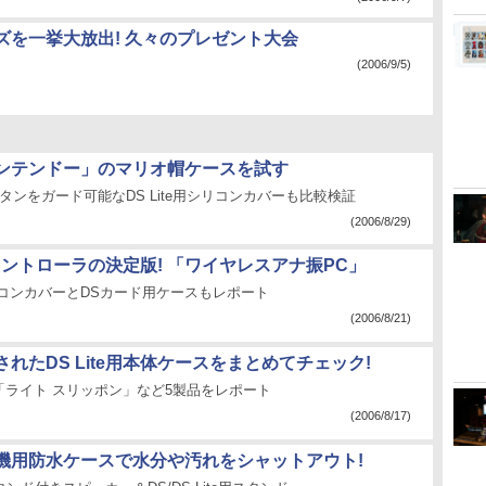
ズを一挙大放出! 久々のプレゼント大会
(2006/9/5)
ンテンドー」のマリオ帽ケースを試す
ボタンをガード可能なDS Lite用シリコンカバーも比較検証
(2006/8/29)
コントローラの決定版! 「ワイヤレスアナ振PC」
用シリコンカバーとDSカード用ケースもレポート
(2006/8/21)
れたDS Lite用本体ケースをまとめてチェック!
「ライト スリッポン」など5製品をレポート
(2006/8/17)
機用防水ケースで水分や汚れをシャットアウト!