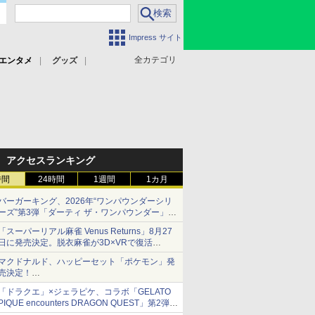
Impress サイト
全カテゴリ
エンタメ
グッズ
アクセスランキング
時間
24時間
1週間
1カ月
バーガーキング、2026年“ワンパウンダーシリ
ーズ”第3弾「ダーティ ザ・ワンパウンダー」を
8月7日発売
「スーパーリアル麻雀 Venus Returns」8月27
「特製ガーリックマヨソース」を使用した超大
日に発売決定。脱衣麻雀が3D×VRで復活
型チーズバーガー
発売から2週間は20%オフになるセールが実施
マクドナルド、ハッピーセット「ポケモン」発
売決定！
ポケモン30周年記念で30匹が大集合
「ドラクエ」×ジェラピケ、コラボ「GELATO
PIQUE encounters DRAGON QUEST」第2弾が
本日発売