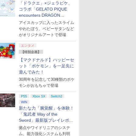
「ドラクエ」×ジェラピケ、
コラボ「GELATO PIQUE
encounters DRAGON
QUEST」第2弾が本日発売
アイスカップに入ったスライム
やわたぼう、ベビーサタンなど
がオリジナルアートで登場
エンタメ
【特別企画】
【マクドナルド】ハッピーセ
ット「ポケモン」を一足先に
遊んでみた！
30周年を記念して30種類のポケ
モンがおもちゃで登場
PS5
Xbox SX
Switch2
WIN
新たな力「腕覚醒」を体験！
「鬼武者 Way of the
Sword」最新版プレイレポー
ト
拠点やワイドリニアのシステ
ム、能力強化システムも判明