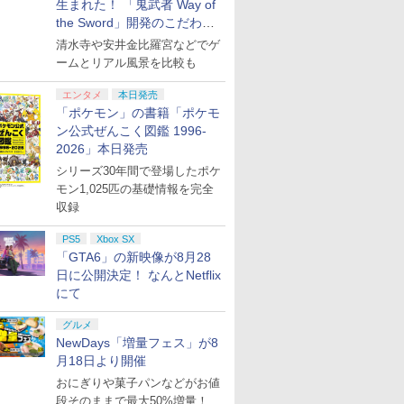
生まれた！ 「鬼武者 Way of
the Sword」開発のこだわり
を目撃！
清水寺や安井金比羅宮などでゲ
ームとリアル風景を比較も
エンタメ
本日発売
「ポケモン」の書籍「ポケモ
ン公式ぜんこく図鑑 1996-
2026」本日発売
シリーズ30年間で登場したポケ
モン1,025匹の基礎情報を完全
収録
PS5
Xbox SX
「GTA6」の新映像が8月28
日に公開決定！ なんとNetflix
にて
グルメ
NewDays「増量フェス」が8
月18日より開催
おにぎりや菓子パンなどがお値
段そのままで最大50%増量！