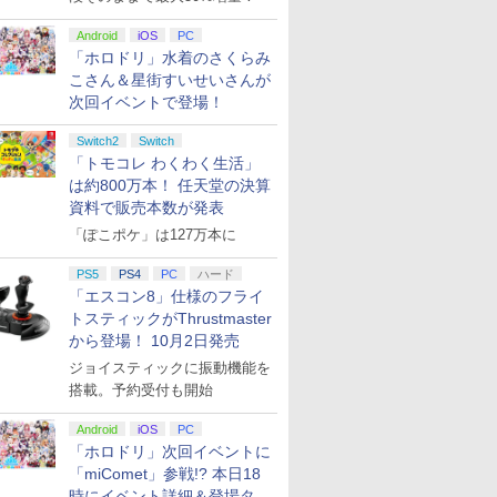
Android
iOS
PC
「ホロドリ」水着のさくらみ
こさん＆星街すいせいさんが
次回イベントで登場！
Switch2
Switch
「トモコレ わくわく生活」
は約800万本！ 任天堂の決算
資料で販売本数が発表
「ぽこポケ」は127万本に
PS5
PS4
PC
ハード
「エスコン8」仕様のフライ
トスティックがThrustmaster
から登場！ 10月2日発売
ジョイスティックに振動機能を
搭載。予約受付も開始
Android
iOS
PC
「ホロドリ」次回イベントに
「miComet」参戦!? 本日18
時にイベント詳細＆登場タレ