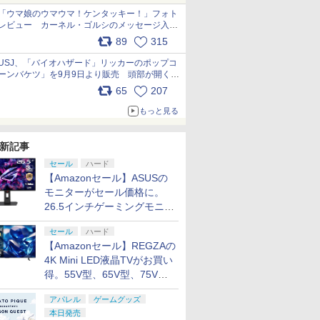
「ウマ娘のウマウマ！ケンタッキー！」フォト
レビュー カーネル・ゴルシのメッセージ入り
パッケージや描き下ろしトレカなどが登場
89
315
pic.x.com/PjnkR9vkXl
USJ、「バイオハザード」リッカーのポップコ
ーンバケツ」を9月9日より販売 頭部が開く仕
組み。味は恐怖を堪のう「味噌フレーバー」
65
207
pic.x.com/81MuXGahVM
もっと見る
新記事
セール
ハード
【Amazonセール】ASUSの
モニターがセール価格に。
26.5インチゲーミングモニタ
ー「ROG Strix OLED
セール
ハード
XG27ACDMS」限定モデルも
【Amazonセール】REGZAの
お買い得
4K Mini LED液晶TVがお買い
得。55V型、65V型、75V型
の2026年モデルがラインナ
アパレル
ゲームグッズ
ップ
本日発売