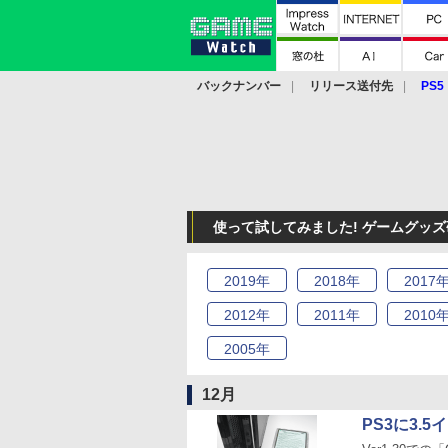
バックナンバー
リリース送付先
PS5
モバイル
eスポーツ
クラウド
PS
使って試してみました! ゲームグッズ研
2019
年
2018
年
2017
2012
年
2011
年
2010
2005
年
12月
PS3に3.