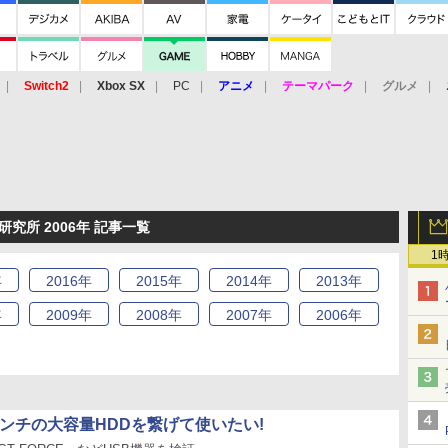
Switch2
Xbox SX
PC
アニメ
テーマパーク
グルメ
 Vita
3DS
アーケード
VR
究所 2006年 記事一覧
1
年
2016
年
2015
年
2014
年
2013
年
年
2009
年
2008
年
2007
年
2006
年
5インチの大容量HDDを繋げて使いたい!