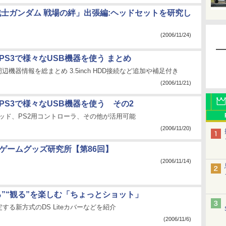
戦士ガンダム 戦場の絆」出張編:ヘッドセットを研究し
(2006/11/24)
:PS3で様々なUSB機器を使う まとめ
辺機器情報を総まとめ 3.5inch HDD接続など追加や補足付き
(2006/11/21)
:PS3で様々なUSB機器を使う その2
ッド、PS2用コントローラ、その他が活用可能
(2006/11/20)
 ゲームグッズ研究所【第86回】
(2006/11/14)
る”“観る”を楽しむ「ちょっとショット」
する新方式のDS Liteカバーなどを紹介
(2006/11/6)