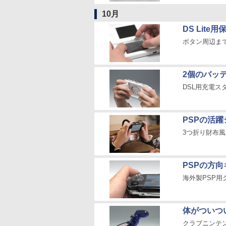
10月
DS Lit
ボタン周辺ま
2個のバッ
DSL用充電
PSPの活
3つ折り財布風
PSPの方
海外製PSP用
体がついつい
クラブニンテン