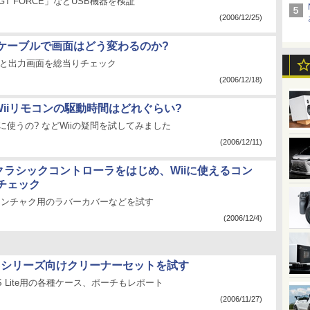
の「GT FORCE」などUSB機器を検証
(2006/12/25)
ケーブルで画面はどう変わるのか?
種と出力画面を総当りチェック
(2006/12/18)
:Wiiリモコンの駆動時間はどれぐらい?
に使うの? などWiiの疑問を試してみました
(2006/12/11)
:クラシックコントローラをはじめ、Wiiに使えるコン
チェック
/ヌンチャク用のラバーカバーなどを試す
(2006/12/4)
Sシリーズ向けクリーナーセットを試す
S Lite用の各種ケース、ポーチもレポート
(2006/11/27)