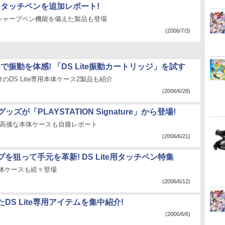
e専用タッチペンを追加レポート!
シャープペン機能を備えた製品も登場
(2006/7/3)
で振動を体感! 「DS Lite振動カートリッジ」を試す
のDS Lite専用本体ケース2製品も紹介
(2006/6/28)
ッズが「PLAYSTATION Signature」から登場!
る高価な本体ケースも自腹レポート
(2006/6/21)
を狙って手元を革新! DS Lite用タッチペン特集
用本体ケースも続々登場
(2006/6/12)
DS Lite専用アイテムを集中紹介!
(2006/6/6)