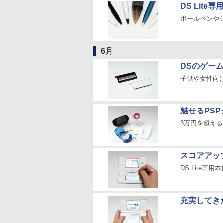
DS Lit
ボールペンや
6月
DSのゲーム
子供や女性向け
魅せるPSPグ
3万円を超え
スコアアップ
DS Lite専
充実してきた