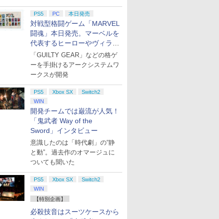
PS5
PC
本日発売
対戦型格闘ゲーム「MARVEL
闘魂」本日発売。マーベルを
代表するヒーローやヴィラン
たちが登場
「GUILTY GEAR」などの格ゲ
ーを手掛けるアークシステムワ
ークスが開発
PS5
Xbox SX
Switch2
WIN
開発チームでは巌流が人気！
「鬼武者 Way of the
Sword」インタビュー
意識したのは「時代劇」の“静
と動”。過去作のオマージュに
ついても聞いた
PS5
Xbox SX
Switch2
WIN
【特別企画】
必殺技音はスーツケースから