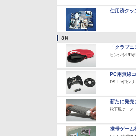
使用済グッ
8月
「クラブニ
ヒンジやL/R
PC用無線
DS Lite
新たに発売さ
靴下風ケース
携帯ゲーム