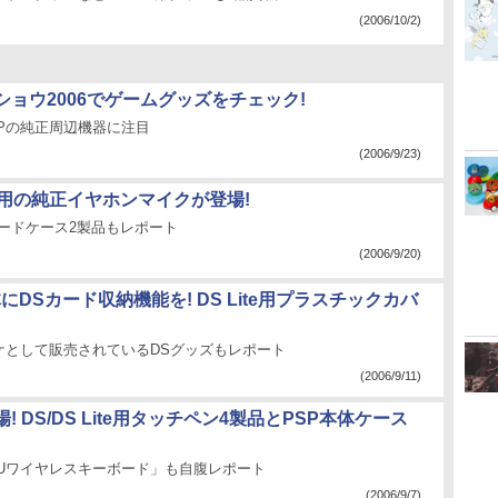
(2006/10/2)
ショウ2006でゲームグッズをチェック!
PSPの純正周辺機器に注目
(2006/9/23)
Lite用の純正イヤホンマイクが登場!
カードケース2製品もレポート
(2006/9/20)
本体にDSカード収納機能を! DS Lite用プラスチックカバ
ケとして販売されているDSグッズもレポート
(2006/9/11)
! DS/DS Lite用タッチペン4製品とPSP本体ケース
SUワイヤレスキーボード」も自腹レポート
(2006/9/7)