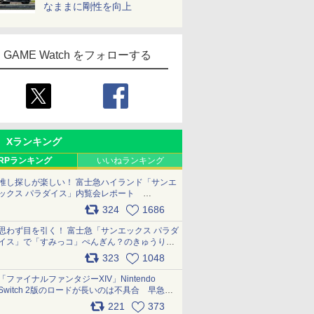
なままに剛性を向上
GAME Watch をフォローする
Xランキング
RPランキング
いいねランキング
推し探しが楽しい！ 富士急ハイランド「サンエ
ックス パラダイス」内覧会レポート
pic.x.com/p718c0QB0k
324
1686
思わず目を引く！ 富士急「サンエックス パラダ
イス」で「すみっコ」ぺんぎん？のきゅうりド
ッグを食べてみた イラストそのままのメニュ
323
1048
ー化に挑戦。これが意外にもおいしい
pic.x.com/Kgl04hZaeg
「ファイナルファンタジーXIV」Nintendo
Switch 2版のロードが長いのは不具合 早急に
アップデートできるよう対応中
221
373
pic.x.com/s9S3nRCAGa