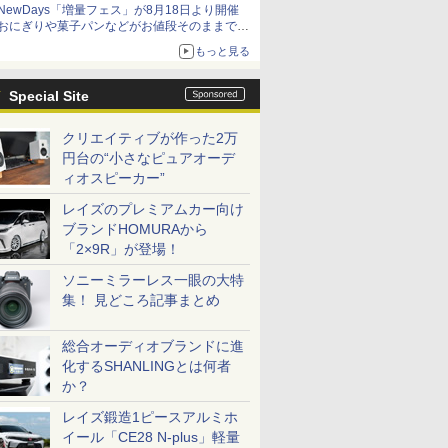
NewDays「増量フェス」が8月18日より開催
アイスカップに入ったスライムやわたぼう、ベ
おにぎりや菓子パンなどがお値段そのままで最
ビーサタンなどがオリジナルアートで登場
大50%増量！
もっと見る
Special Site
クリエイティブが作った2万
円台の“小さなピュアオーデ
ィオスピーカー”
レイズのプレミアムカー向け
ブランドHOMURAから
「2×9R」が登場！
ソニーミラーレス一眼の大特
集！ 見どころ記事まとめ
総合オーディオブランドに進
化するSHANLINGとは何者
か？
レイズ鍛造1ピースアルミホ
イール「CE28 N-plus」軽量