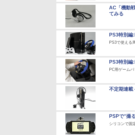
AC「機動
てみる
PS3特別編
PS3で使える周
PS3特別編
PC用ゲームパ
不定期連載
PSPで“撮
シリコンで固定