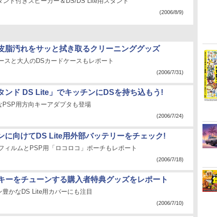
ンド付きスピーカー＆DS/DS Lite用スタンド
(2006/8/9)
皮脂汚れをサッと拭き取るクリーニンググッズ
専用ケースと大人のDSカードケースもレポート
(2006/7/31)
ンド DS Lite」でキッチンにDSを持ち込もう!
なPSP用方向キーアダプタも登場
(2006/7/24)
に向けてDS Lite用外部バッテリーをチェック!
用本体フィルムとPSP用「ロコロコ」ポーチもレポート
(2006/7/18)
向キーをチューンする購入者特典グッズをレポート
豊かなDS Lite用カバーにも注目
(2006/7/10)