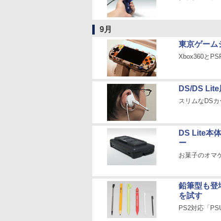
9月
東京ゲーム
Xbox360と
DS/DS 
スリムなDS
DS Lite
ー
お菓子のオマ
鉛筆型も登場
を試す
PS2対応「P