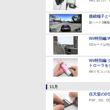
Ver1.30で
接続端子と
新ハード3機
Wii特別編
SDカードは何
Wii特別編
トローラを
Wiiリモコン
11月
任天堂のD
PSP、DS、D