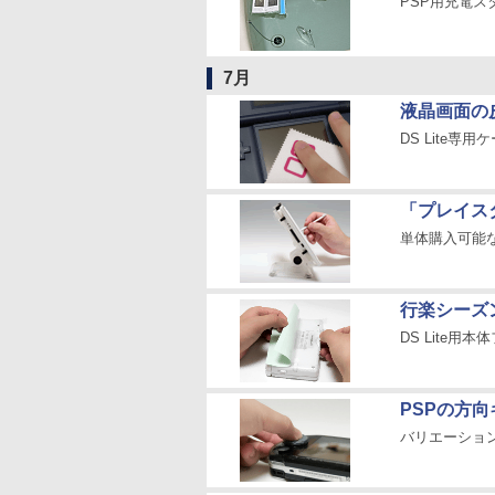
PSP用充電スタ
7月
液晶画面の
DS Lite
「プレイスタ
単体購入可能
行楽シーズン
DS Lite
PSPの方
バリエーション