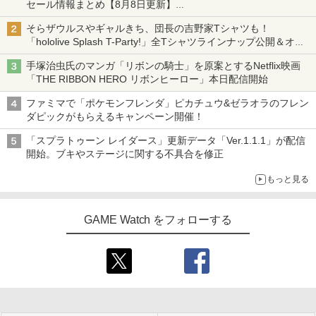
セール情報まとめ【8月8日更新】
ニンテンドーeショップでは「大神 絶景版」が67%オフで990円
そらザウルスやギャルきち、団長の吉野家Tシャツも！
「hololive Splash T-Party!」全Tシャツラインナップ公開＆オン
ライン販売開始
手塚治虫氏のマンガ「リボンの騎士」を原案とするNetflix映画
「THE RIBBON HERO リボンヒーロー」本日配信開始
ファミマで「ポケモンフレンダ」ピカチュウ&ゼラオラのフレン
ダピックがもらえるキャンペーン開催！
「スプラトゥーン レイダース」更新データ「Ver.1.1.1」が配信
開始。ブキやステージに関する不具合を修正
もっと見る
GAME Watch をフォローする