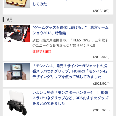
してみた
(2013/10/2)
9月
“ゲームグッズも進化し続ける。”「東京ゲーム
ショウ2013」特別編
次世代機の周辺機器や、「HMZ-T3W」、三和電子
のユニークな参考展示など盛りだくさん!!
連載第319回
(2013/9/20)
「モンハン4」発売!! サイバーガジェットの拡
張スラパつきグリップ、HORIの「モンハン4」
デザイングリップを使って試してみました
(2013/9/14)
いよいよ発売「モンスターハンター4」！ 拡張
スラパつきグリップなど、3DSおすすめグッズ
をまとめてみました
(2013/9/13)