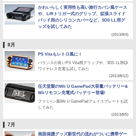
かわいらしく実用性も高い旅行カバン風ケース
や、L/Rトリガー式のグリップ、拡張スライド
パッド用のシリコンカバーなど、3DS LL用グ
ッズを試してみた
(2013/9/3)
8月
PS Vitaもレトロ風に！
バランスの良いPS Vita用グリップや、3DS LL用Qi
ワイヤレス充電も試してみた
(2013/8/12)
任天堂製のWii U GamePad大容量バッテリー&
Wiiリモコン充電式バッテリー登場!
ファミ○ン風Wii U GamePadフェイスプレートも試
してみた
(2013/8/5)
7月
画面保護グッズ新世代の流れがついに携帯ゲー