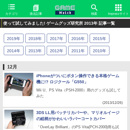
カテゴリ
過去記事
検索
Impressサイト
使って試してみました! ゲームグッズ研究所 2013年 記事一覧
2019
年
2018
年
2017
年
2016
年
2015
年
2014
年
2013
年
2012
年
2011
年
2010
年
2009
年
2008
年
2007
年
2006
年
2005
年
12月
iPhoneがついにボタン操作できる本格ゲーム
機に!? ロジクール「G550」
Wii U、PS Vita（PSH-2000）用のグッズも試して
みた
(2013/12/26)
3DS LL用バッテリカバーや、マリオルイージ
の絵柄がかわいいラバーコートカバー
「OverLay Brilliant」のPS Vita(PCH-2000)用も試