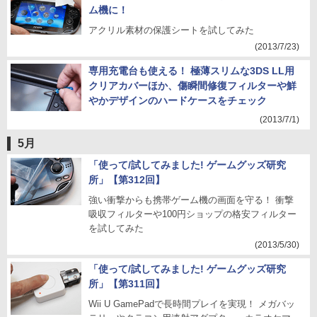
ム機に！
アクリル素材の保護シートを試してみた
(2013/7/23)
専用充電台も使える！ 極薄スリムな3DS LL用
クリアカバーほか、傷瞬間修復フィルターや鮮
やかデザインのハードケースをチェック
(2013/7/1)
5月
「使って/試してみました! ゲームグッズ研究
所」【第312回】
強い衝撃からも携帯ゲーム機の画面を守る！ 衝撃
吸収フィルターや100円ショップの格安フィルター
を試してみた
(2013/5/30)
「使って/試してみました! ゲームグッズ研究
所」【第311回】
Wii U GamePadで長時間プレイを実現！ メガバッ