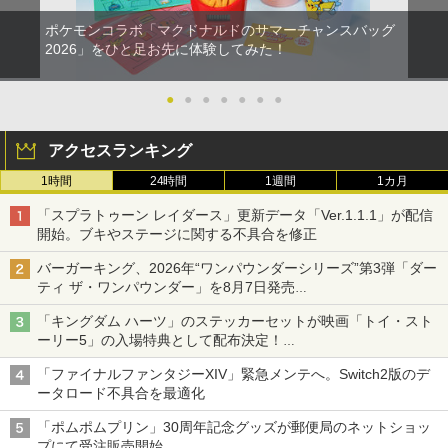
ポケモンコラボ「マクドナルドのサマーチャンスバッグ
2026」をひと足お先に体験してみた！
●
●
●
●
●
●
●
アクセスランキング
1時間
24時間
1週間
1カ月
「スプラトゥーン レイダース」更新データ「Ver.1.1.1」が配信
開始。ブキやステージに関する不具合を修正
バーガーキング、2026年“ワンパウンダーシリーズ”第3弾「ダー
ティ ザ・ワンパウンダー」を8月7日発売
「特製ガーリックマヨソース」を使用した超大型チーズバーガー
「キングダム ハーツ」のステッカーセットが映画「トイ・スト
ーリー5」の入場特典として配布決定！
本日8月7日より先着・数量限定で配布
「ファイナルファンタジーXIV」緊急メンテへ。Switch2版のデ
ータロード不具合を最適化
「ポムポムプリン」30周年記念グッズが郵便局のネットショッ
プにて受注販売開始