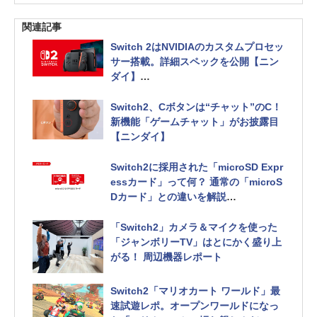
関連記事
Switch 2はNVIDIAのカスタムプロセッ
サー搭載。詳細スペックを公開【ニン
ダイ】
Steam Deck、PS5、Xbox SXとのス
ペックも比較
Switch2、Cボタンは“チャット”のC！
新機能「ゲームチャット」がお披露目
【ニンダイ】
Switch2に採用された「microSD Expr
essカード」って何？ 通常の「microS
Dカード」との違いを解説
最大読み込み速度は約9倍。互換性には
注意が必要
「Switch2」カメラ＆マイクを使った
「ジャンボリーTV」はとにかく盛り上
がる！ 周辺機器レポート
Switch2「マリオカート ワールド」最
速試遊レポ。オープンワールドになっ