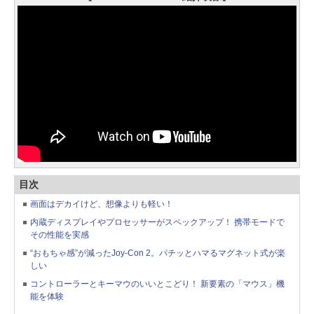
目次
画面はデカイけど、想像よりも軽い！
内蔵ディスプレイやプロセッサーがスペックアップ！ 携帯モードで
その性能を実感
“おもちゃ感”が減ったJoy-Con 2。パチッとハマるマグネット式が楽
しい
コントローラーとキーマウのいいとこどり！ 新要素の「マウス」機
能を体験