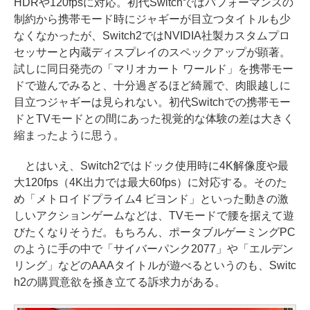
HDRや120fpsに対応。初代Switchではパフォーマンスの
制約から携帯モード時にジャギーが目立つタイトルも少
なくなかったが、Switch2ではNVIDIA社製カスタムプロ
セッサーと内蔵ディスプレイのスペックアップが顕著。
試しに同日発売の「マリオカート ワールド」を携帯モー
ドで遊んでみると、十分過ぎるほど綺麗で、肉眼越しに
目立つジャギーは見られない。初代Switchでの携帯モー
ドとTVモードとの間にあった視覚的な体験の差は大きく
縮まったように思う。
とはいえ、Switch2ではドック使用時に4K解像度や最
大120fps（4K出力では最大60fps）に対応する。そのた
め「メトロイドプライム4 ビヨンド」といった動きの激
しいアクションゲームなどは、TVモードで腰を据えて遊
びたくなりそうだ。もちろん、ポータブルゲーミングPC
のように手の中で「サイバーパンク2077」や「エルデン
リング」などのAAAタイトルが遊べるというのも、Switc
h2の購買意欲を掻き立てる訴求力がある。