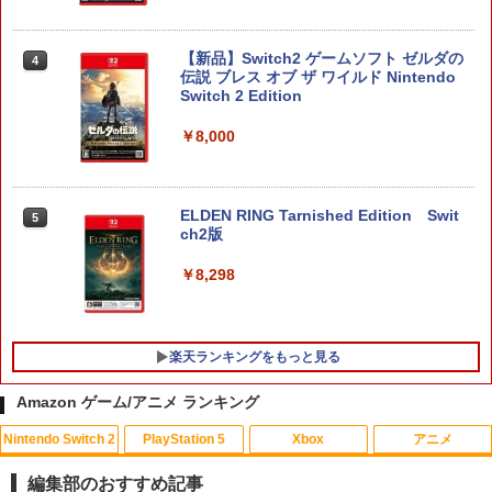
【新品】Switch2 ゲームソフト ゼルダの
4
伝説 ブレス オブ ザ ワイルド Nintendo
Switch 2 Edition
￥8,000
ELDEN RING Tarnished Edition Swit
5
ch2版
￥8,298
楽天ランキングをもっと見る
Amazon ゲーム/アニメ ランキング
Nintendo Switch 2
PlayStation 5
Xbox
アニメ
PS5 縦置きスタンド PlayStation5 / PS5
【中古】マリオパーティDS
【お買い物マラソン！ポイント5倍★8/1
1
1
1
Slim / PS5 Pro 用 縦置き スタンド 円形
1 01：59まで】 0174 中古BD＃ 魔法少
編集部のおすすめ記事
安定感UP ブラック ブルー シルバー グ
女まどか☆マギカ ポータブル スペシャ