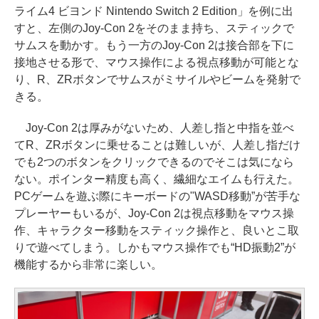
ライム4 ビヨンド Nintendo Switch 2 Edition」を例に出
すと、左側のJoy-Con 2をそのまま持ち、スティックで
サムスを動かす。もう一方のJoy-Con 2は接合部を下に
接地させる形で、マウス操作による視点移動が可能とな
り、R、ZRボタンでサムスがミサイルやビームを発射で
きる。
Joy-Con 2は厚みがないため、人差し指と中指を並べ
てR、ZRボタンに乗せることは難しいが、人差し指だけ
でも2つのボタンをクリックできるのでそこは気になら
ない。ポインター精度も高く、繊細なエイムも行えた。
PCゲームを遊ぶ際にキーボードの"WASD移動”が苦手な
プレーヤーもいるが、Joy-Con 2は視点移動をマウス操
作、キャラクター移動をスティック操作と、良いとこ取
りで遊べてしまう。しかもマウス操作でも“HD振動2”が
機能するから非常に楽しい。