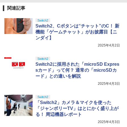
￥1,210
￥1,698
トローラー ミッドナイト ブラック(CFI-
ンラインコード版
ZCT2J01)
関連記事
￥8,580
￥2,618
￥9,000
￥10,737
Switch2
NewスーパーマリオブラザーズWii ノコ
劇場版「鬼滅の刃」無限城編 第一章 猗
5
4
【レビュー評価上昇中】 新型 PS5 Slim /
4
Switch2、Cボタンは“チャット”のC！ 新
ノコエアホッケー
窩座再来 完全生産限定版 [Blu-ray]
PS5 Pro 冷却ファン PS5スリム用 冷却
劇場版「鬼滅の刃」無限城編 第一章 猗
5
機能「ゲームチャット」がお披露目【ニ
ファン 自動温度検出 3段階風速調整 LED
【純正品】Xbox ワイヤレス コントロー
窩座再来(完全生産限定版)【Blu-ray】 [
ニンテンドープリペイド番号 5000円|オ
5
5
￥1,254
￥8,698
ンダイ】
ライト USB付き 低騒音 急速冷却 放熱
【純正品】DualSense ワイヤレスコン
ラー (カーボンブラック)
吾峠呼世晴 ]
ンラインコード版
5
プレステ5スリム用 ディスク/デジタル版
トローラー(CFI-ZCT2J)
2025年4月2日
対応 PS5 周辺機器 PS5 Pro 新型PS5
￥8,020
￥8,690
￥5,000
￥10,737
￥2,580
Switch2
【Amazon.co.jp限定】劇場版モノノ怪
5
Switch2に採用された「microSD Expres
第三章 蛇神 (オリジナル特典:オリジナル
sカード」って何？ 通常の「microSDカ
巾着＋メーカー特典:【坤と離】二振りの
ード」との違いを解説
剣、十翼より来たる！スタジオ描き下ろ
【送料無料】【PS5/PS5 Slim/PS5 Pro対
5
しイラストボード付) [DVD]
応】PS5 Slim 横置きスタンド 放熱改善
2025年4月3日
転倒防止 地震対策 傷付き防止 新型PS5
￥8,800
スタンド PS5/PS5 スリム 通常版とデジ
Switch2
タル版両対応 PS5周辺機器
「Switch2」カメラ＆マイクを使った
￥3,576
「ジャンボリーTV」はとにかく盛り上が
る！ 周辺機器レポート
2025年4月3日