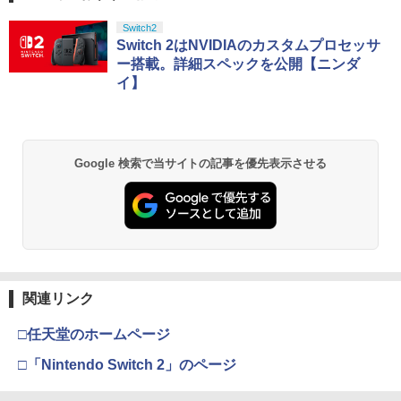
￥251
レー ゲームアクセサリー ◇ALW-P5216
ル映像収録 Blu-rayDisc
スプラトゥーン レイダース|オンライン
PlayStation 5 デジタル・エディション
【純正品】Xbox ワイヤレス コントロー
【Amazon.co.jp限定】劇場版モノノ怪
Switch2
【メール便】 | プレーステーション プレ
1
1
1
1
コード版
日本語専用 Console Language: Japan
ラー + USB-C® ケーブル
第三章 蛇神 (Amazon.co.jp限定オリジ
Switch 2はNVIDIAのカスタムプロセッサ
イステーション プレステ プレステ5 プレ
￥550
ese only (CFI-2200B01)
ナル三方背収納ケース付きコレクション)
イステーション5 スタンド 収納
ー搭載。詳細スペックを公開【ニンダ
(オリジナル特典:オリジナル巾着＋メー
￥5,832
￥8,300
イ】
【中古】ガンダムアサルトサヴァイブ P
カー特典:【坤と離】二振りの剣、十翼よ
2
￥55,000
￥1,380
SP the Best
り来たる！スタジオ描き下ろしイラスト
真奈美&ナミ スプライト【Blu-ray】 [ 有
2
ボード付) [Blu-ray]
村しのぶ ]
￥406
Xbox プリペイドカード 5,000円 デジタ
2
￥10,780
スプラトゥーン レイダース -Switch2
Beast of Reincarnation -PS5 【特典】
ルコード 【旧 Xbox ギフトカード】 [オ
2
PS5（CFI-2000）用 ホコリキャッチャ
2
￥4,400
2
Google 検索で当サイトの記事を優先表示させる
プロダクトコード 封入
ンラインコード]
ーII（ブラック） ANS-PSV031BK GA45
￥6,455
73201420831 アンサー【ゲーム周辺機
【中古】【PS4】ファークライ5
3
器】【PS5-CFI-2XXXシリーズ専用（通
￥7,286
￥5,000
劇場版「鬼滅の刃」無限城編 第一章 猗
常版/デジタル・エディション）】
2
窩座再来 通常版 [Blu-ray]
￥843
機動戦士ガンダム 閃光のハサウェイ(4K
3
￥1,600
ULTRA HD Blu-ray)【4K ULTRA HD】 [
￥3,964
小野賢章 ]
【純正品】Xbox ワイヤレス コントロー
3
Nintendo Switch 2(日本語・国内専用)
【純正品】ディスクドライブ(CFI-ZDD1
3
ラー (ロボット ホワイト)
3
J) PlayStation 5
関連リンク
￥5,601
￥55,871
【8/4-11 当店P5倍!&マラソン!】PS5 縦
￥7,681
3
【セット商品】Minecraft ぷっくりっ
4
￥11,849
置き スタンド 転倒防止 地震対策 傷付き
□任天堂のホームページ
たいシール クリーパー＆エンダーマン
劇場版「鬼滅の刃」無限城編 第一章 猗
3
防止 放熱改善 簡単取り付け Ps5 Slim/P
+ Minecraft ぷっくりったいシール モ
窩座再来 通常版 [DVD]
s5 Pro/Ps5 対応 プレイステーション5 P
□「Nintendo Switch 2」のページ
舞台「忍たま乱太郎」～みんなニコニ
4
チーフ
layStation 5
コ、はい、どうぞ!の段～【Blu-ray】 [
【純正品】Xbox 充電式バッテリー + US
4
￥3,523
【純正品】DualSense ワイヤレスコン
早川維織 ]
B-C ケーブル
ニンテンドープリペイド番号 9000円|オ
4
4