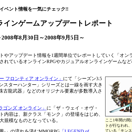
イベント情報を一気にチェック!!
ラインゲームアップデートレポート
2008年8月30日～2008年9月5日～
トやアップデート情報を1週間単位でレポートしていく「オン
されているオンラインRPGやカジュアルオンラインゲームな
ー フロンティア オンライン」
にて「シーズン3.5
モンスターハンター」シリーズとは一線を画す大き
特殊古龍武器」などのオリジナル要素が多数導入さ
ラゴンズ オンライン」
に「ザ・ウェイ・オヴ・
ト内容は、新クラス「モンク」の登場をはじめ、
大規模なものとなっている。
ここ1年間の間
トが行なわれ、
ている「モンス
美世界-」の流れを汲むMMORPG
「LEGEND of