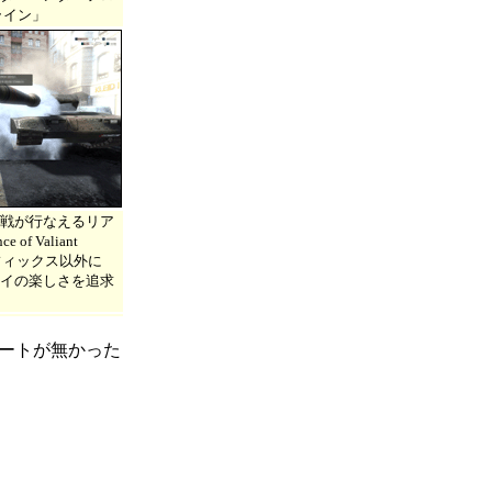
ライン」
対人戦が行なえるリア
 of Valiant
ラフィックス以外に
イの楽しさを追求
デートが無かった