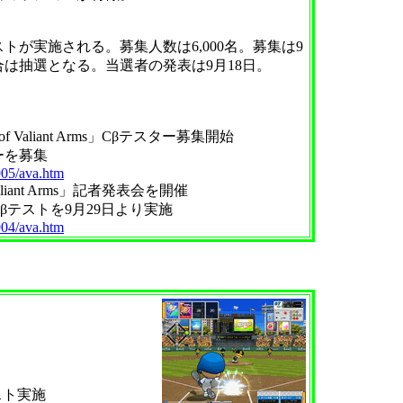
ストが実施される。募集人数は6,000名。募集は9
合は抽選となる。当選者の発表は9月18日。
f Valiant Arms」Cβテスター募集開始
ターを募集
905/ava.htm
aliant Arms」記者発表会を開催
βテストを9月29日より実施
904/ava.htm
スト実施