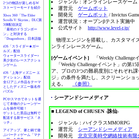
ジャンル：オンラインレースゲーム
2つの物語が楽しめるW
運営元
ゲームポット
ストーリーモードを紹介
開発元
ゲームポット
/ Invictus 
Xbox 360「The Elder
Scrolls V: Skyrim」DLC第
運営状況：オープンβテスト実施中
3弾配信決定
公式サイト
http://www.level-r.jp/
「最初のドラゴンボー
ン」と対決する
「Dragonborn」日本語版
物理エンジンを搭載し、カスタマイズ
ンラインレースゲーム。
iOS「スライダー★ガー
ルズ」配信
ウォータースライダー×
[ゲームイベント]
「Weekly Challen
美少女のレースアクショ
「Weekly Challengeイベント」
ンゲーム
ア、プロの3つの難易度別にそれぞれ
iOS「上海ディズニー エ
ジ」の条件を満たし、スクリーンショッ
ディション」配信
全12アニメ作品をテーマ
える。
《参照》
としたディズニー版名作
パズル
・
シーアンドシーメディア
PCやスマホでネットを通
じて本物のクレーンゲー
ムを操作可能！
■ LEGEND of CHUSEN -誅仙-
ゲットした景品は無料で
配送する新サービス「ネ
ジャンル：ハイクラスMMORPG
ッチ」
運営元
シーアンドシーメディア
アイアップ、箸と鍋で遊
ぶパーティゲーム「マナ
開発元
北京完美時空網絡技術有限公