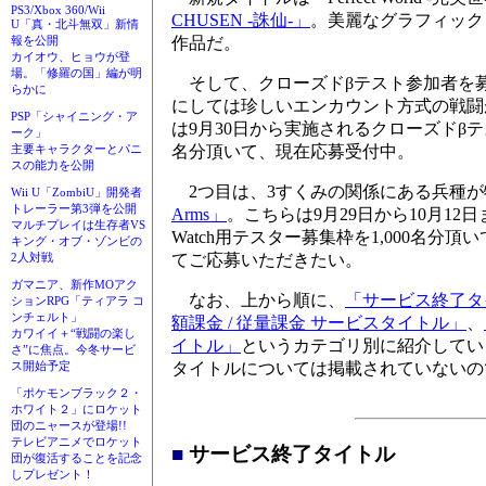
PS3/Xbox 360/Wii
CHUSEN -誅仙-」
。美麗なグラフィック
U「真・北斗無双」新情
作品だ。
報を公開
カイオウ、ヒョウが登
場。「修羅の国」編が明
そして、クローズドβテスト参加者を募
らかに
にしては珍しいエンカウント方式の戦闘が
PSP「シャイニング・ア
は9月30日から実施されるクローズドβテスト
ーク」
名分頂いて、現在応募受付中。
主要キャラクターとパニ
スの能力を公開
2つ目は、3すくみの関係にある兵種が
Wii U「ZombiU」開発者
トレーラー第3弾を公開
Arms」
。こちらは9月29日から10月12
マルチプレイは生存者VS
Watch用テスター募集枠を1,000名
キング・オブ・ゾンビの
てご応募いただきたい。
2人対戦
ガマニア、新作MOアク
なお、上から順に、
「サービス終了タ
ションRPG「ティアラ コ
ンチェルト」
額課金 / 従量課金 サービスタイトル」
、
カワイイ＋“戦闘の楽し
イトル」
というカテゴリ別に紹介してい
さ”に焦点。今冬サービ
タイトルについては掲載されていないの
ス開始予定
「ポケモンブラック２・
ホワイト２」にロケット
団のニャースが登場!!
テレビアニメでロケット
■
サービス終了タイトル
団が復活することを記念
しプレゼント！