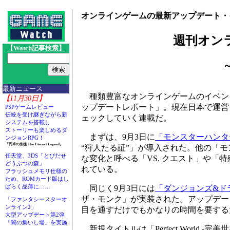
オンラインゲームの最新アップデート・
週刊オン
【Watch記事検索】
～
最新ニュース
種類豊富なオンラインゲームのイベン
【11月30日】
ップデートレポート」。現在日本で運営
PSPゲームレビュー
伝統を受け継ぎながら新
ェックしていく連載だ。
システムを搭載し
ストーリーも楽しめるダ
まずは、9月3日に
「モンスターハンタ
ンジョンRPG！
「円卓の生徒 The Eternal Legend」
“狩人たる証”」が導入された。他の「
任天堂、3DS「とびだせ
な変化と呼べる「VS. クエスト」や「
どうぶつの森」
れている。
フラッシュメモリ仕様の
ため、ROMカード版はし
ばらく品薄に……
同じく9月3日には
「ダンジョンズ&ド
ザ・モンク」が実装された。アップデー
「ファンタシースターオ
ンライン2」
目を通すだけでもかなりの時間を要する
大型アップデート第2弾
「闇の集いし場」を実施
新規タイトルは「Perfect World -完