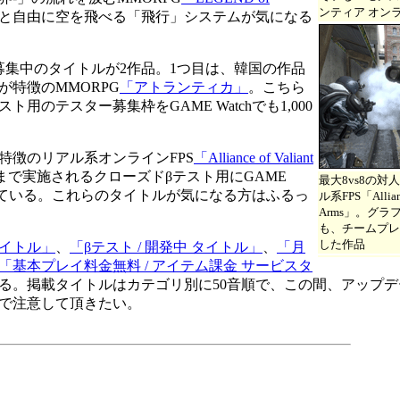
ンティア オン
と自由に空を飛べる「飛行」システムが気になる
集中のタイトルが2作品。1つ目は、韓国の作品
特徴のMMORPG
「アトランティカ」
。こちら
用のテスター募集枠をGAME Watchでも1,000
特徴のリアル系オンラインFPS
「Alliance of Valiant
日まで実施されるクローズドβテスト用にGAME
最大8vs8の
分頂いている。これらのタイトルが気になる方はふるっ
ル系FPS「Alliance
Arms」。グ
も、チームプレ
した作品
イトル」
、
「βテスト / 開発中 タイトル」
、
「月
「基本プレイ料金無料 / アイテム課金 サービスタ
る。掲載タイトルはカテゴリ別に50音順で、この間、アップ
で注意して頂きたい。