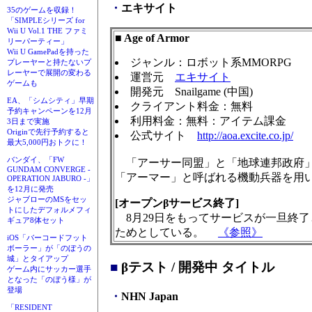
・
エキサイト
35のゲームを収録！
「SIMPLEシリーズ for
Wii U Vol.1 THE ファミ
■ Age of Armor
リーパーティー」
Wii U GamePadを持った
ジャンル：ロボット系MMORPG
プレーヤーと持たないプ
レーヤーで展開の変わる
運営元
エキサイト
ゲームも
開発元 Snailgame (中国)
EA、「シムシティ」早期
クライアント料金：無料
予約キャンペーンを12月
利用料金：無料：アイテム課金
3日まで実施
Originで先行予約すると
公式サイト
http://aoa.excite.co.jp/
最大5,000円おトクに！
バンダイ、「FW
「アーサー同盟」と「地球連邦政府」
GUNDAM CONVERGE -
「アーマー」と呼ばれる機動兵器を用
OPERATION JABURO -」
を12月に発売
ジャブローのMSをセッ
[オープンβサービス終了]
トにしたデフォルメフィ
8月29日をもってサービスが一旦終
ギュア8体セット
ためとしている。
《参照》
iOS「バーコードフット
ボーラー」が「のぼうの
城」とタイアップ
■
βテスト / 開発中 タイトル
ゲーム内にサッカー選手
となった「のぼう様」が
登場
・
NHN Japan
「RESIDENT