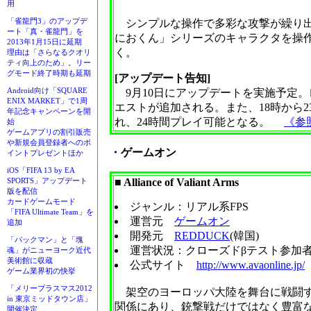
用
「雀龍門3」のアップデ
シンプルな操作で多彩な攻撃が繰り出
ート「真・雀龍門」を
におくん」シリーズのキャラクタを操
2013年1月15日に延期
く。
理由は「さらなるクオリ
ティ向上のため」。リー
グモード終了時期も延期
[アップデート告知]
Android向け「SQUARE
9月10日にアップデートを実施予定。
ENIX MARKET」で1周
エストが追加される。また、18時から
年記念キャンペーンを開
れ、24時間プレイ可能となる。
《参
始
ゲームアプリの割引販売
や新規会員登録者へのポ
・
ゲームオン
イントプレゼントほか
iOS「FIFA 13 by EA
■ Alliance of Valiant Arms
SPORTS」アップデート
版を配信
カードゲームモード
ジャンル：リアル系FPS
「FIFA Ultimate Team」を
運営元
ゲームオン
追加
開発元
REDDUCK
(韓国)
「パックマン」と「塊
運営状況：クローズドβテスト参加
魂」がニューヨーク近代
美術館に収蔵
公式サイト
http://www.avaonline.jp/
ゲーム業界初の快挙
「メリープラスマス2012
架空のヨーロッパ大陸を舞台に戦闘する
in 東京ミッドタウン店」
関係にあり、銃撃戦だけではなく豊富
開催決定