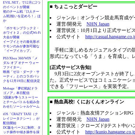
EVIL.NET」で12月に2つ
■ ちょこっとダービー
のイベントが開催
初のチーム戦「[3人チー
ム戦]狙いを定めろ！」ほ
ジャンル：オンライン競走馬育成ゲ
か
運営/開発元
NHN Japan
「ポケモンブラック２・
運営状況：10月1日より正式サービ
ホワイト２」の公式Wi-Fi
公式サイト
http://casual.hangame.co.
大会が開催
イーブイとその進化形ポ
ケモンのみが参加可能な
手軽に楽しめるカジュアルタイプの競
「イーブイカップ」
形式になっている「うま」を育成し、
PS3/Xbox 360/WIN「メ
ダル オブ オナー ウォー
[正式サービス告知]
ファイター」
映画「ゼロ・ダーク・サ
9月3日に2次オープンテストが終了し
ーティ」とのコラボパッ
た。正式サービスではコミュニケーシ
クを12月19日に配信決定
できる「フリーレース」を実装予定
Mobage「夢幻戦紀ドラ
ゴノア」本日配信
3国家が争うストーリー
■ 熱血高校! くにおくんオンライン
とチームバトルを組み合
わせたソーシャルゲーム
ジャンル：熱血友情アクションRPG
iOS「CRAZY TAXI（ク
運営/開発元
NHN Japan
レイジータクシー）」が
配信開始
運営状況：クローズドβテスト中(ハ
DC版をベースに制作、タ
公式サイト
http://kunio.hangame.co.j
ッチ操作や傾き操作を採