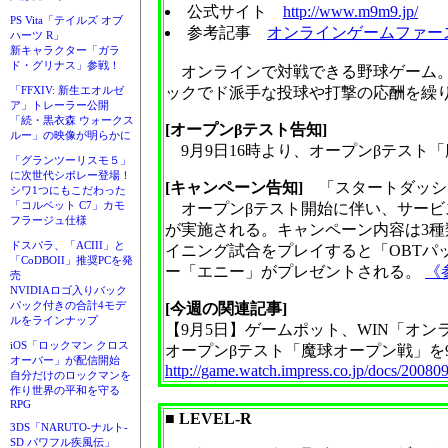
公式サイト
http://www.m9m9.jp/
PS Vita「テイルズ オブ
参考記事
オンラインゲームファー
ハーツ R」
新キャラクター「ガラ
ド・グリナス」参戦！
オンラインで対戦できる野球ゲーム。
ックでド派手な投球や打撃の応酬を繰
「FFXIV: 新生エオルゼ
ア」トレーラー公開
「続・黒衣森 ウォークス
[オープンβテスト告知]
ルー」の映像が明らかに
9月9日16時より、オープンβテスト
「グランツーリスモ５」
に次世代シボレー登場！
[キャンペーン告知]
「スタートダッシ
シワ1つにもこだわった
「コルベット C7」カモ
オープンβテスト開始に伴い、サービ
フラージュ仕様
が実施される。キャンペーン内容は3種
ドスパラ、「ACIII」と
イニング試合をプレイすると「OBTパ
「CoDBOII」推奨PCを発
ー「エニー」がプレゼントされる。
《
売
NVIDIAロゴ入りバック
パック付きの合計4モデ
[今週の関連記事]
ルをラインナップ
【9月5日】ゲームポット、WIN「オン
iOS「ロックマン クロス
オープンβテスト「魔球オープン戦」を
オーバー」が配信開始
http://game.watch.impress.co.jp/docs/2008
自分だけのロックマンを
作り世界の平和を守る
RPG
■ LEVEL-R
3DS「NARUTO-ナルト-
SD パワフル疾風伝」