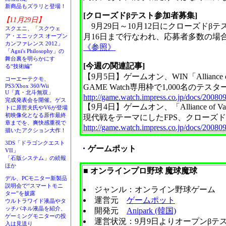
新商品もズラリと登場！
[クローズドβテスト参加者募集]
【11月29日】
9月29日～10月12日にクローズドβテ
スクエニ、「スクウェ
月16日まで行なわれ、応募者多数の場
ア・エニックス オープン
カンファレンス 2012」
《参照》
「Agni's Philosophy」の
舞台裏を明らかにす
[今週の関連記事]
る“技術編”
【9月5日】ゲームオン、WIN「Alliance o
コーエーテクモ、
GAME Watch専用枠で1,000名のテス
PS3/Xbox 360/Wii
U「真・北斗無双」
http://game.watch.impress.co.jp/docs/20080
完成発表会を開催。ゲス
【9月4日】ゲームオン、「Alliance of V
トに原哲夫氏やV6が登場
初映像化となる原作最終
現代戦をテーマにしたFPS、クローズド
章までを、爽快感重視で
http://game.watch.impress.co.jp/docs/20080
描いたアクション大作！
3DS「ドラゴンクエスト
・
ゲームポット
VII」
「石版システム」の続報
ほか
■ オンラインプロ野球 魔球魔球
デル、PCモニター新製品
説明会で“スマートモニ
ジャンル：オンライン野球ゲーム
ター”を披露
運営元
ゲームポット
ウルトラワイド液晶やタ
ッチパネル液晶を紹介、
開発元
Anipark (韓国)
ゲーミングモニターの投
運営状況：9月9日よりオープンβテ
入は見送り