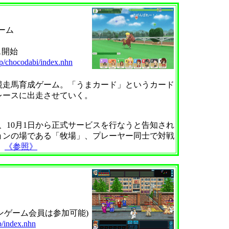
ーム
ス開始
jp/chocodabi/index.nhn
走馬育成ゲーム。「うまカード」というカード
レースに出走させていく。
、10月1日から正式サービスを行なうと告知され
ョンの場である「牧場」、プレーヤー同士で対戦
。
《参照》
ンゲーム会員は参加可能)
p/index.nhn