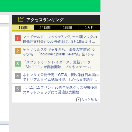
アクセスランキング
1時間
24時間
1週間
1カ月
マクドナルド、マックデリバリーの朝マックの
最低注文料金が500円値上げ。8月18日より
1,500円から受付
そらザウルスやギャルきち、団長の吉野家Tシ
ャツも！「hololive Splash T-Party!」全Tシャツ
ラインナップ公開＆オンライン販売開始
「スプラトゥーン レイダース」更新データ
「Ver.1.1.1」が配信開始。ブキやステージに関
する不具合を修正
ネトフリで公開予定「GTA6」新映像は日本国内
でもリアルタイム試聴可能。しかも日本語字幕
付き
「ポムポムプリン」30周年記念グッズが郵便局
Netflixから公式回答あり
のネットショップにて受注販売開始
「おもちもちもちクッション」など今年だけの
もっと見る
限定商品が登場