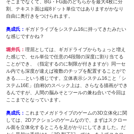
そこまでなくて、BG・FG面のどちらかを最大4枚に分
割、テキスト面は縦8ドット単位ではありますがかなり
自由に奥行きをつけられます。
奥成氏：
ギガドライブをシステム16に持ってきたみたい
な感じですかね？
堀井氏：
理屈としては、ギガドライブからちょっと増え
た感じで、セル単位で任意の4段階の深度に割り当てる
ことができ、（指定するのに制限が付きますが）同一セ
ル内でも深度が違えば複数のチップを配置することがで
きる……という感じです。立体表示システム16こと「シ
ステム16E」(自称)のスペック上は、さらなる描画ができ
るんですが、人間の脳みそとツールの兼ね合いで今回は
ここまでとなっています。
奥成氏：
これまでメガドライブのゲームの3D立体化に関
しては、2Dアクションのゲームなので、まずはスクロー
ル面を立体化するところを足がかりにしてきました。だ