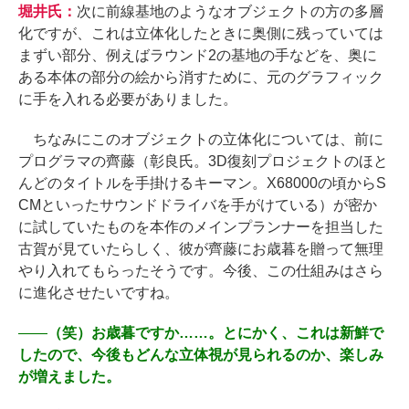
堀井氏：
次に前線基地のようなオブジェクトの方の多層
化ですが、これは立体化したときに奥側に残っていては
まずい部分、例えばラウンド2の基地の手などを、奥に
ある本体の部分の絵から消すために、元のグラフィック
に手を入れる必要がありました。
ちなみにこのオブジェクトの立体化については、前に
プログラマの齊藤（彰良氏。3D復刻プロジェクトのほと
んどのタイトルを手掛けるキーマン。X68000の頃からS
CMといったサウンドドライバを手がけている）が密か
に試していたものを本作のメインプランナーを担当した
古賀が見ていたらしく、彼が齊藤にお歳暮を贈って無理
やり入れてもらったそうです。今後、この仕組みはさら
に進化させたいですね。
――
（笑）お歳暮ですか……。とにかく、これは新鮮で
したので、今後もどんな立体視が見られるのか、楽しみ
が増えました。