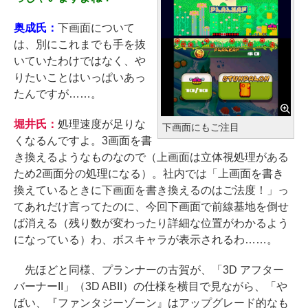
奥成氏：
下画面について
は、別にこれまでも手を抜
いていたわけではなく、や
りたいことはいっぱいあっ
たんですが……。
堀井氏：
処理速度が足りな
下画面にもご注目
くなるんですよ。3画面を書
き換えるようなものなので（上画面は立体視処理がある
ため2画面分の処理になる）。社内では「上画面を書き
換えているときに下画面を書き換えるのはご法度！」っ
てあれだけ言ってたのに、今回下画面で前線基地を倒せ
ば消える（残り数が変わったり詳細な位置がわかるよう
になっている）わ、ボスキャラが表示されるわ……。
先ほどと同様、プランナーの古賀が、「3D アフター
バーナーII」（3D ABII）の仕様を横目で見ながら、「や
ばい、『ファンタジーゾーン』はアップグレード的なも