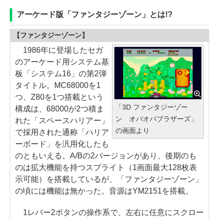
アーケード版「ファンタジーゾーン」とは!?
【ファンタジーゾーン】
1986年に登場したセガ
のアーケード用システム基
板「システム16」の第2弾
タイトル。MC68000を1
つ、Z80を1つ搭載という
「3D ファンタジーゾー
構成は、68000が2つ積ま
ン オパオパブラザーズ」
れた「スペースハリアー」
の画面より
で採用された通称「ハリア
ーボード」を汎用化したも
のともいえる。A/Bの2バージョンがあり、後期のも
のは拡大機能を持つスプライト（1画面最大128枚表
示可能）を搭載しているが、「ファンタジーゾーン」
の頃には機能は無かった。音源はYM2151を搭載。
1レバー2ボタンの操作系で、左右に任意にスクロー