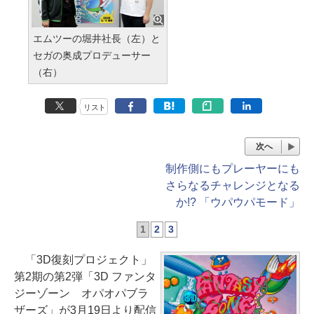
エムツーの堀井社長（左）と
セガの奥成プロデューサー
（右）
リスト
次へ
制作側にもプレーヤーにも
さらなるチャレンジとなる
か!? 「ウパウパモード」
1
2
3
「3D復刻プロジェクト」
第2期の第2弾「3D ファンタ
ジーゾーン オパオパブラ
ザーズ」が3月19日より配信