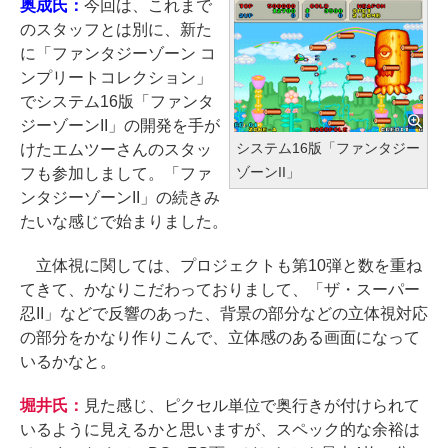
奥成氏：
今回は、これまで
のスタッフとは別に、新た
に「ファンタジーゾーン コ
ンプリートコレクション」
でシステム16版「ファンタ
ジーゾーンII」の開発を手が
システム16版「ファンタジー
けたエムツーさんのスタッ
ゾーンII」
フも参加しまして。「ファ
ンタジーゾーンII」の続きみ
たいな感じで始まりました。
立体視に関しては、プロジェクトも第10弾と数を重ね
てきて、かなりこだわっておりまして、「ザ・スーパー
忍II」などで反響のあった、背景の部分などの立体視対応
の部分をかなり作りこんで、立体感のある画面になって
いるかなと。
堀井氏：
見た感じ、ピクセル単位で奥行きが付けられて
いるように見えるかと思いますが、スペック的な余裕は