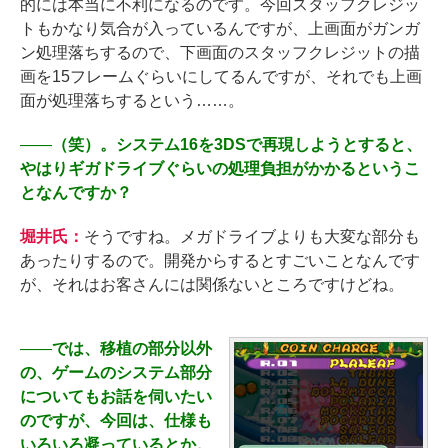
的には本当に不利になるのです。今回スタッフクレジッ
トもかなり気合が入っているんですが、上画面がガンガ
ン処理落ちするので、下画面のスタッフクレジットの描
画を15フレームぐらいにしてるんですが、それでも上画
面が処理落ちするという……。
――
（笑）。システム16を3DSで再現しようとすると、
やはりギガドライブぐらいの処理負担がかかるというこ
となんですか？
堀井氏：
そうですね。メガドライブよりも大変な部分も
あったりするので。開発からするとすごいことなんです
が、それはお客さんには関係ないところですけどね。
――
では、移植の部分以外
の、ゲームのシステム部分
についてもお話を伺いたい
のですが、今回は、仕様も
いろいろ凝っているとか。