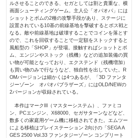
ルさせることのできる、セガとしては割と貴重な、横
画面シューティングゲーム。主人公「オパオパ」には
ショットとボムの2種の攻撃手段があり、ステージに
設置されている10基の前線基地を撃破するとボス戦と
なる。敵や前線基地は破壊することでコインを落とす
ので、これを回収することで一定額をストックすると
風船型の「SHOP」が登場。接触すればショットとボ
ム、エンジンやストック（残機）などの追加装備の買
い物が可能となっており、エクステンド（残機増加）
も買い物のみで行なうなど、独自性を出していた。R
OMバージョンは細かくは4つあるが、「3D ファンタ
ジーゾーン オパオパブラザーズ」にはOLD/NEWの
2バージョンが収録されている。
本作はマークIII（マスターシステム）、ファミコ
ン、PCエンジン、X68000、セガサターンなどなど、
数多くの家庭用ゲーム機に移植されてきた。エムツー
による移植はプレイステーション 2向けの「SEGA A
GES 2500 Vol.33 ファンタジーゾーン コンプリート