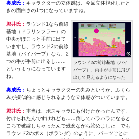
奥成氏：
キャラクターの立体感は、今回立体視化したと
きの面白さの1つになっていますね。
堀井氏：
ラウンド1なら前線
基地（ドラリンフラー）の
中央がぽこっと手前に出て
いますし、ラウンド2の前線
基地（バイバープ）なら、2
つの手が手前に出るし……
ラウンド2の前線基地（バイ
というようになっています
バープ）。両手が手前に飛び
ね。
出して見えるようになった
奥成氏：
ちょっとキャラクターの丸みというか、ふくら
みが擬似的に感じられるような立体感がついています。
堀井氏：
本当は、ボスキャラにも付けたかったんです。
付けられたんですけれども……倒してバラバラになると
ころで破綻しちゃったんで残念ながら諦めました。でも
ラウンド2のボス（ボランダ）のように、パーツごとに