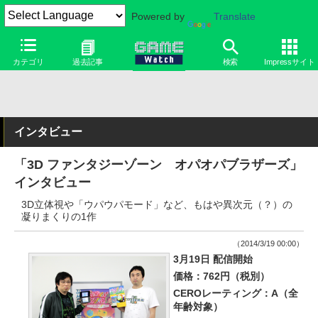
Powered by
Translate
カテゴリ
過去記事
検索
Impressサイト
インタビュー
「3D ファンタジーゾーン オパオパブラザーズ」
インタビュー
3D立体視や「ウパウパモード」など、もはや異次元（？）の
凝りまくりの1作
（2014/3/19 00:00）
3月19日 配信開始
価格：762円（税別）
CEROレーティング：A（全
年齢対象）