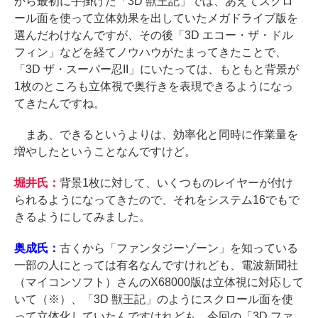
から最初に手掛けた「3D 獣王記」では、あえてスクロ
ール面を使って立体効果を出していたメガドライブ版を
選んだわけなんですが、その後「3D エコー・ザ・ドル
フィン」などを経てノウハウがたまってきたことで、
「3D ザ・スーパー忍II」にいたっては、もともと背景が
1枚のところも立体視で奥行きを表現できるようになっ
てきたんですね。
まあ、できるというよりは、効率化と同時に作業量を
増やしたということなんですけど。
堀井氏：
背景1枚に対して、いくつものレイヤーが付け
られるようになってきたので、それをシステム16でもで
きるようにしてみました。
奥成氏：
古くから「ファンタジーゾーン」を知っている
一部の人にとっては有名なんですけれども、電波新聞社
（マイコンソフト）さんのX68000版は立体視に対応して
いて（※）、「3D 獣王記」のようにスクロール面を使
って立体化していたんですけれども、今回の「3D ファ