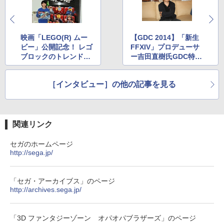
【中古】ONE PIECE 海賊無双4
【純正品】Xbox 充電式バッテリー + US
4
4
￥8,408
ボード付) [Blu-ray]
B-C ケーブル
【純正品】DualSense ワイヤレスコン
ニンテンドープリペイド番号 9000円|オ
4
￥1,981
4
￥10,780
トローラー ミッドナイト ブラック(CFI-
ンラインコード版
￥2,618
ZCT2J01)
映画「LEGO(R) ムー
【GDC 2014】「新生
ビー」公開記念！ レゴ
FFXIV」プロデューサ
￥9,000
舞台「忍たま乱太郎」～みんなニコニ
5
￥10,737
ブロックのトレンドは
ー吉田直樹氏GDC特別
コ、はい、どうぞ!の段～【Blu-ray】 [
劇場版「鬼滅の刃」無限城編 第一章 猗
4
早川維織 ]
子供向け？ 大人向け？
インタビュー
窩座再来 完全生産限定版 [Blu-ray]
Switch2 ケース 即納 パステルカラー か
【国内正規品】Thrustmaster スラスト
5
5
わいい Nintendo スイッチ2 対応 スイッ
マスター TH8S シフター - PC、PS4、P
ニンテンドープリペイド番号 5000円|オ
￥8,580
［インタビュー］の他の記事を見る
5
￥8,698
チ スイッチツー ニンテンドー カバー ポ
【純正品】DualSense ワイヤレスコン
S5、PS5 Pro、Xbox One、Xbox Serie
ンラインコード版
5
ーチ ストラップ 新型 ジョイコン ソフト
トローラー(CFI-ZCT2J)
s X|S 対応の高精度 H パターン シフター
ケーブル 収納可能 クリスマス ギフト プ
￥5,000
レゼント 送料無料
￥10,737
￥14,141
関連リンク
『映画 ラブライブ！蓮ノ空女学院スクー
5
￥2,100
ルアイドルクラブ Bloom Garden Part
セガのホームページ
y』Blu-ray（特装限定版）
http://sega.jp/
￥8,589
「セガ・アーカイブス」のページ
http://archives.sega.jp/
「3D ファンタジーゾーン オパオパブラザーズ」のページ