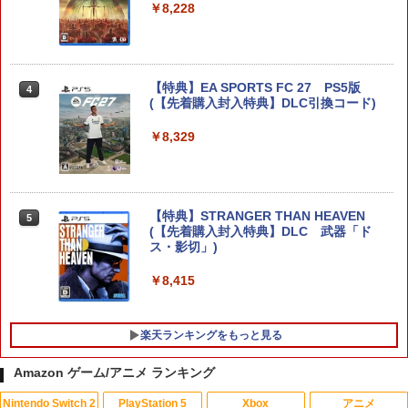
￥9,660
￥8,228
任天堂 ［Switch2］ Nintendo Switch2
4
【特典】EA SPORTS FC 27 PS5版
Proコントローラー スイッチ2 プロコン
4
(【先着購入封入特典】DLC引換コード)
トローラー プロコン BEE-A-FSSKA
￥8,329
￥9,890
【特典】KINGDOM HEARTS Collectio
5
【特典】STRANGER THAN HEAVEN
n [I~III] Switch2版(【Switch2版購入封
5
(【先着購入封入特典】DLC 武器「ド
入特典】キーブレード「LONG NIGHT
ス・影切」)
(ロングナイト)」)
￥8,415
￥9,900
楽天ランキングをもっと見る
Amazon ゲーム/アニメ ランキング
Nintendo Switch 2
PlayStation 5
Xbox
アニメ