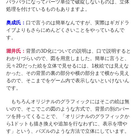
バラバラになってパーツ単位で破綻しないものは、立体
処理を付けているものもありますよ。
奥成氏：
口で言うのは簡単なんですが、実際はギガドラ
イブよりもさらにめんどくさいことをやっているんで
す。
堀井氏：
背景の3D化についての説明は、口で説明すると
わかりづらいので、図を用意しました。簡単に言うと、
元々2Dだった絵を立体で見せるには、1枚絵では見えな
かった、その背景の裏の部分や横の部分まで横から見え
るので、そこまでをゲーム内で表示しないといけないん
です。
もちろんオリジナルのグラフィックにはそこの絵は無
いので、そこでこの図のような方式で、背景の別のパー
ツを持ってくることで、「オリジナルのグラフィックか
ら1ドットも描き換えや追加を行なわずに、表示を増や
す」という、パズルのような方法で立体にしています。