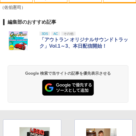
【中古】「俺の妹がこんなに可愛いわけ
ゾンビランドサガLIVE～フランシュシュ
1
1
（佐伯憲司）
がない ポータブル」ずっとこのまま♪パ
ゆめぎんがフェスティバル～【Blu-ra
ック( 特典なし ) - PSP
y】 [ (V.A.) ]
編集部のおすすめ記事
スプラトゥーン レイダース|オンライン
PlayStation 5 デジタル・エディション
【純正品】Xbox ワイヤレス コントロー
劇場版「鬼滅の刃」無限城編 第一章 猗
1
1
1
1
￥549
￥7,920
コード版
日本語専用 Console Language: Japan
ラー + USB-C® ケーブル
窩座再来 通常版 [Blu-ray]
ese only (CFI-2200B01)
3DS
AC
その他
￥5,832
￥8,300
￥3,982
「アウトラン オリジナルサウンドトラッ
￥55,000
ク」Vol.1～3、本日配信開始！
【中古】メガドライブソフト ヴァーミリ
舞台「文豪とアルケミスト 余計者ノ挽
2
2
オン
歌」【Blu-ray】 [ 平野良 ]
【純正品】Xbox ワイヤレス コントロー
2
￥900
￥8,006
スプラトゥーン レイダース -Switch2
劇場版「鬼滅の刃」無限城編 第一章 猗
Beast of Reincarnation -PS5 【特典】
ラー (ロボット ホワイト)
2
2
2
窩座再来 通常版 [DVD]
プロダクトコード 封入
Google 検索で当サイトの記事を優先表示させる
￥6,447
￥7,681
￥3,523
￥7,286
『劇場版ハイキュー!! ゴミ捨て場の決
3
任天堂 『とびだせ どうぶつの森 amiibo
戦』 豪華版【Blu-ray】 [ 古舘春一 ]
3
+』amiiboカード【サンリオキャラクタ
ーズコラボ】 [NVL-E-ME2B アミーボカ
【純正品】Xbox ワイヤレス コントロー
3
￥8,030
ード サンリオコラボ]
ラー (カーボンブラック)
Nintendo Switch 2(日本語・国内専用)
【Amazon.co.jp限定】劇場版モノノ怪
【純正品】ディスクドライブ(CFI-ZDD1
3
3
3
第三章 蛇神 (Amazon.co.jp限定オリジ
J) PlayStation 5
￥330
￥8,020
ナル三方背収納ケース付きコレクション)
￥55,491
ゴールデンカムイ 第十五巻(初回限定版)
4
(オリジナル特典:オリジナル巾着＋メー
￥11,849
【Blu-ray】 [ 野田サトル ]
カー特典:【坤と離】二振りの剣、十翼よ
り来たる！スタジオ描き下ろしイラスト