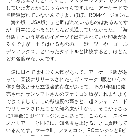
ているお客さんというのは、マスターシステムでプレイ
していた方とかになっちゃうんですよね。アーケードで
当時遊ばれていないんですよ。ほぼ。ROMバージョンに
「海外版（USA版）」と呼ばれているものはあるんです
が、日本に比べるとほとんど流通していなかった。「海
外版」という基板のイメージで出荷されていた印象があ
るんですが、出てはいるものの、「獣王記」や「ゴール
デンアックス」といったタイトルと比較すると、ほとん
ど知名度がないんです。
逆に日本ではすごく人気があって。アーケード版があ
って、直後にリリースされたセガ・マークIII版という本
体を普及させた立役者的存在があって、その1年後に発
売されたサンソフトさんのファミコン版がこれまたよく
できてまして。この移植度の高さと、超メジャーハード
でリリースされたことで知名度が上がり、そこからさら
に1年後にはPCエンジン版もあって、こちらも「スペー
スハリアー」と同様に、知名度を上げることに貢献して
いるんです。マークIII、ファミコン、PCエンジンと8ビ