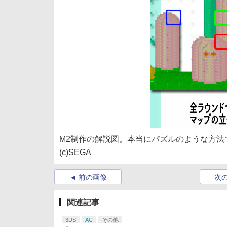
M2制作の解説図。本当にパズルのような方
(c)SEGA
前の画像
次
関連記事
3DS
AC
その他