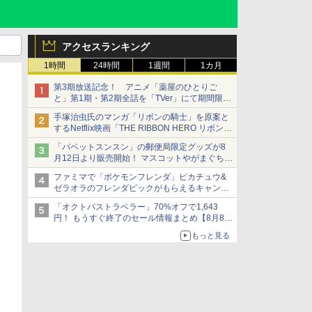
アクセスランキング
1時間
24時間
1週間
1カ月
第3期放送記念！ アニメ「薬屋のひとりご
と」第1期・第2期全話を「TVer」にて期間限定
で順次無料配信開始
手塚治虫氏のマンガ「リボンの騎士」を原案と
するNetflix映画「THE RIBBON HERO リボンヒ
ーロー」本日配信開始
「パペットスンスン」の郵便局限定グッズが8
月12日より販売開始！ マスコットやがまぐち、
レターセットなどが登場
ファミマで「ポケモンフレンダ」ピカチュウ&
ゼラオラのフレンダピックがもらえるキャンペ
ーン開催！
「オクトパストラベラー」70%オフで1,643
円！ もうすぐ終了のセール情報まとめ【8月8日
更新】
もっと見る
ニンテンドーeショップでは「大神 絶景版」が
67%オフで990円