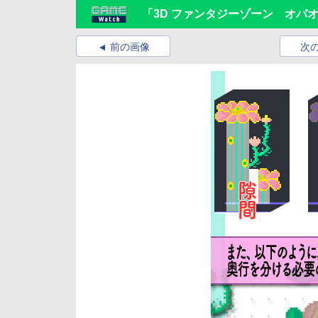
「3D ファンタジーゾーン オパ
前の画像
次