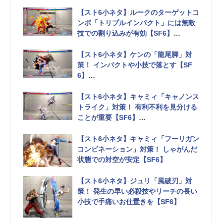
キャラによって有効な距離が違うので
要確認
【スト6小ネタ】ルークのターゲットコ
ンボ「トリプルインパクト」には無敵
技での割り込みが有効【SF6】
ドライブインパクトはハイリスク
【スト6小ネタ】ケンの「龍尾脚」対
策！ インパクトや小技で落とす【SF
6】
返せなくても必ず立ちガードを
【スト6小ネタ】キャミィ「キャノンス
トライク」対策！ 有利不利を見分ける
ことが重要【SF6】
まずは立ちガードで見極め
【スト6小ネタ】キャミィ「フーリガン
コンビネーション」対策！ しゃがんだ
状態での対空が安定【SF6】
【スト6小ネタ】ジュリ「風破刃」対
策！ 発生の早い必殺技やリーチの長い
小技で手痛いお仕置きを【SF6】