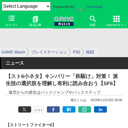
Powered by
Translate
カテゴリ
過去記事
検索
Impressサイト
GAME Watch
プレイステーション
PS5
格闘
ニュース
【スト6小ネタ】キンバリー「疾駆け」対策！ 派
生技の選択肢を理解し有利に読み合おう【SF6】
弧空からの派生はバックジャンプやバックステップ
堀江くらは
2023年11月23日 00:00
リスト
【ストリートファイター6】