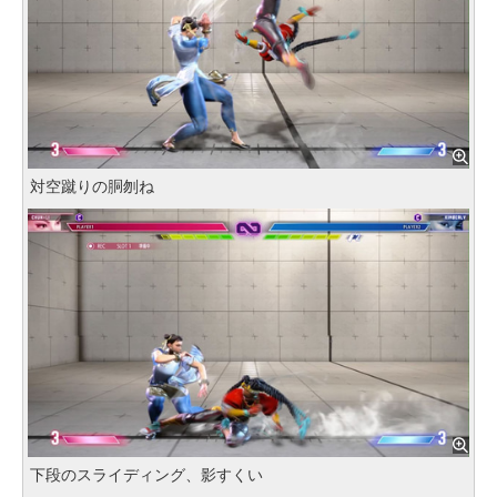
対空蹴りの胴刎ね
下段のスライディング、影すくい