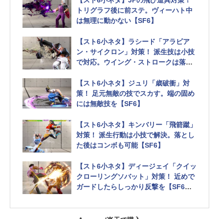
【スト6小ネタ】JPの飛び道具対策！
トリグラフ後に前ステ。ヴィーハト中
は無理に動かない【SF6】
【スト6小ネタ】ラシード「アラビア
ン・サイクロン」対策！ 派生技は小技
で対応。ウイング・ストロークは落と
す【SF6】
【スト6小ネタ】ジュリ「歳破衝」対
策！ 足元無敵の技でスカす。端の固め
には無敵技を【SF6】
【スト6小ネタ】キンバリー「飛箭蹴」
対策！ 派生行動は小技で解決。落とし
た後はコンボも可能【SF6】
【スト6小ネタ】ディージェイ「クイッ
クローリングソバット」対策！ 近めで
ガードしたらしっかり反撃を【SF6】
先端付近でもリーチの長い技なら反撃
可能