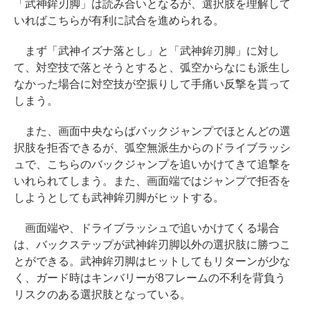
「武神鉾刃脚」は読み合いとなるが、選択肢を理解して
いればこちらが有利に試合を進められる。
まず「武神イズナ落とし」と「武神鉾刃脚」に対し
て、対空技で落とそうとすると、弧空からなにも派生し
なかった場合に対空技が空振りして手痛い反撃を貰って
しまう。
また、画面中央ならばバックジャンプでほとんどの選
択肢を拒否できるが、弧空無派生からのドライブラッシ
ュで、こちらのバックジャンプを追いかけてきて追撃を
いれられてしまう。また、画面端ではジャンプで拒否を
しようとしても武神鉾刃脚がヒットする。
画面端や、ドライブラッシュで追いかけてくる場合
は、バックステップが武神鉾刃脚以外の選択肢に勝つこ
とができる。武神鉾刃脚はヒットしてもリターンが少な
く、ガード時はキンバリーが8フレームの不利を背負う
リスクのある選択肢となっている。