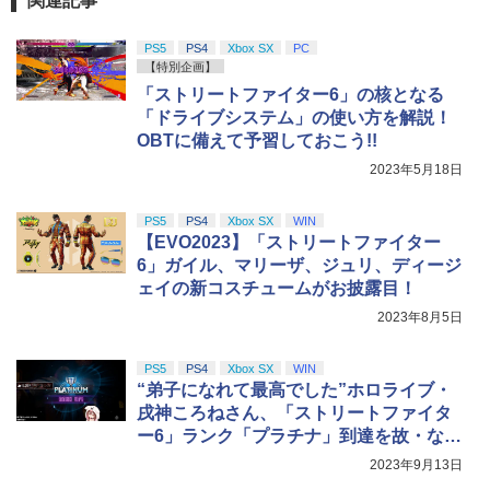
関連記事
PS5
PS4
Xbox SX
PC
【特別企画】
「ストリートファイター6」の核となる
「ドライブシステム」の使い方を解説！
OBTに備えて予習しておこう!!
2023年5月18日
PS5
PS4
Xbox SX
WIN
【EVO2023】「ストリートファイター
6」ガイル、マリーザ、ジュリ、ディージ
ェイの新コスチュームがお披露目！
2023年8月5日
PS5
PS4
Xbox SX
WIN
“弟子になれて最高でした”ホロライブ・
戌神ころねさん、「ストリートファイタ
ー6」ランク「プラチナ」到達を故・なな
い氏へ報告
2023年9月13日