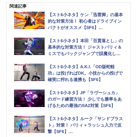
関連記事
【スト6小ネタ】ケン「迅雷脚」の基本
的な対策方法！ 初心者はドライブイン
パクトがオススメ【SF6】
難易度は高いが遅らせ小パンも対策に
【スト6小ネタ】本田「百貫落とし」の
基本的な対策方法！ ジャストパリィ＆
ミスでもバックジャンプで誤魔化しや
すい【SF6】
対空技はキャラごとに調べる必要アリ
【スト6小ネタ】A.K.I.「OD版蛇軽
功」は投げればOK。小技からの投げで
確実に狩れる連携も【SF6】
【スト6小ネタ】JP「ラヴーシュカ」
のガード練習方法！ 少しでも勝率をあ
げるための最強のSA2対策【SF6】
【スト6小ネタ】ルーク「サンドブラス
ト」対策！ パリィ＋ラッシュ入力で反
撃【SF6】