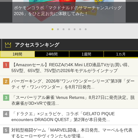
ポケモンコラボ「マクドナルドのサマーチャンスバッグ
2026」をひと足お先に体験してみた！
●
●
●
●
●
●
●
アクセスランキング
1時間
24時間
1週間
1カ月
【Amazonセール】REGZAの4K Mini LED液晶TVがお買い得。
55V型、65V型、75V型の2026年モデルがラインナップ
バーガーキング、2026年“ワンパウンダーシリーズ”第3弾「ダー
ティ ザ・ワンパウンダー」を8月7日発売
「特製ガーリックマヨソース」を使用した超大型チーズバーガー
「スーパーリアル麻雀 Venus Returns」8月27日に発売決定。脱
衣麻雀が3D×VRで復活
発売から2週間は20%オフになるセールが実施
「ドラクエ」×ジェラピケ、コラボ「GELATO PIQUE
encounters DRAGON QUEST」第2弾が本日発売
アイスカップに入ったスライムやわたぼう、ベビーサタンなどが
対戦型格闘ゲーム「MARVEL闘魂」本日発売。マーベルを代表
オリジナルアートで登場
するヒーローやヴィランたちが登場