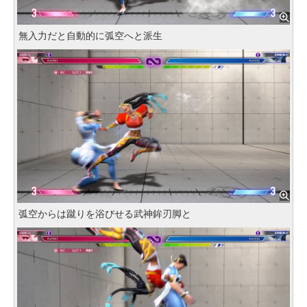
無入力だと自動的に弧空へと派生
弧空からは蹴りを浴びせる武神鉾刃脚と